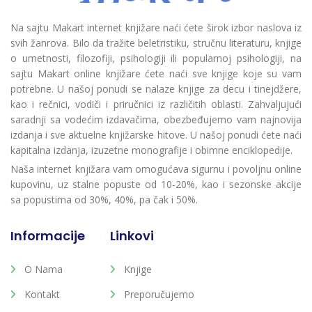
Na sajtu Makart internet knjižare naći ćete širok izbor naslova iz
svih žanrova. Bilo da tražite beletristiku, stručnu literaturu, knjige
o umetnosti, filozofiji, psihologiji ili popularnoj psihologiji, na
sajtu Makart online knjižare ćete naći sve knjige koje su vam
potrebne. U našoj ponudi se nalaze knjige za decu i tinejdžere,
kao i rečnici, vodiči i priručnici iz različitih oblasti. Zahvaljujući
saradnji sa vodećim izdavačima, obezbeđujemo vam najnovija
izdanja i sve aktuelne knjižarske hitove. U našoj ponudi ćete naći
kapitalna izdanja, izuzetne monografije i obimne enciklopedije.
Naša internet knjižara vam omogućava sigurnu i povoljnu online
kupovinu, uz stalne popuste od 10-20%, kao i sezonske akcije
sa popustima od 30%, 40%, pa čak i 50%.
Informacije
Linkovi
O Nama
Knjige
Kontakt
Preporučujemo