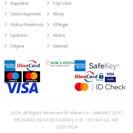
Kupovina
Top-Lista
Uslovi Kupovine
Akcije
Polisa Privatnosti
Offinger
Uputstvo
Sitnice
Odjava
Izdavači
2026. All Rights Reserved © Makart.rs - MAKART DOO
BEOGRAD (NOVI BEOGRAD), PIB: 105184104, MB:
20337524