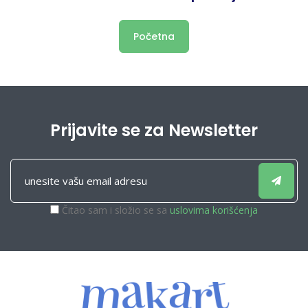
Početna
Prijavite se za Newsletter
Čitao sam i složio se sa
uslovima korišćenja