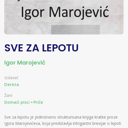
SVE ZA LEPOTU
Igor Marojević
Izdavač
Dereta
Žanr
Domaći pisci
Priče
Sve za lepotu je jedinstveno strukturisana knjiga kratke proze
Igora Marojevićeva, koja predstavlja intrigantni brevijar o lepoti