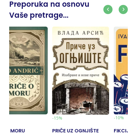
Preporuka na osnovu
Vaše pretrage...
-10%
-10%
E UZ OGNJIŠTE
FIKCIJA
ŽAN GRENI