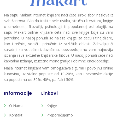
Na sajtu Makart internet knjižare naći ćete širok izbor naslova iz
svih žanrova. Bilo da tražite beletristiku, stručnu literaturu, knjige
o umetnosti, filozofiji, psihologiji ili popularnoj psihologiji, na
sajtu Makart online knjižare ćete naći sve knjige koje su vam
potrebne. U našoj ponudi se nalaze knjige za decu i tinejdžere,
kao i rečnici, vodiči i priručnici iz različitih oblasti. Zahvaljujući
saradnji sa vodećim izdavačima, obezbeđujemo vam najnovija
izdanja i sve aktuelne knjižarske hitove. U našoj ponudi ćete naći
kapitalna izdanja, izuzetne monografije i obimne enciklopedije.
Naša internet knjižara vam omogućava sigurnu i povoljnu online
kupovinu, uz stalne popuste od 10-20%, kao i sezonske akcije
sa popustima od 30%, 40%, pa čak i 50%.
Informacije
Linkovi
O Nama
Knjige
Kontakt
Preporučujemo