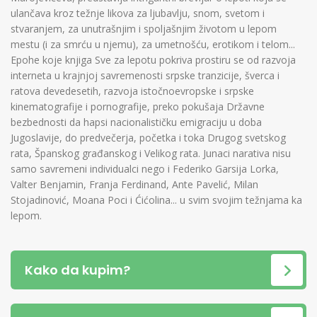
ulančava kroz težnje likova za ljubavlju, snom, svetom i
stvaranjem, za unutrašnjim i spoljašnjim životom u lepom
mestu (i za smrću u njemu), za umetnošću, erotikom i telom...
Epohe koje knjiga Sve za lepotu pokriva prostiru se od razvoja
interneta u krajnjoj savremenosti srpske tranzicije, šverca i
ratova devedesetih, razvoja istočnoevropske i srpske
kinematografije i pornografije, preko pokušaja Državne
bezbednosti da hapsi nacionalističku emigraciju u doba
Jugoslavije, do predvečerja, početka i toka Drugog svetskog
rata, Španskog građanskog i Velikog rata. Junaci narativa nisu
samo savremeni individualci nego i Federiko Garsija Lorka,
Valter Benjamin, Franja Ferdinand, Ante Pavelić, Milan
Stojadinović, Moana Poci i Ćićolina... u svim svojim težnjama ka
lepom.
Kako da kupim?