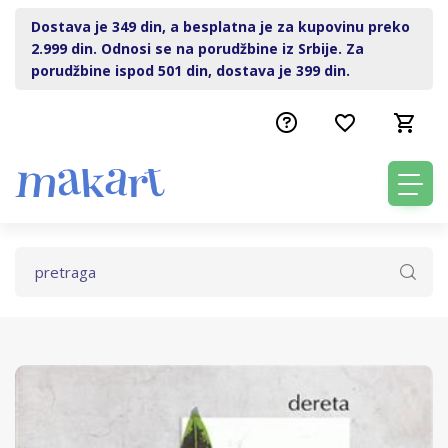
Dostava je 349 din, a besplatna je za kupovinu preko
2.999 din. Odnosi se na porudžbine iz Srbije. Za
porudžbine ispod 501 din, dostava je 399 din.