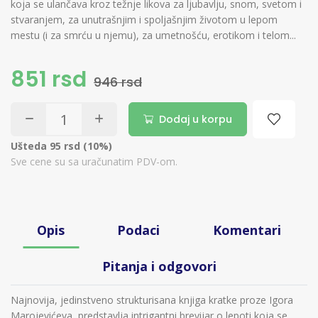
koja se ulančava kroz težnje likova za ljubavlju, snom, svetom i
stvaranjem, za unutrašnjim i spoljašnjim životom u lepom
mestu (i za smrću u njemu), za umetnošću, erotikom i telom...
851 rsd
946 rsd
Dodaj u korpu
Ušteda 95 rsd (10%)
Sve cene su sa uračunatim PDV-om.
Opis
Podaci
Komentari
Pitanja i odgovori
Najnovija, jedinstveno strukturisana knjiga kratke proze Igora
Marojevićeva, predstavlja intrigantni brevijar o lepoti koja se