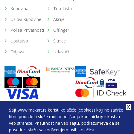
Kupovina
Top-Lista
Uslovi Kupovine
Akcije
Polisa Privatnosti
Offinger
Uputstvo
Sitnice
Odjava
Izdavači
Sajt www.makart.rs koristi kolačiće (cookies) koji ne sadrže
lične podatke i služe radi poboljšanja korisničkog iskustva
2026. All Rights Reserved © Makart.rs - MAKART DOO
veb stranice. Prisutnost na veb sajtu, podrazumeva da se
BEOGRAD (NOVI BEOGRAD), PIB: 105184104, MB:
posetioci slažu sa korišćenjem ovih kolačića.
20337524