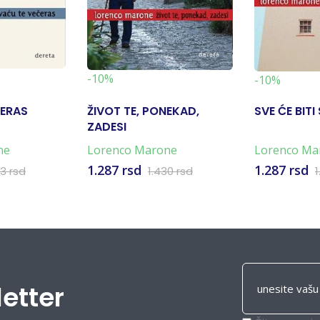
-10%
-10%
ČERAS
ŽIVOT TE, PONEKAD,
SVE ĆE BIT
ZADESI
ne
Lorenco Marone
Lorenco Ma
1.287 rsd
1.287 rsd
53 rsd
1.430 rsd
1
letter