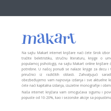
Na sajtu Makart internet knjižare naći ćete širok izbor
tražite beletristiku, stručnu literaturu, knjige o umetn
popularnoj psihologiji, na sajtu Makart online knjižare
potrebne. U našoj ponudi se nalaze knjige za decu i tin
priručnici iz različitih oblasti. Zahvaljujući sa
obezbeđujemo vam najnovija izdanja i sve aktuelne kn
ćete naći kapitalna izdanja, izuzetne monografije i obim
Naša internet knjižara vam omogućava sigurnu i povo
popuste od 10-20%, kao i sezonske akcije sa popustim