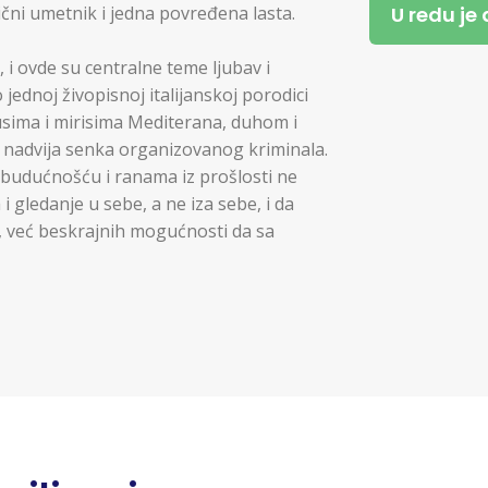
U redu je
ični umetnik i jedna povređena lasta.
, i ovde su centralne teme ljubav i
 jednoj živopisnoj italijanskoj porodici
kusima i mirisima Mediterana, duhom i
 nadvija senka organizovanog kriminala.
budućnošću i ranama iz prošlosti ne
 gledanje u sebe, a ne iza sebe, i da
, već beskrajnih mogućnosti da sa