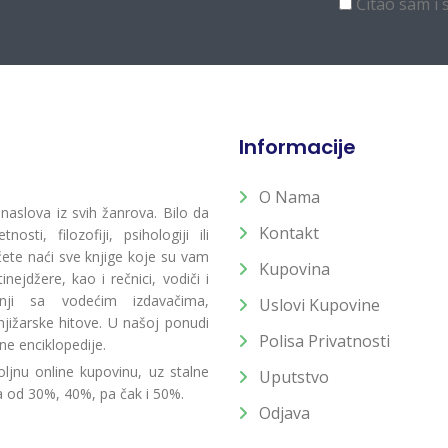
Čitao sam i 
Informacije
O Nama
 naslova iz svih žanrova. Bilo da
Kontakt
osti, filozofiji, psihologiji ili
 ćete naći sve knjige koje su vam
Kupovina
ejdžere, kao i rečnici, vodiči i
radnji sa vodećim izdavačima,
Uslovi Kupovine
jižarske hitove. U našoj ponudi
Polisa Privatnosti
ne enciklopedije.
ljnu online kupovinu, uz stalne
Uputstvo
a od 30%, 40%, pa čak i 50%.
Odjava