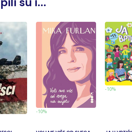
li su i...
-10%
-10%