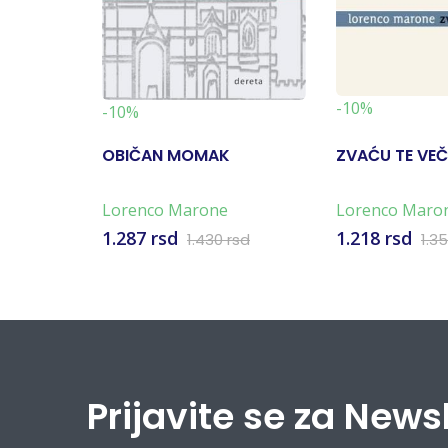
-10%
-10%
OBIČAN MOMAK
ZVAĆU TE VE
Lorenco Marone
Lorenco Maro
1.287 rsd
1.218 rsd
1.430 rsd
1.3
Prijavite se za News