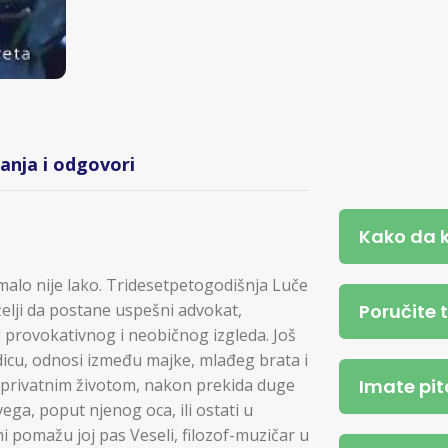
tanja i odgovori
Kako da 
imalo nije lako. Tridesetpetogodišnja Luče
Poručite 
želji da postane uspešni advokat,
rovokativnog i neobičnog izgleda. Još
dicu, odnosi između majke, mlađeg brata i
Imate pit
i privatnim životom, nakon prekida duge
ega, poput njenog oca, ili ostati u
emi pomažu joj pas Veseli, filozof-muzičar u