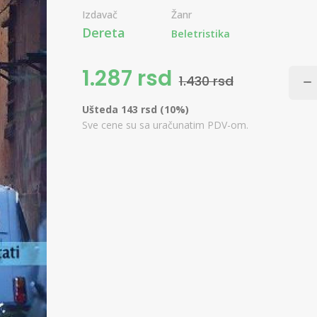
Izdavač
Žanr
Dereta
Beletristika
1.287 rsd
1.430 rsd
Ušteda 143 rsd (10%)
Sve cene su sa uračunatim PDV-om.