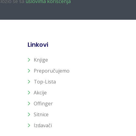
složio se sa
uslovima korišćenja
Linkovi
Knjige
Preporučujemo
Top-Lista
Akcije
Offinger
Sitnice
Izdavači