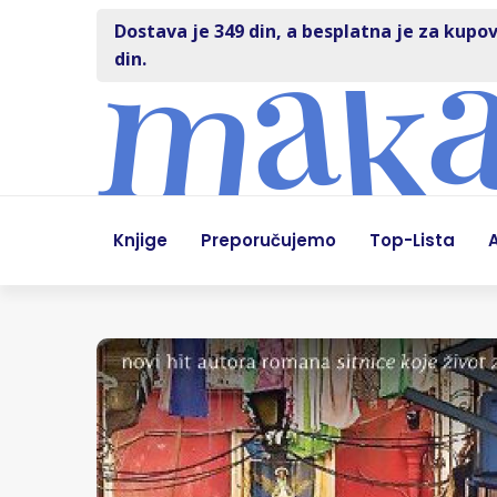
Dostava je 349 din, a besplatna je za kupov
din.
Knjige
Preporučujemo
Top-Lista
A