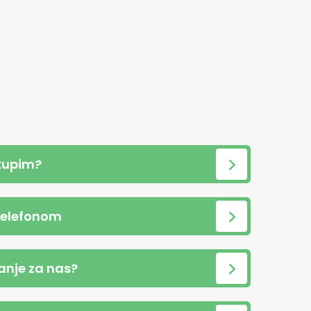
kupim?
telefonom
anje za nas?