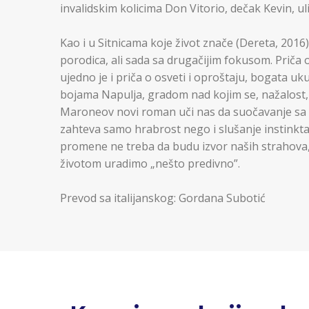
invalidskim kolicima Don Vitorio, dečak Kevin, ul
Kao i u Sitnicama koje život znače (Dereta, 2016)
porodica, ali sada sa drugačijim fokusom. Priča o
ujedno je i priča o osveti i oproštaju, bogata u
bojama Napulja, gradom nad kojim se, nažalost,
Maroneov novi roman uči nas da suočavanje sa 
zahteva samo hrabrost nego i slušanje instinkta i
promene ne treba da budu izvor naših strahova
životom uradimo „nešto predivno”.
Prevod sa italijanskog: Gordana Subotić