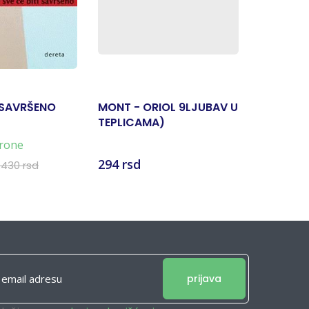
I SAVRŠENO
MONT - ORIOL 9LJUBAV U
KRV U M
TEPLICAMA)
rone
294 rsd
500 rsd
.430 rsd
prijava