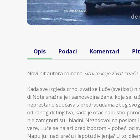
Opis
Podaci
Komentari
Pi
Novi hit autora romana
Sitnice koje život znače
Kada sve izgleda crno, zvati se Luče (svetlost) n
di Note snažna je i samosvojna žena, koja se, u 
neprestano suočava s predrasudama zbog svog p
od ranog detinjstva, kada je otac napustio poro
nje zategnuti su i hladni. Nezadovoljna poslom 
veze, Luče se nalazi pred izborom – pobeći od sv
Napulju i naći sreću i lepotu življenja? U toj dil