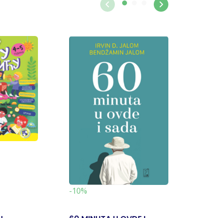
-19%
-10%