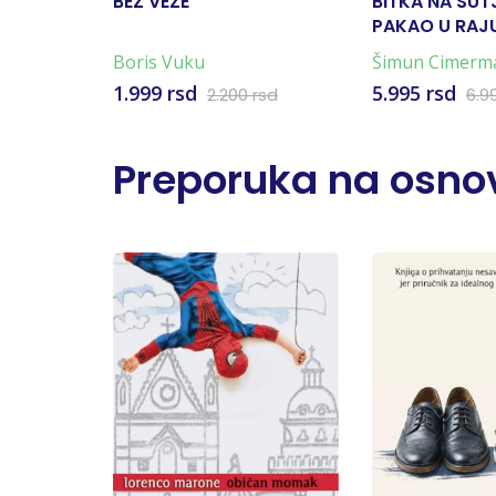
BEZ VEZE
BITKA NA SUT
PAKAO U RAJU
KARTA)
Boris Vuku
Šimun Cimerm
1.999 rsd
5.995 rsd
2.200 rsd
6.9
Preporuka na osnov