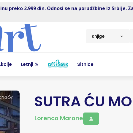
inu preko 2.999 din. Odnosi se na porudžbine iz Srbije. Z
Knjige
kcije
Letnji %
Sitnice
SUTRA ĆU MO
Lorenco Marone