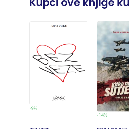
Kupci ove knjige kupi
-9%
-14%