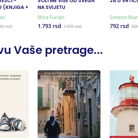
JESCI -
VOLI ME VIŠE OD SVEGA
JA U VRTIĆ
 (KNJIGA +
NA SVIJETU
an
Mira Furlan
Simeon Mar
Marković
1.793 rsd
792 rsd
96 rsd
1.991 rsd
88
u Vaše pretrage...