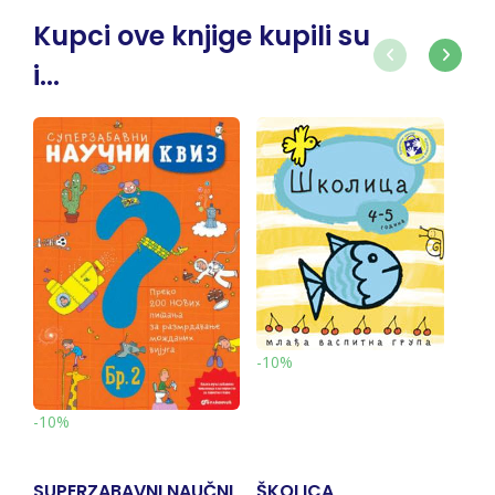
Kupci ove knjige kupili su
i...
-
-10%
-10%
SUPERZABAVNI NAUČNI
ŠKOLICA
P