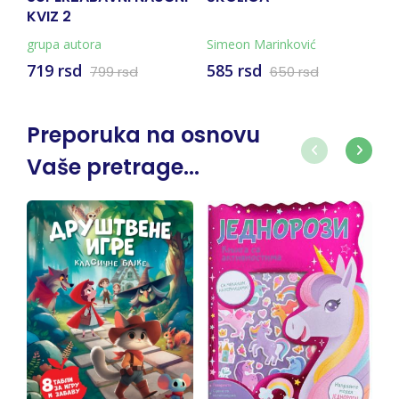
KVIZ 2
Ć
grupa autora
Simeon Marinković
gr
719 rsd
585 rsd
9
799 rsd
650 rsd
Preporuka na osnovu
Vaše pretrage...