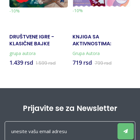
-10%
-10%
-
DRUŠTVENE IGRE -
KNJIGA SA
L
KLASIČNE BAJKE
AKTIVNOSTIMA:
JEDNOROZI
grupa autora
Grupa Autora
gr
1.439 rsd
719 rsd
1
1.599 rsd
799 rsd
Prijavite se za Newsletter