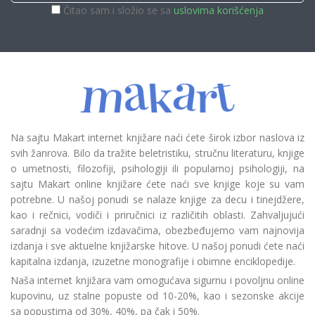
Čitao sam i složio se sa
uslovima korišćenja
Na sajtu Makart internet knjižare naći ćete širok izbor naslova iz
svih žanrova. Bilo da tražite beletristiku, stručnu literaturu, knjige
o umetnosti, filozofiji, psihologiji ili popularnoj psihologiji, na
sajtu Makart online knjižare ćete naći sve knjige koje su vam
potrebne. U našoj ponudi se nalaze knjige za decu i tinejdžere,
kao i rečnici, vodiči i priručnici iz različitih oblasti. Zahvaljujući
saradnji sa vodećim izdavačima, obezbeđujemo vam najnovija
izdanja i sve aktuelne knjižarske hitove. U našoj ponudi ćete naći
kapitalna izdanja, izuzetne monografije i obimne enciklopedije.
Naša internet knjižara vam omogućava sigurnu i povoljnu online
kupovinu, uz stalne popuste od 10-20%, kao i sezonske akcije
sa popustima od 30%, 40%, pa čak i 50%.