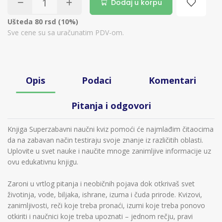
Dodaj u korpu
Ušteda 80 rsd (10%)
Sve cene su sa uračunatim PDV-om.
Opis
Podaci
Komentari
Pitanja i odgovori
Knjiga Superzabavni naučni kviz pomoći će najmlađim čitaocima
da na zabavan način testiraju svoje znanje iz različitih oblasti.
Uplovite u svet nauke i naučite mnoge zanimljive informacije uz
ovu edukativnu knjigu.
Zaroni u vrtlog pitanja i neobičnih pojava dok otkrivaš svet
životinja, vode, biljaka, ishrane, izuma i čuda prirode. Kvizovi,
zanimljivosti, reči koje treba pronaći, izumi koje treba ponovo
otkiriti i naučnici koje treba upoznati – jednom rečju, pravi