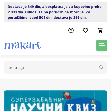
Dostava je 349 din, a besplatna je za kupovinu preko
2.999 din. Odnosi se na porudžbine iz Srbije. Za
porudžbine ispod 501 din, dostava je 399 din.