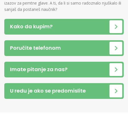
izazov za pemtne glave. A ti, da li si samo radoznalo njuškalo ili
sanjaš da postaneš naučnik?
Kako da kupim?
Poručite telefonom
Imate pitanje za nas?
U redu je ako se predomislite