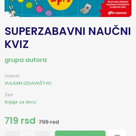
SUPERZABAVNI NAUČNI
KVIZ
grupa autora
Izdavač
VULKAN IZDAVAŠTVO
Žanr
Knjige za decu
719 rsd
799 rsd