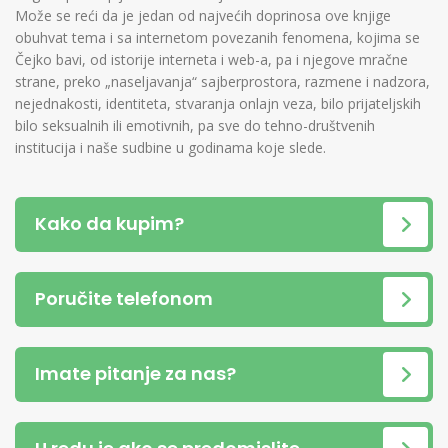
Može se reći da je jedan od najvećih doprinosa ove knjige
obuhvat tema i sa internetom povezanih fenomena, kojima se
Čejko bavi, od istorije interneta i web-a, pa i njegove mračne
strane, preko „naseljavanja“ sajberprostora, razmene i nadzora,
nejednakosti, identiteta, stvaranja onlajn veza, bilo prijateljskih
bilo seksualnih ili emotivnih, pa sve do tehno-društvenih
institucija i naše sudbine u godinama koje slede.
Kako da kupim?
Poručite telefonom
Imate pitanje za nas?