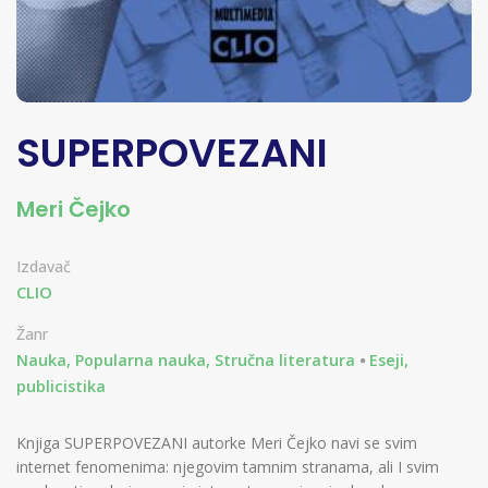
SUPERPOVEZANI
Meri Čejko
Izdavač
CLIO
Žanr
Nauka, Popularna nauka, Stručna literatura
Eseji,
publicistika
Knjiga SUPERPOVEZANI autorke Meri Čejko navi se svim
internet fenomenima: njegovim tamnim stranama, ali I svim