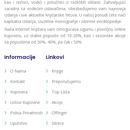
kao i rečnici, vodiči i priručnici iz različitih oblasti. Zahvaljujući
saradnji sa vodećim izdavačima, obezbeđujemo vam najnovija
izdanja i sve aktuelne knjižarske hitove. U našoj ponudi ćete naći
kapitalna izdanja, izuzetne monografije i obimne enciklopedije.
Naša internet knjižara vam omogućava sigurnu i povoljnu online
kupovinu, uz stalne popuste od 10-20%, kao i sezonske akcije
sa popustima od 30%, 40%, pa čak i 50%.
Informacije
Linkovi
O Nama
Knjige
Kontakt
Preporučujemo
Kupovina
Top-Lista
Uslovi Kupovine
Akcije
Polisa Privatnosti
Offinger
Uputstvo
Sitnice