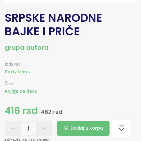
SRPSKE NARODNE
BAJKE I PRIČE
grupa autora
Izdavač
PortaLibris
Žanr
Knjige za decu
416 rsd
462 rsd
Dodaj u korpu
Ušteda 46 rsd (10%)