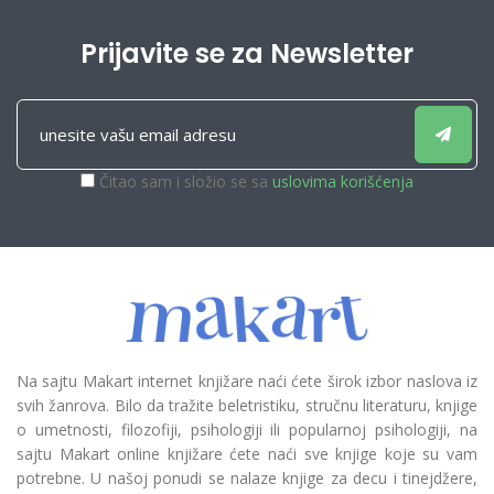
Prijavite se za Newsletter
Čitao sam i složio se sa
uslovima korišćenja
Na sajtu Makart internet knjižare naći ćete širok izbor naslova iz
svih žanrova. Bilo da tražite beletristiku, stručnu literaturu, knjige
o umetnosti, filozofiji, psihologiji ili popularnoj psihologiji, na
sajtu Makart online knjižare ćete naći sve knjige koje su vam
potrebne. U našoj ponudi se nalaze knjige za decu i tinejdžere,