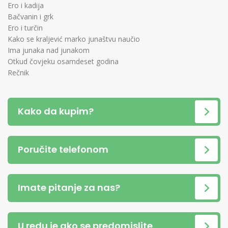
Ero i kadija
Bačvanin i grk
Ero i turčin
Kako se kraljević marko junaštvu naučio
Ima junaka nad junakom
Otkud čovjeku osamdeset godina
Rečnik
Kako da kupim?
Poručite telefonom
Imate pitanje za nas?
U redu je ako se predomislite