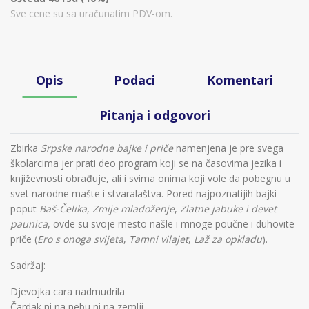
Sve cene su sa uračunatim PDV-om.
Opis
Podaci
Komentari
Pitanja i odgovori
Zbirka
Srpske narodne bajke i priče
namenjena je pre svega
školarcima jer prati deo program koji se na časovima jezika i
književnosti obrađuje, ali i svima onima koji vole da pobegnu u
svet narodne mašte i stvaralaštva. Pored najpoznatijih bajki
poput
Baš-Čelika
,
Zmije mladoženje
,
Zlatne jabuke i devet
paunica
, ovde su svoje mesto našle i mnoge poučne i duhovite
priče (
Ero s onoga svijeta
,
Tamni vilajet
,
Laž za opkladu
).
Sadržaj:
Djevojka cara nadmudrila
Čardak ni na nebu ni na zemlji