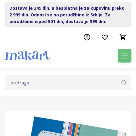
Dostava je 349 din, a besplatna je za kupovinu preko
2.999 din. Odnosi se na porudžbine iz Srbije. Za
porudžbine ispod 501 din, dostava je 399 din.