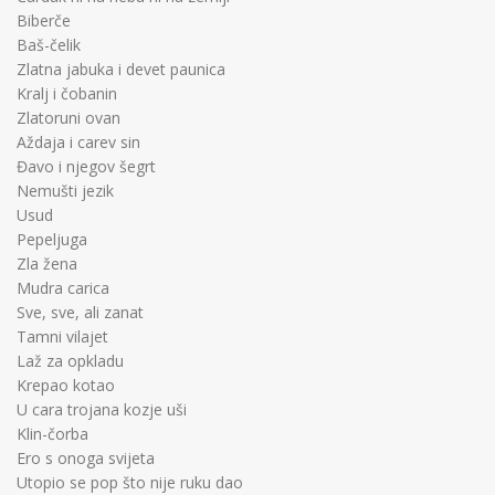
Biberče
Baš-čelik
Zlatna jabuka i devet paunica
Kralj i čobanin
Zlatoruni ovan
Aždaja i carev sin
Đavo i njegov šegrt
Nemušti jezik
Usud
Pepeljuga
Zla žena
Mudra carica
Sve, sve, ali zanat
Tamni vilajet
Laž za opkladu
Krepao kotao
U cara trojana kozje uši
Klin-čorba
Ero s onoga svijeta
Utopio se pop što nije ruku dao