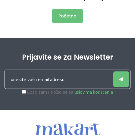
Početna
Prijavite se za Newsletter
Čitao sam i složio se sa
uslovima korišćenja