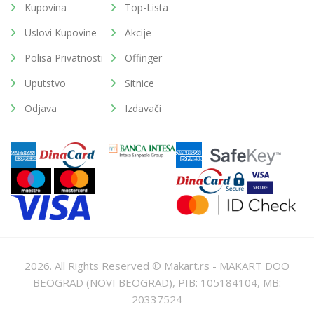
Kupovina
Top-Lista
Uslovi Kupovine
Akcije
Polisa Privatnosti
Offinger
Uputstvo
Sitnice
Odjava
Izdavači
2026. All Rights Reserved © Makart.rs - MAKART DOO
BEOGRAD (NOVI BEOGRAD), PIB: 105184104, MB:
20337524