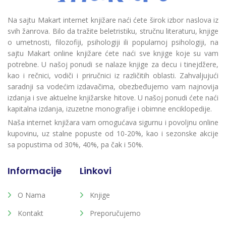
Na sajtu Makart internet knjižare naći ćete širok izbor naslova iz
svih žanrova. Bilo da tražite beletristiku, stručnu literaturu, knjige
o umetnosti, filozofiji, psihologiji ili popularnoj psihologiji, na
sajtu Makart online knjižare ćete naći sve knjige koje su vam
potrebne. U našoj ponudi se nalaze knjige za decu i tinejdžere,
kao i rečnici, vodiči i priručnici iz različitih oblasti. Zahvaljujući
saradnji sa vodećim izdavačima, obezbeđujemo vam najnovija
izdanja i sve aktuelne knjižarske hitove. U našoj ponudi ćete naći
kapitalna izdanja, izuzetne monografije i obimne enciklopedije.
Naša internet knjižara vam omogućava sigurnu i povoljnu online
kupovinu, uz stalne popuste od 10-20%, kao i sezonske akcije
sa popustima od 30%, 40%, pa čak i 50%.
Informacije
Linkovi
O Nama
Knjige
Kontakt
Preporučujemo