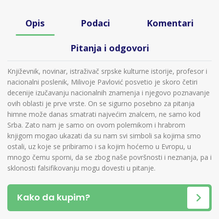
Opis
Podaci
Komentari
Pitanja i odgovori
Književnik, novinar, istraživač srpske kulturne istorije, profesor i
nacionalni poslenik, Milivoje Pavlović posvetio je skoro četiri
decenije izučavanju nacionalnih znamenja i njegovo poznavanje
ovih oblasti je prve vrste. On se sigurno posebno za pitanja
himne može danas smatrati najvećim znalcem, ne samo kod
Srba. Zato nam je samo on ovom polemikom i hrabrom
knjigom mogao ukazati da su nam svi simboli sa kojima smo
ostali, uz koje se pribiramo i sa kojim hoćemo u Evropu, u
mnogo čemu sporni, da se zbog naše površnosti i neznanja, pa i
sklonosti falsifikovanju mogu dovesti u pitanje.
Kako da kupim?