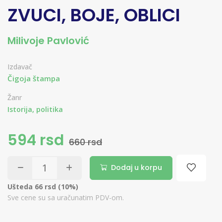
ZVUCI, BOJE, OBLICI
Milivoje Pavlović
Izdavač
Čigoja štampa
Žanr
Istorija, politika
594 rsd
660 rsd
Dodaj u korpu
Ušteda 66 rsd (10%)
Sve cene su sa uračunatim PDV-om.