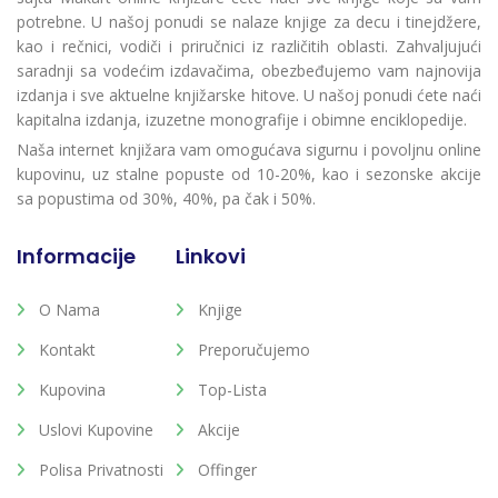
potrebne. U našoj ponudi se nalaze knjige za decu i tinejdžere,
kao i rečnici, vodiči i priručnici iz različitih oblasti. Zahvaljujući
saradnji sa vodećim izdavačima, obezbeđujemo vam najnovija
izdanja i sve aktuelne knjižarske hitove. U našoj ponudi ćete naći
kapitalna izdanja, izuzetne monografije i obimne enciklopedije.
Naša internet knjižara vam omogućava sigurnu i povoljnu online
kupovinu, uz stalne popuste od 10-20%, kao i sezonske akcije
sa popustima od 30%, 40%, pa čak i 50%.
Informacije
Linkovi
O Nama
Knjige
Kontakt
Preporučujemo
Kupovina
Top-Lista
Uslovi Kupovine
Akcije
Polisa Privatnosti
Offinger