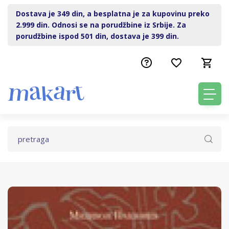
Dostava je 349 din, a besplatna je za kupovinu preko
2.999 din. Odnosi se na porudžbine iz Srbije. Za
porudžbine ispod 501 din, dostava je 399 din.