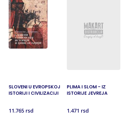
-
SLOVENI U EVROPSKOJ
PLIMA I SLOM - IZ
G
ISTORIJI I CIVILIZACIJI
ISTORIJE JEVREJA
K
VARDARSKE
G
Za
MAKEDONIJE
11.765 rsd
1.471 rsd
1