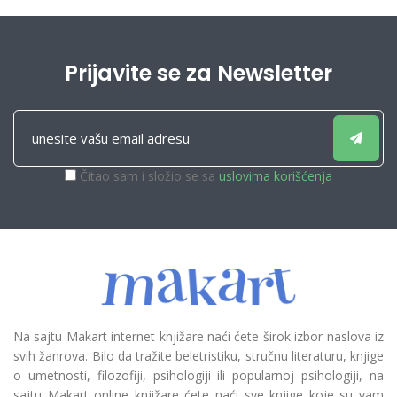
Prijavite se za Newsletter
Čitao sam i složio se sa
uslovima korišćenja
Na sajtu Makart internet knjižare naći ćete širok izbor naslova iz
svih žanrova. Bilo da tražite beletristiku, stručnu literaturu, knjige
o umetnosti, filozofiji, psihologiji ili popularnoj psihologiji, na
sajtu Makart online knjižare ćete naći sve knjige koje su vam