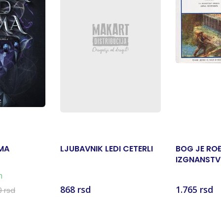
MA
LJUBAVNIK LEDI CETERLI
BOG JE RO
IZGNANSTV
DNEVNIK IZ
n
868 rsd
1.765 rsd
9 rsd