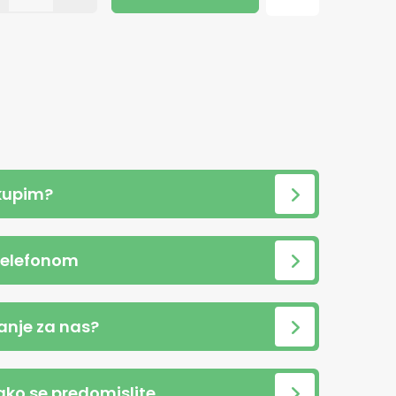
kupim?
telefonom
anje za nas?
 ako se predomislite