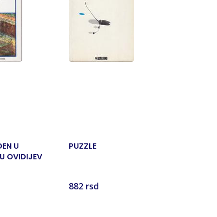
ĐEN U
PUZZLE
ŠTILER
U OVIDIJEV
 TOMESA
882 rsd
2.353 rs