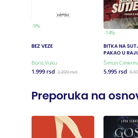
-9%
-14%
BEZ VEZE
BITKA NA SUT
PAKAO U RAJU
KARTA)
Boris Vuku
Šimun Cimerm
1.999 rsd
5.995 rsd
2.200 rsd
6.9
Preporuka na osnov