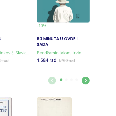
-19%
-10%
U
60 MINUTA U OVDE I
NAPULJ
SADA
TETRALO
4 KNJIG
inković
,
Slavica
Bendžamin Jalom
,
Irvin
Elena Fer
Jalom
1.584 rsd
4.796 rs
0 rsd
1.760 rsd