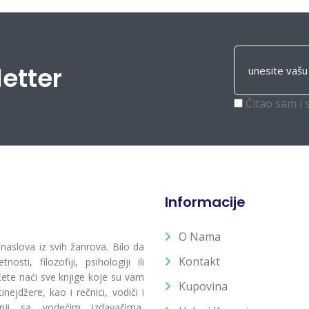
letter
Čitao sam i 
Informacije
O Nama
 naslova iz svih žanrova. Bilo da
Kontakt
osti, filozofiji, psihologiji ili
 ćete naći sve knjige koje su vam
Kupovina
ejdžere, kao i rečnici, vodiči i
radnji sa vodećim izdavačima,