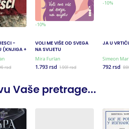
-10%
-10%
JESCI -
VOLI ME VIŠE OD SVEGA
JA U VRTIĆ
 (KNJIGA +
NA SVIJETU
an
Mira Furlan
Simeon Mar
Marković
1.793 rsd
792 rsd
96 rsd
1.991 rsd
88
u Vaše pretrage...