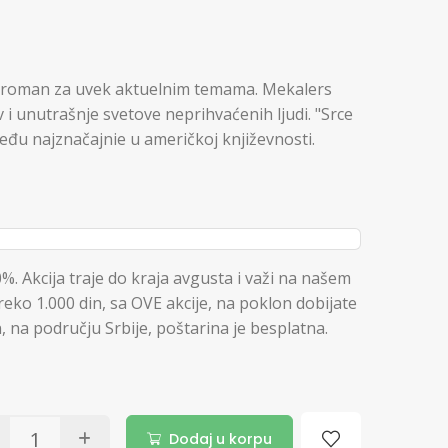
je roman za uvek aktuelnim temama. Mekalers
 i unutrašnje svetove neprihvaćenih ljudi. "Srce
među najznačajnie u američkoj književnosti.
%. Akcija traje do kraja avgusta i važi na našem
reko 1.000 din, sa OVE akcije, na poklon dobijate
 na području Srbije, poštarina je besplatna.
Dodaj u korpu