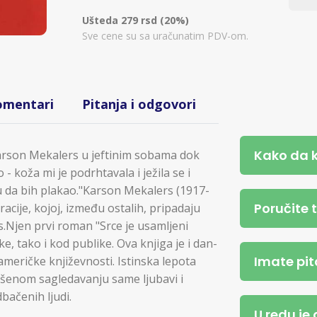
Ušteda 279 rsd (20%)
Sve cene su sa uračunatim PDV-om.
omentari
Pitanja i odgovori
Kako da 
arson Mekalers u jeftinim sobama dok
 - koža mi je podrhtavala i ježila se i
u da bih plakao."Karson Mekalers (1917-
Poručite 
racije, kojoj, između ostalih, pripadaju
s.Njen prvi roman "Srce je usamljeni
, tako i kod publike. Ova knjiga je i dan-
Imate pit
meričke književnosti. Istinska lepota
ršenom sagledavanju same ljubavi i
bačenih ljudi.
U redu je