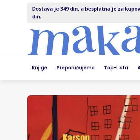
Dostava je 349 din, a besplatna je za kupov
din.
Knjige
Preporučujemo
Top-Lista
A