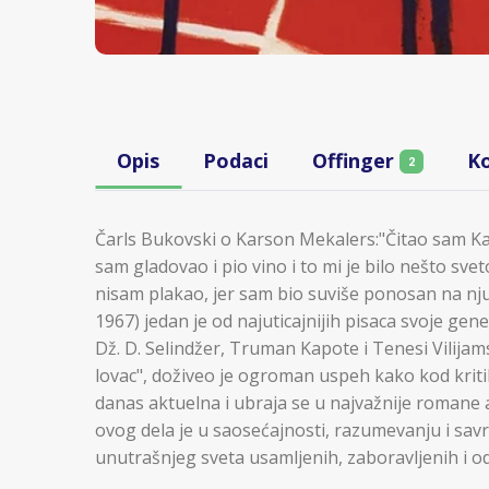
Opis
Podaci
Offinger
K
2
Čarls Bukovski o Karson Mekalers:"Čitao sam K
sam gladovao i pio vino i to mi je bilo nešto sveto
nisam plakao, jer sam bio suviše ponosan na nj
1967) jedan je od najuticajnijih pisaca svoje gene
Dž. D. Selindžer, Truman Kapote i Tenesi Vilijam
lovac", doživeo je ogroman uspeh kako kod kritike
danas aktuelna i ubraja se u najvažnije romane a
ovog dela je u saosećajnosti, razumevanju i sav
unutrašnjeg sveta usamljenih, zaboravljenih i od