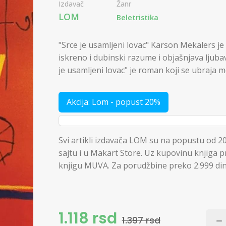
Izdavač
Žanr
LOM
Beletristika
"Srce je usamljeni lovac" Karson Mekalers 
iskreno i dubinski razume i objašnjava ljubav
je usamljeni lovac" je roman koji se ubraja 
Akcija: Lom - popust 20%
Svi artikli izdavača LOM su na popustu od 20
sajtu i u Makart Store. Uz kupovinu knjiga p
knjigu MUVA. Za porudžbine preko 2.999 din,
1.118 rsd
1.397 rsd