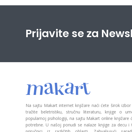
Prijavite se za News
Na sajtu Makart internet knjižare naći ćete širok izbor
tražite beletristiku, stručnu literaturu, knjige o umetn
popularnoj psihologiji, na sajtu Makart online knjižare
potrebne. U našoj ponudi se nalaze knjige za decu i tin
priručnici iz različitih oblasti. Zahvaljujući sa