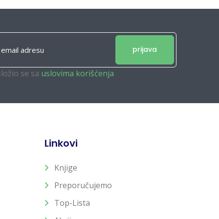
prijava
složio se sa
uslovima korišćenja
Linkovi
Knjige
Preporučujemo
Top-Lista