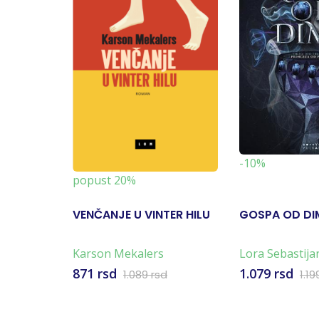
-10%
popust 20%
VENČANJE U VINTER HILU
GOSPA OD DI
Karson Mekalers
Lora Sebastija
871 rsd
1.079 rsd
1.089 rsd
1.19