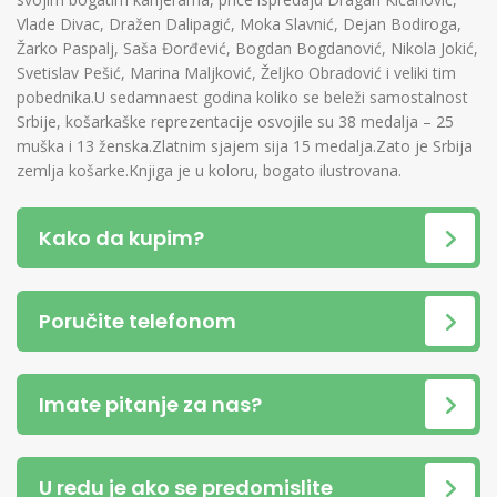
Vlade Divac, Dražen Dalipagić, Moka Slavnić, Dejan Bodiroga,
Žarko Paspalj, Saša Đorđević, Bogdan Bogdanović, Nikola Jokić,
Svetislav Pešić, Marina Maljković, Željko Obradović i veliki tim
pobednika.U sedamnaest godina koliko se beleži samostalnost
Srbije, košarkaške reprezentacije osvojile su 38 medalja – 25
muška i 13 ženska.Zlatnim sjajem sija 15 medalja.Zato je Srbija
zemlja košarke.Knjiga je u koloru, bogato ilustrovana.
Kako da kupim?
Poručite telefonom
Imate pitanje za nas?
U redu je ako se predomislite