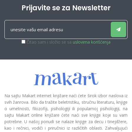
Prijavite se za Newsletter
Čitao sam i složio se sa
uslovima korišćenja
Na sajtu Makart internet knjižare naći ćete širok izbor naslova iz
svih žanrova. Bilo da tražite beletristiku, stručnu literaturu, knjige
o umetnosti, filozofiji, psihologiji ili popularnoj psihologiji, na
sajtu Makart online knjižare ćete naći sve knjige koje su vam
potrebne. U našoj ponudi se nalaze knjige za decu i tinejdžere,
kao i rečnici, vodiči i priručnici iz različitih oblasti. Zahvaljujući