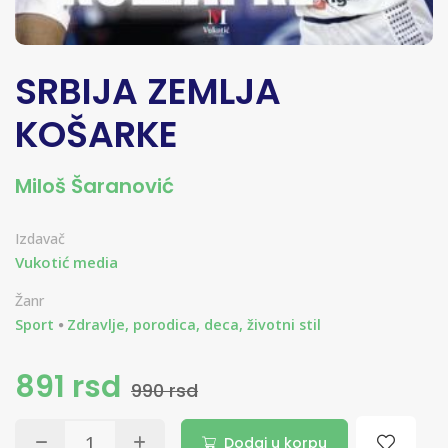
SRBIJA ZEMLJA
KOŠARKE
Miloš Šaranović
Izdavač
Vukotić media
Žanr
Sport
Zdravlje, porodica, deca, životni stil
891 rsd
990 rsd
Dodaj u korpu