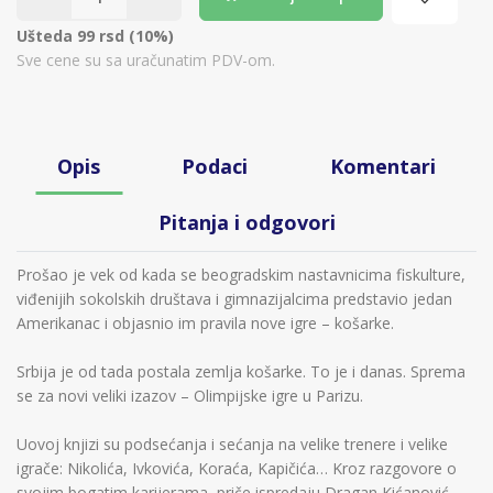
Ušteda 99 rsd (10%)
Sve cene su sa uračunatim PDV-om.
Opis
Podaci
Komentari
Pitanja i odgovori
Prošao je vek od kada se beogradskim nastavnicima fiskulture,
viđenijih sokolskih društava i gimnazijalcima predstavio jedan
Amerikanac i objasnio im pravila nove igre – košarke.
Srbija je od tada postala zemlja košarke. To je i danas. Sprema
se za novi veliki izazov – Olimpijske igre u Parizu.
Uovoj knjizi su podsećanja i sećanja na velike trenere i velike
igrače: Nikolića, Ivkovića, Koraća, Kapičića… Kroz razgovore o
svojim bogatim karijerama, priče ispredaju Dragan Kićanović,