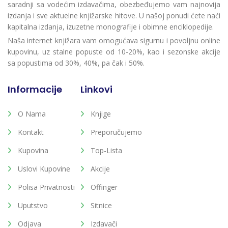
saradnji sa vodećim izdavačima, obezbeđujemo vam najnovija
izdanja i sve aktuelne knjižarske hitove. U našoj ponudi ćete naći
kapitalna izdanja, izuzetne monografije i obimne enciklopedije.
Naša internet knjižara vam omogućava sigurnu i povoljnu online
kupovinu, uz stalne popuste od 10-20%, kao i sezonske akcije
sa popustima od 30%, 40%, pa čak i 50%.
Informacije
Linkovi
O Nama
Knjige
Kontakt
Preporučujemo
Kupovina
Top-Lista
Uslovi Kupovine
Akcije
Polisa Privatnosti
Offinger
Uputstvo
Sitnice
Odjava
Izdavači