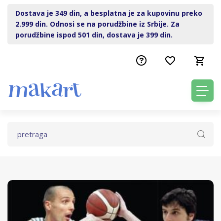
Dostava je 349 din, a besplatna je za kupovinu preko
2.999 din. Odnosi se na porudžbine iz Srbije. Za
porudžbine ispod 501 din, dostava je 399 din.