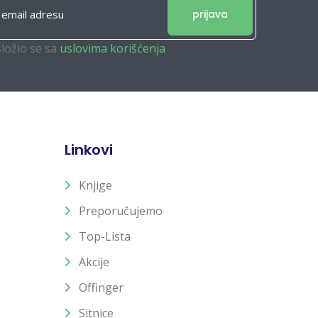
prijava
složio se sa
uslovima korišćenja
Linkovi
Knjige
Preporučujemo
Top-Lista
Akcije
Offinger
Sitnice