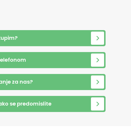
kupim?
telefonom
anje za nas?
 ako se predomislite