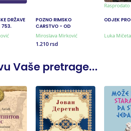
Rasprodato
SKE DRŽAVE
POZNO RIMSKO
ODJEK PRO
 753.
CARSTVO - OD
RISTA, DO
DIOKLECIJANA DO
ović
Miroslava Mirković
Luka Mičeta
ANTINA,
TEODORIKOVA
1.210 rsd
NOVE ERE
OSVAJANJA ITALIJE 284-
493.
u Vaše pretrage...