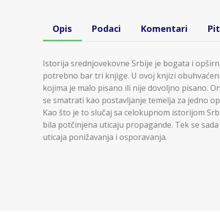
Opis
Podaci
Komentari
Pi
Istorija srednjovekovne Srbije je bogata i opšir
potrebno bar tri knjige. U ovoj knjizi obuhvaćen
kojima je malo pisano ili nije dovoljno pisano. 
se smatrati kao postavljanje temelja za jedno opš
Kao što je to slučaj sa celokupnom istorijom Srba
bila potčinjena uticaju propagande. Tek se sada
uticaja ponižavanja i osporavanja.