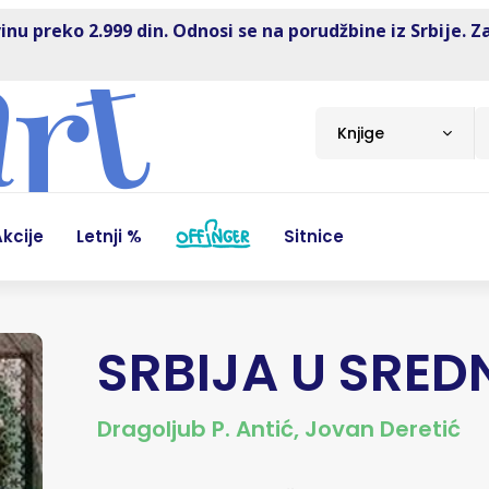
inu preko 2.999 din. Odnosi se na porudžbine iz Srbije. Z
Knjige
kcije
Letnji %
Sitnice
SRBIJA U SRED
Dragoljub P. Antić
,
Jovan Deretić