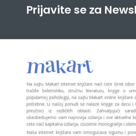
Prijavite se za News
Na sajtu Makart internet knjižare naći ćete širok izbor
tražite beletristiku, stručnu literaturu, knjige o umetn
popularnoj psihologiji, na sajtu Makart online knjižare
potrebne. U našoj ponudi se nalaze knjige za decu i tin
priručnici iz različitih oblasti. Zahvaljujući sa
obezbeđujemo vam najnovija izdanja i sve aktuelne kn
ćete naći kapitalna izdanja, izuzetne monografije i obim
Naša internet knjižara vam omogućava sigurnu i povo