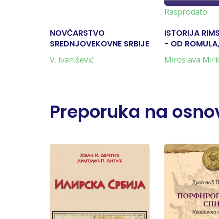
Rasprodato
NOVČARSTVO
ISTORIJA RIM
SREDNJOVEKOVNE SRBIJE
- OD ROMULA,
GODINE PRE H
V. Ivanišević
Miroslava Mirk
SMRTI KONST
337. GODINE 
Preporuka na osnov