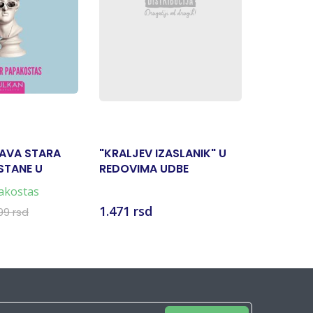
TAVA STARA
"KRALJEV IZASLANIK" U
POLITIKA
STANE U
REDOVIMA UDBE
SRBIJI D
?
akostas
1.471 rsd
3.529 rs
99 rsd