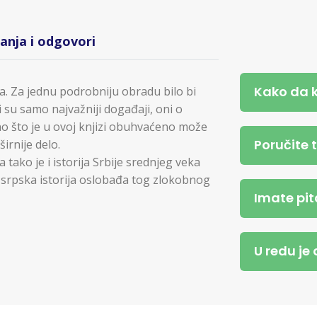
tanja i odgovori
Kako da 
na. Za jednu podrobniju obradu bilo bi
i su samo najvažniji događaji, oni o
Ono što je u ovoj knjizi obuhvaćeno može
Poručite 
irnije delo.
 tako je i istorija Srbije srednjeg veka
 srpska istorija oslobađa tog zlokobnog
Imate pit
U redu je