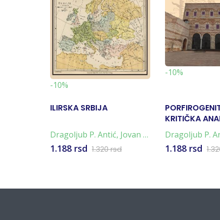
-10%
-10%
ILIRSKA SRBIJA
PORFIROGENIT
KRITIČKA ANA
Dragoljub P. Antić
,
Jovan I.
Dragoljub P. A
Deretić
1.188 rsd
1.188 rsd
1.320 rsd
1.3