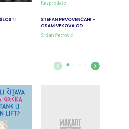
Rasprodato
-10%
ŠLOSTI
STEFAN PRVOVENČANI -
MARKS, V
OSAM VEKOVA OD
SVET NA 
KRUNISANJA
Srđan Petrović
Herfrid M
3.465 rs