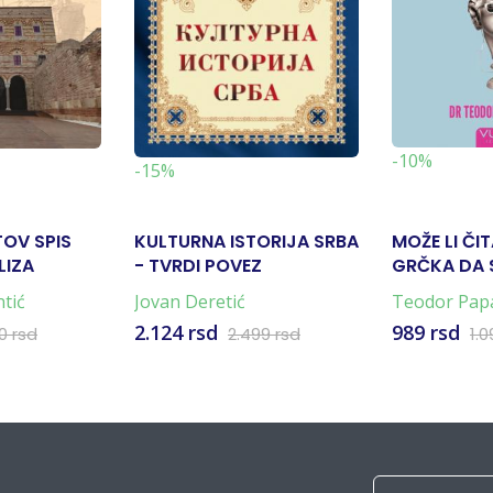
-10%
-15%
OV SPIS
KULTURNA ISTORIJA SRBA
MOŽE LI ČI
LIZA
- TVRDI POVEZ
GRČKA DA 
JEDAN LIFT
ntić
Jovan Deretić
Teodor Pap
2.124 rsd
989 rsd
20 rsd
2.499 rsd
1.0