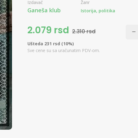
Izdavač
Žanr
Ganeša klub
Istorija, politika
2.079 rsd
2.310 rsd
Ušteda 231 rsd (10%)
Sve cene su sa uračunatim PDV-om.