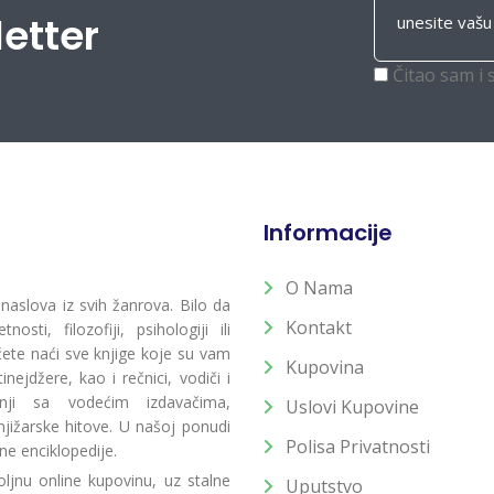
letter
Čitao sam i 
Informacije
O Nama
 naslova iz svih žanrova. Bilo da
Kontakt
osti, filozofiji, psihologiji ili
 ćete naći sve knjige koje su vam
Kupovina
ejdžere, kao i rečnici, vodiči i
radnji sa vodećim izdavačima,
Uslovi Kupovine
jižarske hitove. U našoj ponudi
Polisa Privatnosti
ne enciklopedije.
ljnu online kupovinu, uz stalne
Uputstvo