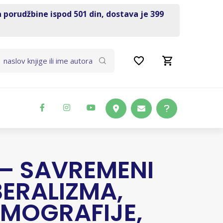
a porudžbine ispod 501 din, dostava je 399
 – SAVREMENI
BERALIZMA,
EMOGRAFIJE,