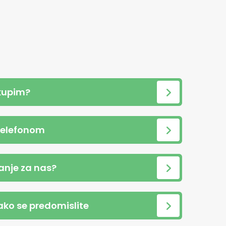
kupim?
telefonom
anje za nas?
 ako se predomislite