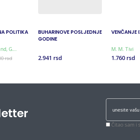
A POLITIKA
BUHARINOVE POSLJEDNJE
VENČANJE 
GODINE
nd, G.
M. M. Tivi
ll, Russell
2.941 rsd
1.760 rsd
80 rsd
re Strøm
letter
Čitao sam i 