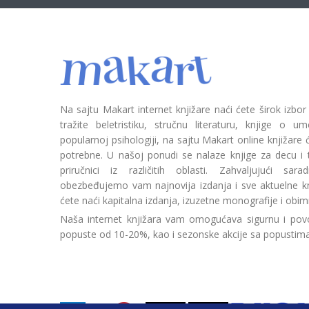
Na sajtu Makart internet knjižare naći ćete širok izbor
tražite beletristiku, stručnu literaturu, knjige o umetn
popularnoj psihologiji, na sajtu Makart online knjižare
potrebne. U našoj ponudi se nalaze knjige za decu i tin
priručnici iz različitih oblasti. Zahvaljujući sa
obezbeđujemo vam najnovija izdanja i sve aktuelne kn
ćete naći kapitalna izdanja, izuzetne monografije i obim
Naša internet knjižara vam omogućava sigurnu i povo
popuste od 10-20%, kao i sezonske akcije sa popustim