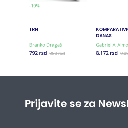
-10%
TRN
KOMPARATIVN
DANAS
Branko Dragaš
Gabriel A. Almo
Bingham J. Powe
792 rsd
8.172 rsd
880 rsd
9.0
J. Dalton, Kaa
Prijavite se za News