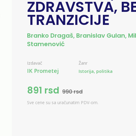
ZDRAVSTVA, BE
TRANZICIJE
Branko Dragaš
,
Branislav Gulan
,
Mi
Stamenović
Izdavač
Žanr
IK Prometej
Istorija, politika
891 rsd
990 rsd
Sve cene su sa uračunatim PDV-om.