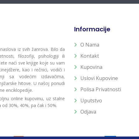
Informacije
O Nama
 naslova iz svih žanrova. Bilo da
Kontakt
osti, filozofiji, psihologiji ili
 ćete naći sve knjige koje su vam
Kupovina
ejdžere, kao i rečnici, vodiči i
radnji sa vodećim izdavačima,
Uslovi Kupovine
jižarske hitove. U našoj ponudi
Polisa Privatnosti
ne enciklopedije.
ljnu online kupovinu, uz stalne
Uputstvo
a od 30%, 40%, pa čak i 50%.
Odjava