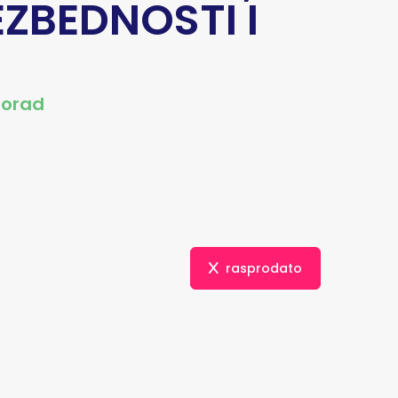
ZBEDNOSTI I
lorad
rasprodato