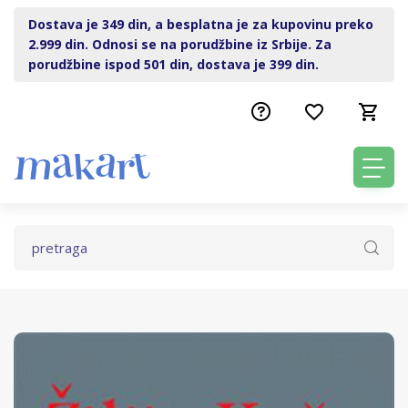
Dostava je 349 din, a besplatna je za kupovinu preko
2.999 din. Odnosi se na porudžbine iz Srbije. Za
porudžbine ispod 501 din, dostava je 399 din.