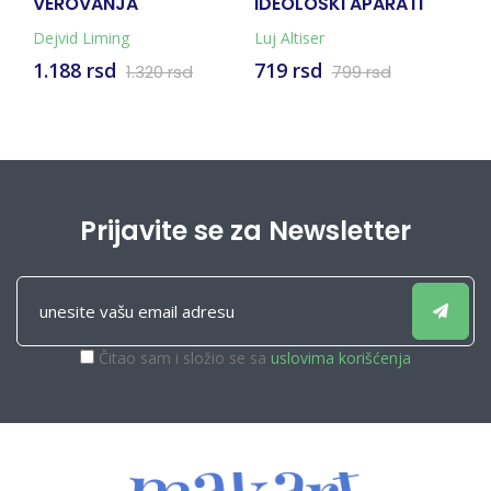
VEROVANJA
IDEOLOŠKI APARATI
A
O
Dejvid Liming
Luj Altiser
Ma
1.188 rsd
719 rsd
1
1.320 rsd
799 rsd
Prijavite se za Newsletter
Čitao sam i složio se sa
uslovima korišćenja