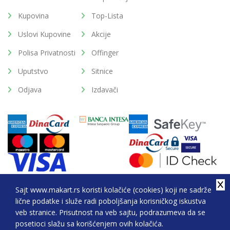
Kupovina
Top-Lista
Uslovi Kupovine
Akcije
Polisa Privatnosti
Offinger
Uputstvo
Sitnice
Odjava
Izdavači
Sajt www.makart.rs koristi kolačiće (cookies) koji ne sadrže
lične podatke i služe radi poboljšanja korisničkog iskustva
2026. All Rights Reserved © Makart.rs - MAKART DOO
veb stranice. Prisutnost na veb sajtu, podrazumeva da se
BEOGRAD (NOVI BEOGRAD), PIB: 105184104, MB:
posetioci slažu sa korišćenjem ovih kolačića.
20337524