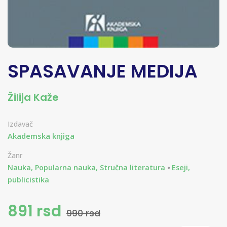
SPASAVANJE MEDIJA
Žilija Kaže
Izdavač
Akademska knjiga
Žanr
Nauka, Popularna nauka, Stručna literatura
Eseji,
publicistika
891 rsd
990 rsd