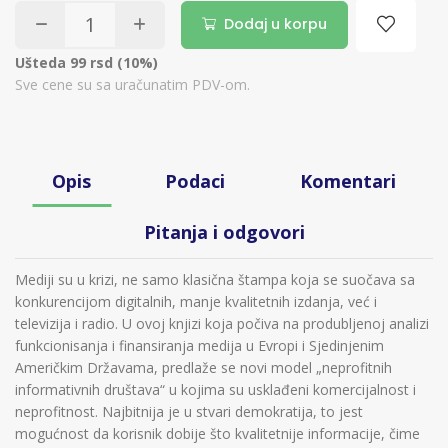
Dodaj u korpu
Ušteda 99 rsd (10%)
Sve cene su sa uračunatim PDV-om.
Opis
Podaci
Komentari
Pitanja i odgovori
Mediji su u krizi, ne samo klasična štampa koja se suočava sa
konkurencijom digitalnih, manje kvalitetnih izdanja, već i
televizija i radio. U ovoj knjizi koja počiva na produbljenoj analizi
funkcionisanja i finansiranja medija u Evropi i Sjedinjenim
Američkim Državama, predlaže se novi model „neprofitnih
informativnih društava“ u kojima su usklađeni komercijalnost i
neprofitnost. Najbitnija je u stvari demokratija, to jest
mogućnost da korisnik dobije što kvalitetnije informacije, čime