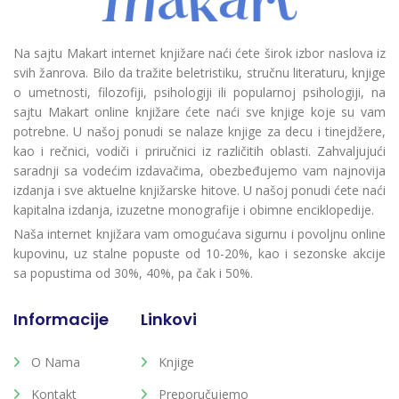
Na sajtu Makart internet knjižare naći ćete širok izbor naslova iz
svih žanrova. Bilo da tražite beletristiku, stručnu literaturu, knjige
o umetnosti, filozofiji, psihologiji ili popularnoj psihologiji, na
sajtu Makart online knjižare ćete naći sve knjige koje su vam
potrebne. U našoj ponudi se nalaze knjige za decu i tinejdžere,
kao i rečnici, vodiči i priručnici iz različitih oblasti. Zahvaljujući
saradnji sa vodećim izdavačima, obezbeđujemo vam najnovija
izdanja i sve aktuelne knjižarske hitove. U našoj ponudi ćete naći
kapitalna izdanja, izuzetne monografije i obimne enciklopedije.
Naša internet knjižara vam omogućava sigurnu i povoljnu online
kupovinu, uz stalne popuste od 10-20%, kao i sezonske akcije
sa popustima od 30%, 40%, pa čak i 50%.
Informacije
Linkovi
O Nama
Knjige
Kontakt
Preporučujemo