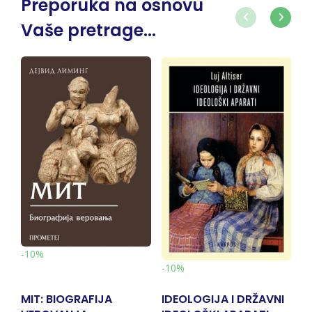
Preporuka na osnovu
Vaše pretrage...
-
-10%
-10%
MIT: BIOGRAFIJA
IDEOLOGIJA I DRŽAVNI
6