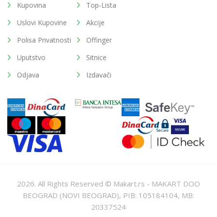
Kupovina
Top-Lista
Uslovi Kupovine
Akcije
Polisa Privatnosti
Offinger
Uputstvo
Sitnice
Odjava
Izdavači
2026. All Rights Reserved © Makart.rs - MAKART DOO
BEOGRAD (NOVI BEOGRAD), PIB: 105184104, MB:
20337524