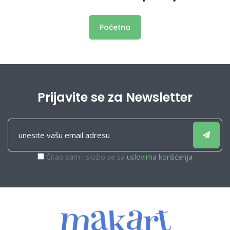
Početna
Prijavite se za Newsletter
Čitao sam i složio se sa
uslovima korišćenja