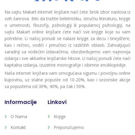
Na sajtu Makart internet knjižare naći ćete širok izbor naslova iz
svih žanrova. Bilo da tražite beletristiku, stručnu literaturu, knjige
o umetnosti, filozofiji, psihologiji ili popularnoj psihologiji, na
sajtu Makart online knjižare ćete naći sve knjige koje su vam
potrebne. U našoj ponudi se nalaze knjige za decu i tinejdžere,
kao i rečnici, vodiči i priručnici iz različitih oblasti. Zahvaljujući
saradnji sa vodećim izdavačima, obezbeđujemo vam najnovija
izdanja i sve aktuelne knjižarske hitove. U našoj ponudi ćete naći
kapitalna izdanja, izuzetne monografije i obimne enciklopedije.
Naša internet knjižara vam omogućava sigurnu i povoljnu online
kupovinu, uz stalne popuste od 10-20%, kao i sezonske akcije
sa popustima od 30%, 40%, pa čak i 50%.
Informacije
Linkovi
O Nama
Knjige
Kontakt
Preporučujemo