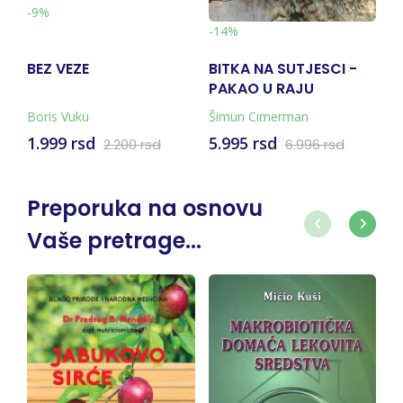
-9%
-
-14%
BEZ VEZE
BITKA NA SUTJESCI -
V
PAKAO U RAJU
N
(KNJIGA + KARTA)
Boris Vuku
Šimun Cimerman
Mi
1.999 rsd
5.995 rsd
1
2.200 rsd
6.996 rsd
Preporuka na osnovu
Vaše pretrage...