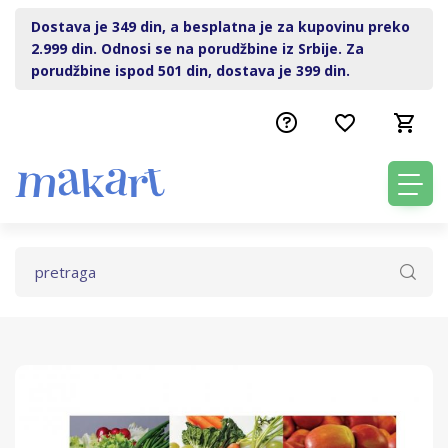
Dostava je 349 din, a besplatna je za kupovinu preko
2.999 din. Odnosi se na porudžbine iz Srbije. Za
porudžbine ispod 501 din, dostava je 399 din.