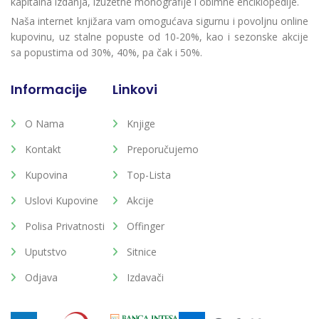
kapitalna izdanja, izuzetne monografije i obimne enciklopedije.
Naša internet knjižara vam omogućava sigurnu i povoljnu online
kupovinu, uz stalne popuste od 10-20%, kao i sezonske akcije
sa popustima od 30%, 40%, pa čak i 50%.
Informacije
Linkovi
O Nama
Knjige
Kontakt
Preporučujemo
Kupovina
Top-Lista
Uslovi Kupovine
Akcije
Polisa Privatnosti
Offinger
Uputstvo
Sitnice
Odjava
Izdavači