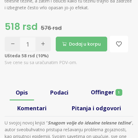
telesne težine, a zatim i obučiti kako tu težinu trajno da zadržite
i izbegnete često vrlo opasan jo-jo efekat.
518 rsd
576 rsd
Dodaj u korpu
Ušteda 58 rsd (10%)
Sve cene su sa uračunatim PDV-om.
Offinger
Opis
Podaci
1
Komentari
Pitanja i odgovori
U svojoj novoj knjizi “
Snagom volje do idealne telesne težine
”,
autor sveobuhvatno pristupa rešavanju problema gojaznosti,
kao prisutnoj epidemiji. Svojim savetima on upućuje, sve one