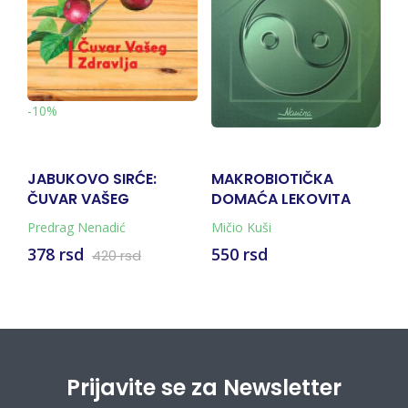
-
-10%
JABUKOVO SIRĆE:
MAKROBIOTIČKA
K
ČUVAR VAŠEG
DOMAĆA LEKOVITA
T
ZDRAVLJA
SREDSTVA
Predrag Nenadić
Mičio Kuši
Su
378 rsd
550 rsd
6
420 rsd
Prijavite se za Newsletter