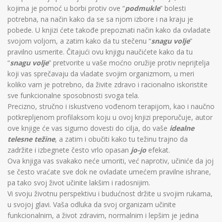
kojima je pomoć u borbi protiv ove “
podmukle
” bolesti
potrebna, na način kako da se sa njom izbore i na kraju je
pobede. U knjizi ćete takođe prepoznati način kako da ovladate
svojom voljom, a zatim kako da tu stečenu “
snagu volje
”
pravilno usmerite. Čitajući ovu knjigu naučićete kako da tu
“
snagu volje
” pretvorite u vaše moćno oružije protiv neprijtelja
koji vas sprečavaju da vladate svojim organizmom, u meri
koliko vam je potrebno, da živite zdravo i racionalno iskoristite
sve funkcionalne sposobnosti svoga tela.
Precizno, stručno i iskustveno vođenom terapijom, kao i naučno
potkrepljenom profilaksom koju u ovoj knjizi preporučuje, autor
ove knjige će vas sigurno dovesti do cilja, do vaše
idealne
telesne težine
, a zatim i obučiti kako tu težinu trajno da
zadržite i izbegnete često vrlo opasan
jo-jo
efekat.
Ova knjiga vas svakako neće umoriti, već naprotiv, učiniće da joj
se često vraćate sve dok ne ovladate umećem pravilne ishrane,
pa tako svoj život učinite lakšim i radosnijim.
Vi svoju životnu perspektivu i budućnost držite u svojim rukama,
u svojoj glavi. Vaša odluka da svoj organizam učinite
funkcionalnim, a život zdravim, normalnim i lepšim je jedina