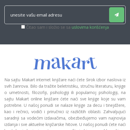
Čitao sam i složio se sa
uslovima korišćenja
Na sajtu Makart internet knjižare naći ćete širok izbor naslova iz
svih žanrova. Bilo da tražite beletristiku, stručnu literaturu, knjige
o umetnosti, filozofiji, psihologiji ili popularnoj psihologiji, na
sajtu Makart online knjižare ćete naći sve knjige koje su vam
potrebne. U našoj ponudi se nalaze knjige za decu i tinejdžere,
kao i rečnici, vodiči i priručnici iz različitih oblasti. Zahvaljujući
saradnji sa vodećim izdavačima, obezbeđujemo vam najnovija
izdanja i sve aktuelne knjižarske hitove. U našoj ponudi ćete naći