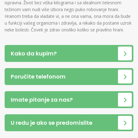
ispravna. Život bez viška kilograma i sa idealnom telesnom
težinom vam nudi više izbora nego puko robovanje hrani.
Hranom treba da vladate vi, a ne ona vama, ona mora da bude
u funkciji vašeg organizma i zdravlja, a nikako da postane uzrok
neke bolesti. Čovek je zdrav onoliko koliko se pravilno hrani.
Kako da kupim?
Poručite telefonom
Imate pitanje za nas?
U redu je ako se predomislite