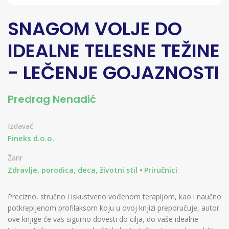
SNAGOM VOLJE DO
IDEALNE TELESNE TEŽINE
- LEČENJE GOJAZNOSTI
Predrag Nenadić
Izdavač
Fineks d.o.o.
Žanr
Zdravlje, porodica, deca, životni stil
Priručnici
Precizno, stručno i iskustveno vođenom terapijom, kao i naučno
potkrepljenom profilaksom koju u ovoj knjizi preporučuje, autor
ove knjige će vas sigurno dovesti do cilja, do vaše idealne