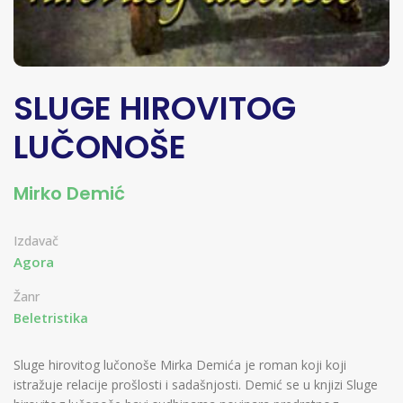
SLUGE HIROVITOG
LUČONOŠE
Mirko Demić
Izdavač
Agora
Žanr
Beletristika
Sluge hirovitog lučonoše Mirka Demića je roman koji koji
istražuje relacije prošlosti i sadašnjosti. Demić se u knjizi Sluge