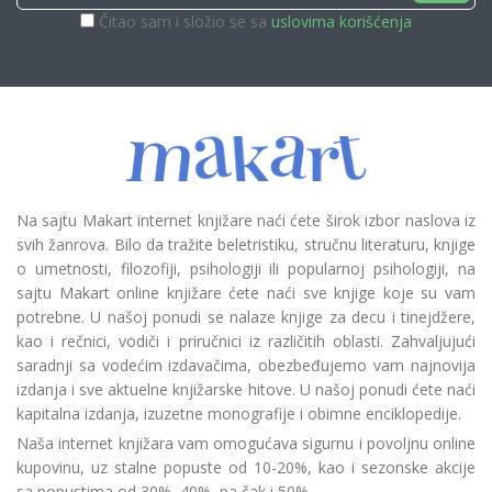
Čitao sam i složio se sa
uslovima korišćenja
Na sajtu Makart internet knjižare naći ćete širok izbor naslova iz
svih žanrova. Bilo da tražite beletristiku, stručnu literaturu, knjige
o umetnosti, filozofiji, psihologiji ili popularnoj psihologiji, na
sajtu Makart online knjižare ćete naći sve knjige koje su vam
potrebne. U našoj ponudi se nalaze knjige za decu i tinejdžere,
kao i rečnici, vodiči i priručnici iz različitih oblasti. Zahvaljujući
saradnji sa vodećim izdavačima, obezbeđujemo vam najnovija
izdanja i sve aktuelne knjižarske hitove. U našoj ponudi ćete naći
kapitalna izdanja, izuzetne monografije i obimne enciklopedije.
Naša internet knjižara vam omogućava sigurnu i povoljnu online
kupovinu, uz stalne popuste od 10-20%, kao i sezonske akcije
sa popustima od 30%, 40%, pa čak i 50%.