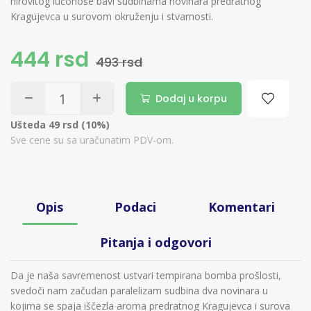
hirovitog lučonoše bavi sudbinama novinara predratnog
Kragujevca u surovom okruženju i stvarnosti.
444 rsd
493 rsd
Dodaj u korpu
Ušteda 49 rsd (10%)
Sve cene su sa uračunatim PDV-om.
Opis
Podaci
Komentari
Pitanja i odgovori
Da je naša savremenost ustvari tempirana bomba prošlosti,
svedoči nam začudan paralelizam sudbina dva novinara u
kojima se spaja iščezla aroma predratnog Kragujevca i surova