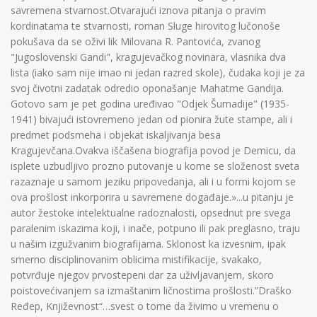
savremena stvarnost.Otvarajući iznova pitanja o pravim
kordinatama te stvarnosti, roman Sluge hirovitog lučonoše
pokušava da se oživi lik Milovana R. Pantovića, zvanog
"Jugoslovenski Gandi", kragujevačkog novinara, vlasnika dva
lista (iako sam nije imao ni jedan razred skole), čudaka koji je za
svoj čivotni zadatak odredio oponašanje Mahatme Gandija.
Gotovo sam je pet godina uređivao "Odjek Šumadije" (1935-
1941) bivajući istovremeno jedan od pionira žute stampe, ali i
predmet podsmeha i objekat iskaljivanja besa
Kragujevčana.Ovakva iščašena biografija povod je Demicu, da
isplete uzbudljivo prozno putovanje u kome se složenost sveta
razaznaje u samom jeziku pripovedanja, ali i u formi kojom se
ova prošlost inkorporira u savremene događaje.»...u pitanju je
autor žestoke intelektualne radoznalosti, opsednut pre svega
paralenim iskazima koji, i inače, potpuno ili pak preglasno, traju
u našim izgužvanim biografijama. Sklonost ka izvesnim, ipak
smerno disciplinovanim oblicima mistifikacije, svakako,
potvrđuje njegov prvostepeni dar za uživljavanjem, skoro
poistovećivanjem sa izmaštanim ličnostima prošlosti.”Draško
Ređep, Književnost“…svest o tome da živimo u vremenu o