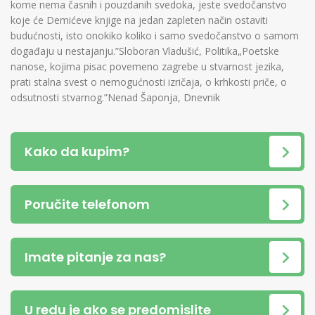
kome nema časnih i pouzdanih svedoka, jeste svedočanstvo
koje će Demićeve knjige na jedan zapleten način ostaviti
budućnosti, isto onokiko koliko i samo svedočanstvo o samom
događaju u nestajanju.”Sloboran Vladušić, Politika„Poetske
nanose, kojima pisac povemeno zagrebe u stvarnost jezika,
prati stalna svest o nemogućnosti izričaja, o krhkosti priče, o
odsutnosti stvarnog.”Nenad Šaponja, Dnevnik
Kako da kupim?
Poručite telefonom
Imate pitanje za nas?
U redu je ako se predomislite