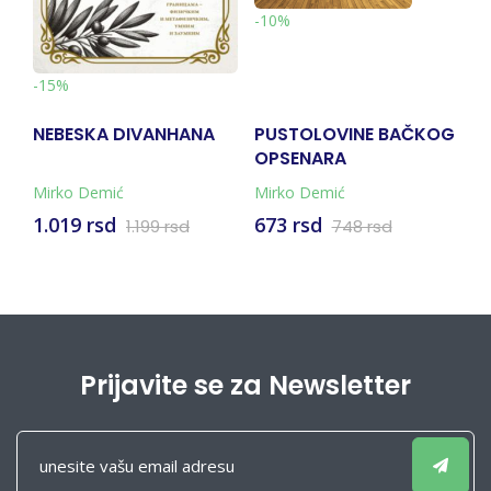
-10%
-
-15%
NEBESKA DIVANHANA
PUSTOLOVINE BAČKOG
Ć
OPSENARA
O
Mirko Demić
Mirko Demić
M
1.019 rsd
673 rsd
6
1.199 rsd
748 rsd
Prijavite se za Newsletter