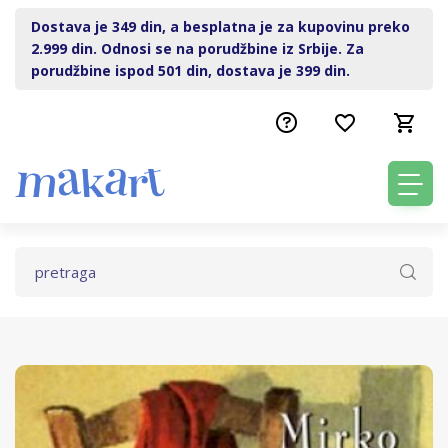
Dostava je 349 din, a besplatna je za kupovinu preko
2.999 din. Odnosi se na porudžbine iz Srbije. Za
porudžbine ispod 501 din, dostava je 399 din.