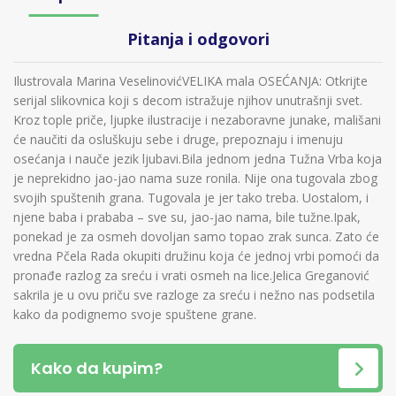
Pitanja i odgovori
Ilustrovala Marina VeselinovićVELIKA mala OSEĆANJA: Otkrijte
serijal slikovnica koji s decom istražuje njihov unutrašnji svet.
Kroz tople priče, ljupke ilustracije i nezaboravne junake, mališani
će naučiti da osluškuju sebe i druge, prepoznaju i imenuju
osećanja i nauče jezik ljubavi.Bila jednom jedna Tužna Vrba koja
je neprekidno jao-jao nama suze ronila. Nije ona tugovala zbog
svojih spuštenih grana. Tugovala je jer tako treba. Uostalom, i
njene baba i prababa – sve su, jao-jao nama, bile tužne.Ipak,
ponekad je za osmeh dovoljan samo topao zrak sunca. Zato će
vredna Pčela Rada okupiti družinu koja će jednoj vrbi pomoći da
pronađe razlog za sreću i vrati osmeh na lice.Jelica Greganović
sakrila je u ovu priču sve razloge za sreću i nežno nas podsetila
kako da podignemo svoje spuštene grane.
Kako da kupim?