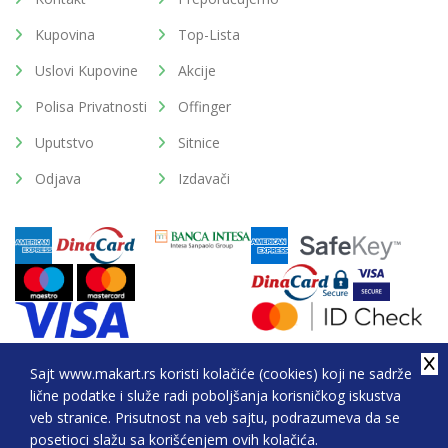
Kupovina
Top-Lista
Uslovi Kupovine
Akcije
Polisa Privatnosti
Offinger
Uputstvo
Sitnice
Odjava
Izdavači
Sajt www.makart.rs koristi kolačiće (cookies) koji ne sadrže
lične podatke i služe radi poboljšanja korisničkog iskustva
2026. All Rights Reserved © Makart.rs - MAKART DOO
veb stranice. Prisutnost na veb sajtu, podrazumeva da se
BEOGRAD (NOVI BEOGRAD), PIB: 105184104, MB:
posetioci slažu sa korišćenjem ovih kolačića.