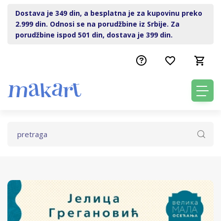
Dostava je 349 din, a besplatna je za kupovinu preko
2.999 din. Odnosi se na porudžbine iz Srbije. Za
porudžbine ispod 501 din, dostava je 399 din.