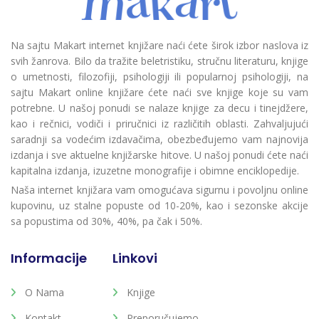
Na sajtu Makart internet knjižare naći ćete širok izbor naslova iz
svih žanrova. Bilo da tražite beletristiku, stručnu literaturu, knjige
o umetnosti, filozofiji, psihologiji ili popularnoj psihologiji, na
sajtu Makart online knjižare ćete naći sve knjige koje su vam
potrebne. U našoj ponudi se nalaze knjige za decu i tinejdžere,
kao i rečnici, vodiči i priručnici iz različitih oblasti. Zahvaljujući
saradnji sa vodećim izdavačima, obezbeđujemo vam najnovija
izdanja i sve aktuelne knjižarske hitove. U našoj ponudi ćete naći
kapitalna izdanja, izuzetne monografije i obimne enciklopedije.
Naša internet knjižara vam omogućava sigurnu i povoljnu online
kupovinu, uz stalne popuste od 10-20%, kao i sezonske akcije
sa popustima od 30%, 40%, pa čak i 50%.
Informacije
Linkovi
O Nama
Knjige
Kontakt
Preporučujemo