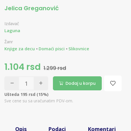
Jelica Greganović
Izdavač
Laguna
Žanr
Knjige za decu
Domaći pisci
Slikovnice
1.104 rsd
1.299 rsd
Dodaj u korpu
Ušteda 195 rsd (15%)
Sve cene su sa uračunatim PDV-om.
Opis
Podaci
Komentari