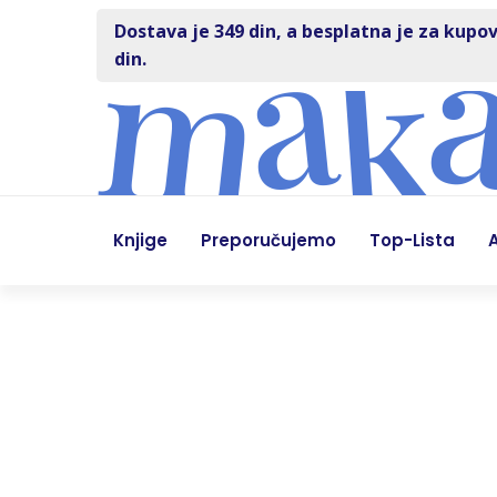
Dostava je 349 din, a besplatna je za kupov
din.
Knjige
Preporučujemo
Top-Lista
A