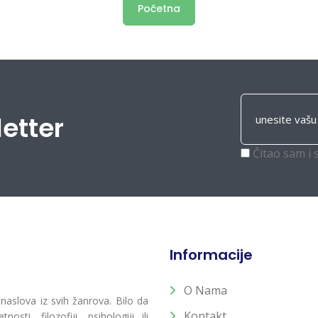
Početna
letter
Čitao sam i 
Informacije
O Nama
 naslova iz svih žanrova. Bilo da
Kontakt
osti, filozofiji, psihologiji ili