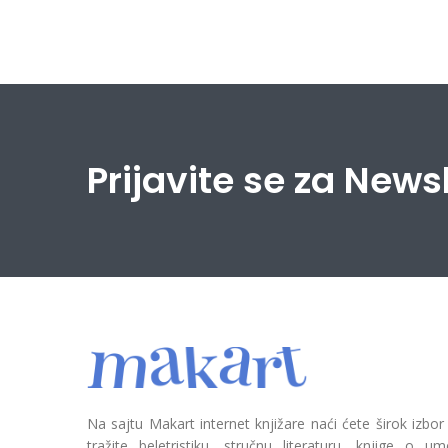
Prijavite se za News
Na sajtu Makart internet knjižare naći ćete širok izbor
tražite beletristiku, stručnu literaturu, knjige o umetn