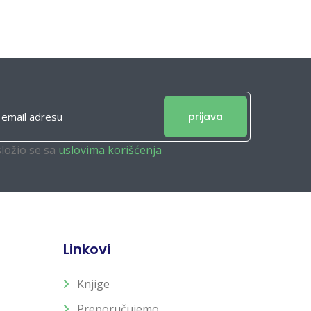
prijava
složio se sa
uslovima korišćenja
Linkovi
Knjige
Preporučujemo