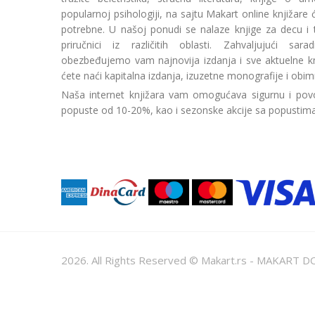
popularnoj psihologiji, na sajtu Makart online knjižare
potrebne. U našoj ponudi se nalaze knjige za decu i tin
priručnici iz različitih oblasti. Zahvaljujući sa
obezbeđujemo vam najnovija izdanja i sve aktuelne kn
ćete naći kapitalna izdanja, izuzetne monografije i obim
Naša internet knjižara vam omogućava sigurnu i povo
popuste od 10-20%, kao i sezonske akcije sa popustim
2026. All Rights Reserved © Makart.rs - MAKAR
Sve cene na ovom sajtu iskazane su u dinarima. PDV je urač
informacije kompletne i bez grešaka. Svi artikli prikazani