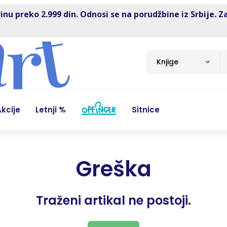
inu preko 2.999 din. Odnosi se na porudžbine iz Srbije. Z
Knjige
kcije
Letnji %
Sitnice
Greška
Traženi artikal ne postoji.