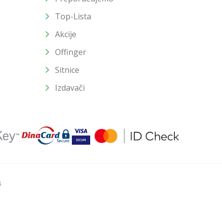
Top-Lista
Akcije
Offinger
Sitnice
Izdavači
4
u slika i samih cena, ali ne možemo garantovati da su sve
enutku.