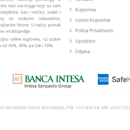
 ćete naći sve knjige koje su vam
Kupovina
ejdžere, kao i rečnici, vodiči i
radnji sa vodećim izdavačima,
Uslovi Kupovine
jižarske hitove. U našoj ponudi
Polisa Privatnosti
ne enciklopedije.
ljnu online kupovinu, uz stalne
Uputstvo
a od 30%, 40%, pa čak i 50%.
Odjava
T DOO BEOGRAD (NOVI BEOGRAD), PIB: 105184104, MB: 2033752
unat u cenu. Nastojimo da budemo što precizniji u opisu proizvoda, prikaz
 na sajtu su deo naše ponude i ne podrazumeva da su dostupni u svakom tr