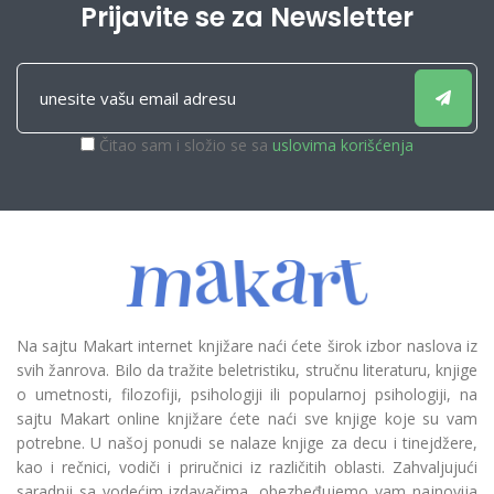
Prijavite se za Newsletter
Čitao sam i složio se sa
uslovima korišćenja
Na sajtu Makart internet knjižare naći ćete širok izbor naslova iz
svih žanrova. Bilo da tražite beletristiku, stručnu literaturu, knjige
o umetnosti, filozofiji, psihologiji ili popularnoj psihologiji, na
sajtu Makart online knjižare ćete naći sve knjige koje su vam
potrebne. U našoj ponudi se nalaze knjige za decu i tinejdžere,
kao i rečnici, vodiči i priručnici iz različitih oblasti. Zahvaljujući
saradnji sa vodećim izdavačima, obezbeđujemo vam najnovija