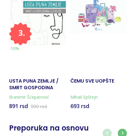
-10%
R
USTA PUNA ZEMLJE /
ČEMU SVE UOPŠTE
V
SMRT GOSPODINA
J
GOLUŽE
Branimir Šćepanović
Mihail Epštejn
K
891 rsd
693 rsd
990 rsd
Preporuka na osnovu