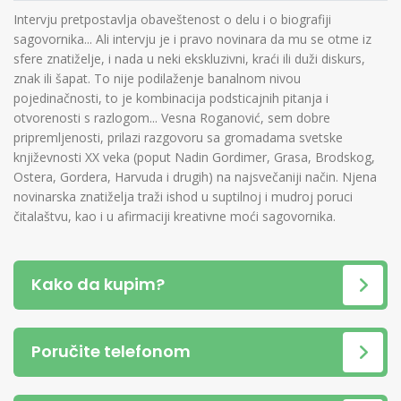
Intervju pretpostavlja obaveštenost o delu i o biografiji
sagovornika... Ali intervju je i pravo novinara da mu se otme iz
sfere znatiželje, i nada u neki ekskluzivni, kraći ili duži diskurs,
znak ili šapat. To nije podilaženje banalnom nivou
pojedinačnosti, to je kombinacija podsticajnih pitanja i
otvorenosti s razlogom... Vesna Roganović, sem dobre
pripremljenosti, prilazi razgovoru sa gromadama svetske
književnosti XX veka (poput Nadin Gordimer, Grasa, Brodskog,
Ostera, Gordera, Harvuda i drugih) na najsvečaniji način. Njena
novinarska znatiželja traži ishod u suptilnoj i mudroj poruci
čitalaštvu, kao i u afirmaciji kreativne moći sagovornika.
Kako da kupim?
Poručite telefonom