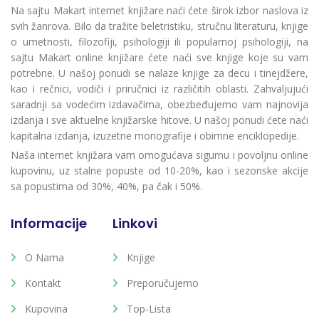
Na sajtu Makart internet knjižare naći ćete širok izbor naslova iz
svih žanrova. Bilo da tražite beletristiku, stručnu literaturu, knjige
o umetnosti, filozofiji, psihologiji ili popularnoj psihologiji, na
sajtu Makart online knjižare ćete naći sve knjige koje su vam
potrebne. U našoj ponudi se nalaze knjige za decu i tinejdžere,
kao i rečnici, vodiči i priručnici iz različitih oblasti. Zahvaljujući
saradnji sa vodećim izdavačima, obezbeđujemo vam najnovija
izdanja i sve aktuelne knjižarske hitove. U našoj ponudi ćete naći
kapitalna izdanja, izuzetne monografije i obimne enciklopedije.
Naša internet knjižara vam omogućava sigurnu i povoljnu online
kupovinu, uz stalne popuste od 10-20%, kao i sezonske akcije
sa popustima od 30%, 40%, pa čak i 50%.
Informacije
Linkovi
O Nama
Knjige
Kontakt
Preporučujemo
Kupovina
Top-Lista