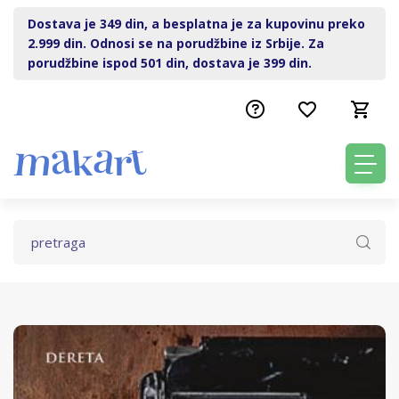
Dostava je 349 din, a besplatna je za kupovinu preko
2.999 din. Odnosi se na porudžbine iz Srbije. Za
porudžbine ispod 501 din, dostava je 399 din.