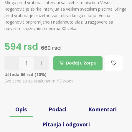
Sfinga pred vratima : intervjui sa svetskim piscima Vesne
Roganović je zbirka intervjua sa velikim svetskim piscima. Sfinga
pred vratima je izuzetno zanimljiva knjiga u kojoj Vesna
Roganović pripremljeno i nadahnuto ulazi u razgovore sa
najvećim književnim imenima XX veka.
594 rsd
660 rsd
Dodaj u korpu
Ušteda 66 rsd (10%)
Sve cene su sa uračunatim PDV-om.
Opis
Podaci
Komentari
Pitanja i odgovori