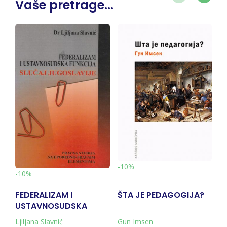
Vaše pretrage...
-10%
-10%
FEDERALIZAM I
ŠTA JE PEDAGOGIJA?
S
USTAVNOSUDSKA
V
FUNKCIJA - SLUČAJ
Ljiljana Slavnić
Gun Imsen