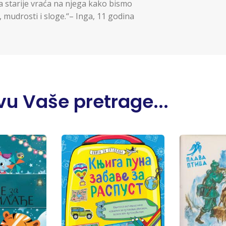
a starije vraća na njega kako bismo
, mudrosti i sloge.“– Inga, 11 godina
u Vaše pretrage...