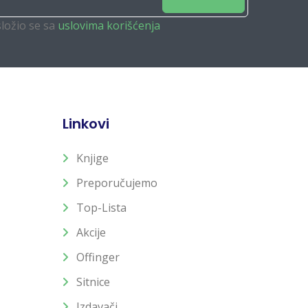
složio se sa
uslovima korišćenja
Linkovi
Knjige
Preporučujemo
Top-Lista
Akcije
Offinger
Sitnice
Izdavači