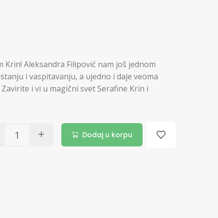
m Krin! Aleksandra Filipović nam još jednom
tanju i vaspitavanju, a ujedno i daje veoma
avirite i vi u magični svet Serafine Krin i
Dodaj u korpu