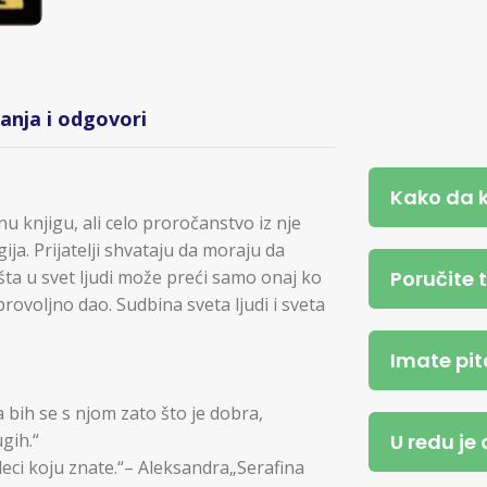
tanja i odgovori
Kako da 
u knjigu, ali celo proročanstvo iz nje
ija. Prijatelji shvataju da moraju da
Poručite 
šta u svet ljudi može preći samo onaj ko
rovoljno dao. Sudbina sveta ljudi i sveta
Imate pit
a bih se s njom zato što je dobra,
U redu je
ugih.“
 deci koju znate.“– Aleksandra„Serafina