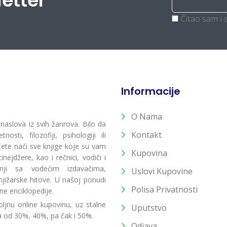
letter
Čitao sam i 
Informacije
O Nama
 naslova iz svih žanrova. Bilo da
Kontakt
osti, filozofiji, psihologiji ili
 ćete naći sve knjige koje su vam
Kupovina
ejdžere, kao i rečnici, vodiči i
radnji sa vodećim izdavačima,
Uslovi Kupovine
jižarske hitove. U našoj ponudi
Polisa Privatnosti
ne enciklopedije.
ljnu online kupovinu, uz stalne
Uputstvo
a od 30%, 40%, pa čak i 50%.
Odjava