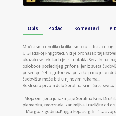
Opis
Podaci
Komentari
Pi
Moćni smo onoliko koliko smo tu jedni za druge
U Gradskoj knjigoteci, Vid je pronašao tajanstven
ukazalo se tek kada je list dotakla Serafinina mag
oslobode poslednjeg grifona, jer iz sveta čudovi
poseduje četiri grifonova pera koja mu je on dob
čudovišta može biti u njihovim rukama…
Rekli su o prvom delu Serafina Krin i Srce sveta:
„Moja omiljena junakinja je Serafina Krin. Družil
plemenita, radoznala, zanimljiva i različita od dr
– Margo, 7 godina„Knjiga koja se grli i čita svoj