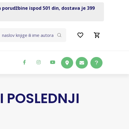
a porudžbine ispod 501 din, dostava je 399
I POSLEDNJI