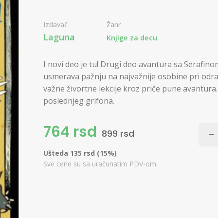
Izdavač
Žanr
Laguna
Knjige za decu
I novi deo je tu! Drugi deo avantura sa Serafino
usmerava pažnju na najvažnije osobine pri odras
važne živortne lekcije kroz priče pune avantura. Z
poslednjeg grifona.
764 rsd
899 rsd
Ušteda 135 rsd (15%)
Sve cene su sa uračunatim PDV-om.