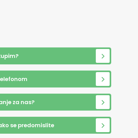
kupim?
telefonom
anje za nas?
 ako se predomislite