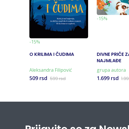
-15%
-15%
O KRILIMA I ČUDIMA
DIVNE PRIČE Z
NAJMLAĐE
Aleksandra Filipović
grupa autora
509 rsd
1.699 rsd
599 rsd
1.9