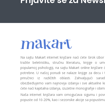
Prijavite se za News
Na sajtu Makart internet knjižare naći ćete širok izbor
tražite beletristiku, stručnu literaturu, knjige o umetn
popularnoj psihologiji, na sajtu Makart online knjižare
potrebne. U našoj ponudi se nalaze knjige za decu i tin
priručnici iz različitih oblasti. Zahvaljujući sa
obezbeđujemo vam najnovija izdanja i sve aktuelne kn
ćete naći kapitalna izdanja, izuzetne monografije i obim
Naša internet knjižara vam omogućava sigurnu i povo
popuste od 10-20%, kao i sezonske akcije sa popustim