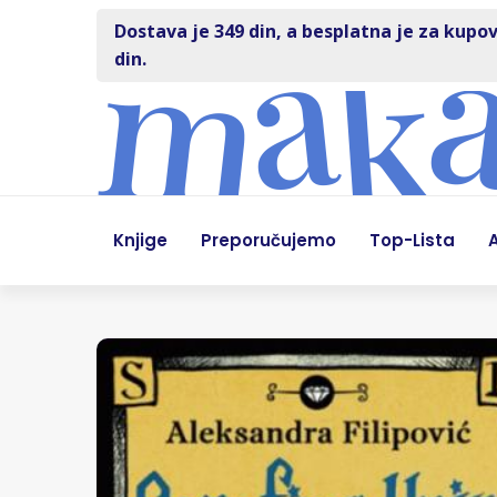
Dostava je 349 din, a besplatna je za kupov
din.
Knjige
Preporučujemo
Top-Lista
A