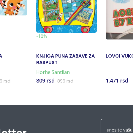
-10%
A
KNJIGA PUNA ZABAVE ZA
LOVCI VUK
RASPUST
Horhe Santilan
809 rsd
1.471 rsd
99 rsd
899 rsd