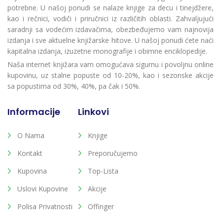
potrebne. U našoj ponudi se nalaze knjige za decu i tinejdžere,
kao i rečnici, vodiči i priručnici iz različitih oblasti. Zahvaljujući
saradnji sa vodećim izdavačima, obezbeđujemo vam najnovija
izdanja i sve aktuelne knjižarske hitove. U našoj ponudi ćete naći
kapitalna izdanja, izuzetne monografije i obimne enciklopedije.
Naša internet knjižara vam omogućava sigurnu i povoljnu online
kupovinu, uz stalne popuste od 10-20%, kao i sezonske akcije
sa popustima od 30%, 40%, pa čak i 50%.
Informacije
Linkovi
O Nama
Knjige
Kontakt
Preporučujemo
Kupovina
Top-Lista
Uslovi Kupovine
Akcije
Polisa Privatnosti
Offinger