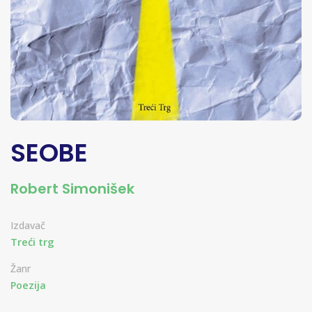
SEOBE
Robert Simonišek
Izdavač
Treći trg
Žanr
Poezija