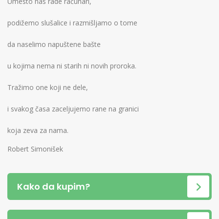
Umesto nas rade računari,
podižemo slušalice i razmišljamo o tome
da naselimo napuštene bašte
u kojima nema ni starih ni novih proroka.
Tražimo one koji ne dele,
i svakog časa zaceljujemo rane na granici
koja zeva za nama.
Robert Simonišek
Kako da kupim?