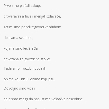
Prvo smo plaćali zakup,
proveravali arhive i menjali izdavače,
zatim smo počeli trgovati vazduhom
i bocama svetlosti,
kojima smo lečili leđa
privezana za gvozdene stolice.
Tada smo i vazduh podelili
onima koji nisu i onima koji jesu.
Dovoljno smo videli
da bismo mogli da napustimo veštačke naseobine.