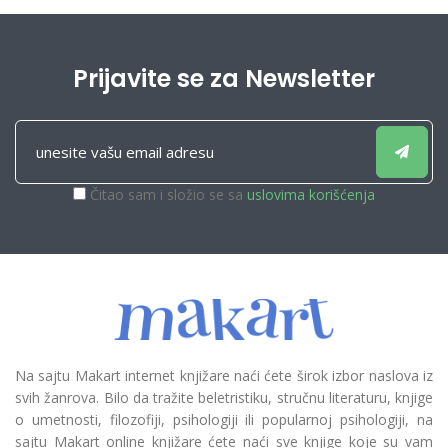
Prijavite se za Newsletter
Čitao sam i složio se sa
uslovima korišćenja
Na sajtu Makart internet knjižare naći ćete širok izbor naslova iz
svih žanrova. Bilo da tražite beletristiku, stručnu literaturu, knjige
o umetnosti, filozofiji, psihologiji ili popularnoj psihologiji, na
sajtu Makart online knjižare ćete naći sve knjige koje su vam