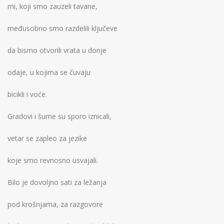
mi, koji smo zauzeli tavane,
međusobno smo razdelili ključeve
da bismo otvorili vrata u donje
odaje, u kojima se čuvaju
bicikli i voće.
Gradovi i šume su sporo iznicali,
vetar se zapleo za jezike
koje smo revnosno usvajali.
Bilo je dovoljno sati za ležanja
pod krošnjama, za razgovore