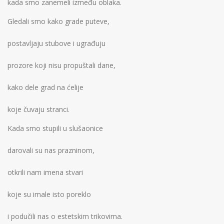
kada smo zanemeli između oblaka.
Gledali smo kako grade puteve,
postavljaju stubove i ugrađuju
prozore koji nisu propuštali dane,
kako dele grad na ćelije
koje čuvaju stranci.
Kada smo stupili u slušaonice
darovali su nas prazninom,
otkrili nam imena stvari
koje su imale isto poreklo
i podučili nas o estetskim trikovima.