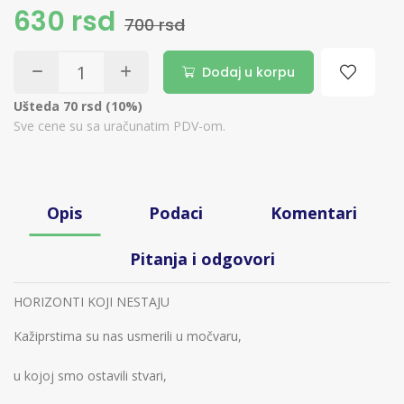
630 rsd
700 rsd
Dodaj u korpu
Ušteda 70 rsd (10%)
Sve cene su sa uračunatim PDV-om.
Opis
Podaci
Komentari
Pitanja i odgovori
HORIZONTI KOJI NESTAJU
Kažiprstima su nas usmerili u močvaru,
u kojoj smo ostavili stvari,