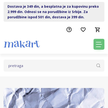
Dostava je 349 din, a besplatna je za kupovinu preko
2.999 din. Odnosi se na porudžbine iz Srbije. Za
porudžbine ispod 501 din, dostava je 399 din.