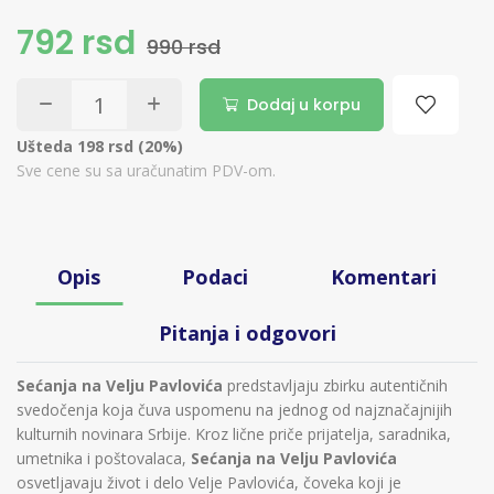
792 rsd
990 rsd
Dodaj u korpu
Ušteda 198 rsd (20%)
Sve cene su sa uračunatim PDV-om.
Opis
Podaci
Komentari
Pitanja i odgovori
Sećanja na Velju Pavlovića
predstavljaju zbirku autentičnih
svedočenja koja čuva uspomenu na jednog od najznačajnijih
kulturnih novinara Srbije. Kroz lične priče prijatelja, saradnika,
umetnika i poštovalaca,
Sećanja na Velju Pavlovića
osvetljavaju život i delo Velje Pavlovića, čoveka koji je