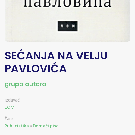
SEĆANJA NA VELJU
PAVLOVIĆA
grupa autora
Izdavač
LOM
Žanr
Publicistika
Domaći pisci