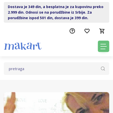
Dostava je 349 din, a besplatna je za kupovinu preko
2.999 din. Odnosi se na porudžbine iz Srbije. Za
porudžbine ispod 501 din, dostava je 399 din.