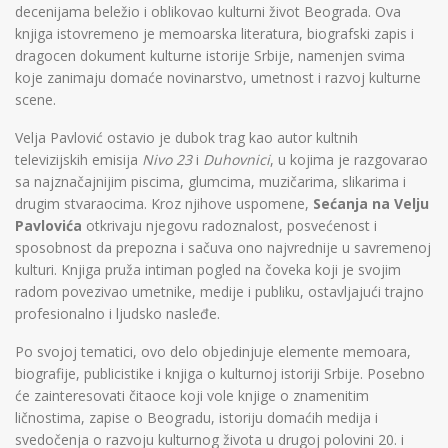
decenijama beležio i oblikovao kulturni život Beograda. Ova
knjiga istovremeno je memoarska literatura, biografski zapis i
dragocen dokument kulturne istorije Srbije, namenjen svima
koje zanimaju domaće novinarstvo, umetnost i razvoj kulturne
scene.
Velja Pavlović ostavio je dubok trag kao autor kultnih
televizijskih emisija
Nivo 23
i
Duhovnici
, u kojima je razgovarao
sa najznačajnijim piscima, glumcima, muzičarima, slikarima i
drugim stvaraocima. Kroz njihove uspomene,
Sećanja na Velju
Pavlovića
otkrivaju njegovu radoznalost, posvećenost i
sposobnost da prepozna i sačuva ono najvrednije u savremenoj
kulturi. Knjiga pruža intiman pogled na čoveka koji je svojim
radom povezivao umetnike, medije i publiku, ostavljajući trajno
profesionalno i ljudsko nasleđe.
Po svojoj tematici, ovo delo objedinjuje elemente memoara,
biografije, publicistike i knjiga o kulturnoj istoriji Srbije. Posebno
će zainteresovati čitaoce koji vole knjige o znamenitim
ličnostima, zapise o Beogradu, istoriju domaćih medija i
svedočenja o razvoju kulturnog života u drugoj polovini 20. i