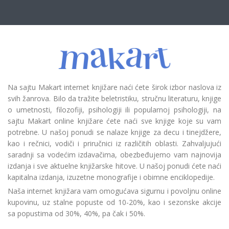
Na sajtu Makart internet knjižare naći ćete širok izbor naslova iz
svih žanrova. Bilo da tražite beletristiku, stručnu literaturu, knjige
o umetnosti, filozofiji, psihologiji ili popularnoj psihologiji, na
sajtu Makart online knjižare ćete naći sve knjige koje su vam
potrebne. U našoj ponudi se nalaze knjige za decu i tinejdžere,
kao i rečnici, vodiči i priručnici iz različitih oblasti. Zahvaljujući
saradnji sa vodećim izdavačima, obezbeđujemo vam najnovija
izdanja i sve aktuelne knjižarske hitove. U našoj ponudi ćete naći
kapitalna izdanja, izuzetne monografije i obimne enciklopedije.
Naša internet knjižara vam omogućava sigurnu i povoljnu online
kupovinu, uz stalne popuste od 10-20%, kao i sezonske akcije
sa popustima od 30%, 40%, pa čak i 50%.