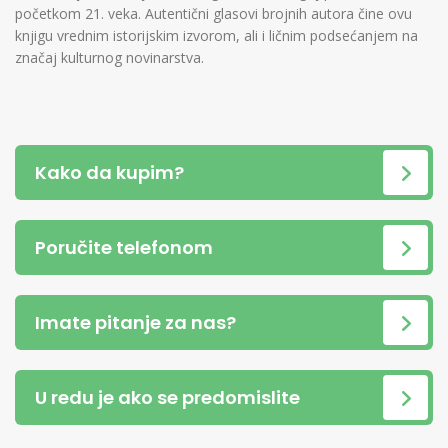
početkom 21. veka. Autentični glasovi brojnih autora čine ovu
knjigu vrednim istorijskim izvorom, ali i ličnim podsećanjem na
značaj kulturnog novinarstva.
Kako da kupim?
Poručite telefonom
Imate pitanje za nas?
U redu je ako se predomislite