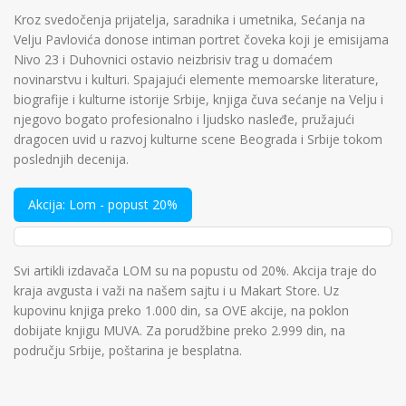
Kroz svedočenja prijatelja, saradnika i umetnika, Sećanja na
Velju Pavlovića donose intiman portret čoveka koji je emisijama
Nivo 23 i Duhovnici ostavio neizbrisiv trag u domaćem
novinarstvu i kulturi. Spajajući elemente memoarske literature,
biografije i kulturne istorije Srbije, knjiga čuva sećanje na Velju i
njegovo bogato profesionalno i ljudsko nasleđe, pružajući
dragocen uvid u razvoj kulturne scene Beograda i Srbije tokom
poslednjih decenija.
Akcija: Lom - popust 20%
Svi artikli izdavača LOM su na popustu od 20%. Akcija traje do
kraja avgusta i važi na našem sajtu i u Makart Store. Uz
kupovinu knjiga preko 1.000 din, sa OVE akcije, na poklon
dobijate knjigu MUVA. Za porudžbine preko 2.999 din, na
području Srbije, poštarina je besplatna.