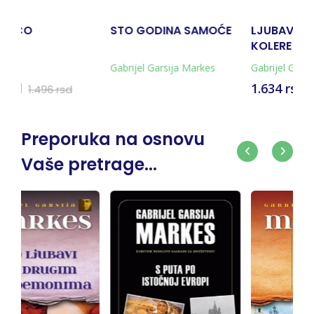
DINA SAMOĆE
LJUBAV U DOBA
PATRIJARHOV
KOLERE
arsija Markes
Gabrijel Garsija Markes
Gabrijel Garsija 
1.634 rsd
1.465 rsd
1.815 rsd
1.62
Preporuka na osnovu
Vaše pretrage...