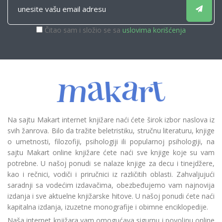
Čitao sam i složio se sa
uslovima korišćenja
Na sajtu Makart internet knjižare naći ćete širok izbor naslova iz
svih žanrova. Bilo da tražite beletristiku, stručnu literaturu, knjige
o umetnosti, filozofiji, psihologiji ili popularnoj psihologiji, na
sajtu Makart online knjižare ćete naći sve knjige koje su vam
potrebne. U našoj ponudi se nalaze knjige za decu i tinejdžere,
kao i rečnici, vodiči i priručnici iz različitih oblasti. Zahvaljujući
saradnji sa vodećim izdavačima, obezbeđujemo vam najnovija
izdanja i sve aktuelne knjižarske hitove. U našoj ponudi ćete naći
kapitalna izdanja, izuzetne monografije i obimne enciklopedije.
Naša internet knjižara vam omogućava sigurnu i povoljnu online