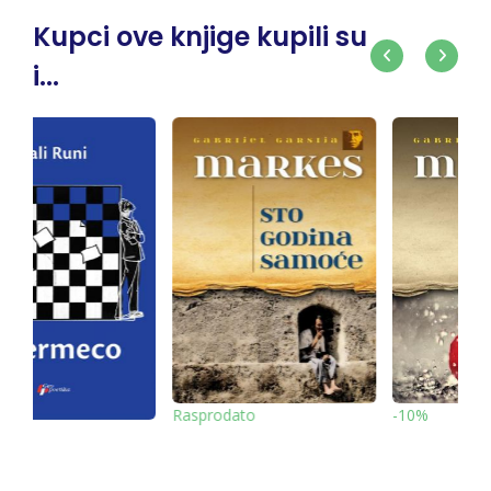
Kupci ove knjige kupili su
i...
o
-10%
-10%