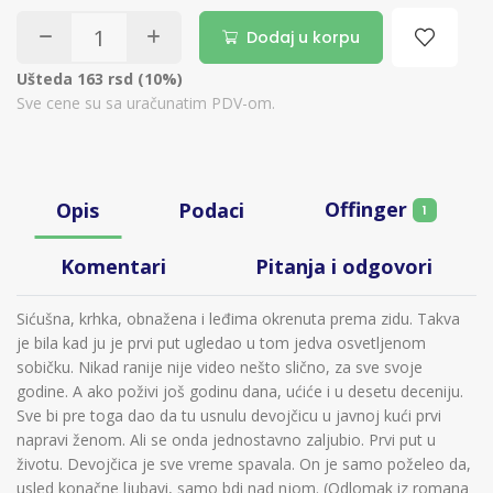
Dodaj u korpu
Ušteda 163 rsd (10%)
Sve cene su sa uračunatim PDV-om.
Offinger
Opis
Podaci
1
Komentari
Pitanja i odgovori
Sićušna, krhka, obnažena i leđima okrenuta prema zidu. Takva
je bila kad ju je prvi put ugledao u tom jedva osvetljenom
sobičku. Nikad ranije nije video nešto slično, za sve svoje
godine. A ako poživi još godinu dana, ućiće i u desetu deceniju.
Sve bi pre toga dao da tu usnulu devojčicu u javnoj kući prvi
napravi ženom. Ali se onda jednostavno zaljubio. Prvi put u
životu. Devojčica je sve vreme spavala. On je samo poželeo da,
usled konačne ljubavi, samo bdi nad njom. (Odlomak iz romana