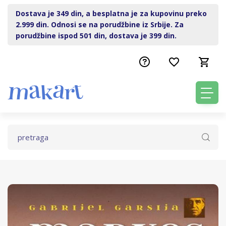
Dostava je 349 din, a besplatna je za kupovinu preko
2.999 din. Odnosi se na porudžbine iz Srbije. Za
porudžbine ispod 501 din, dostava je 399 din.