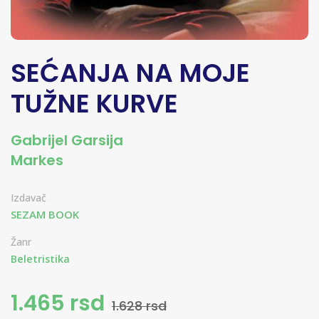
SEĆANJA NA MOJE
TUŽNE KURVE
Gabrijel Garsija
Markes
Izdavač
SEZAM BOOK
Žanr
Beletristika
1.465 rsd
1.628 rsd