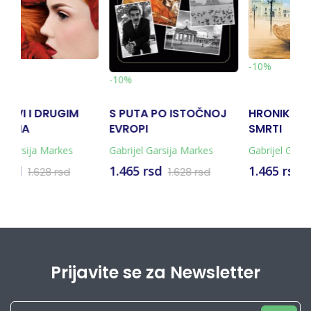
-10%
-10%
PO ISTOČNOJ
HRONIKA NAJAVLJENE
VIDIMO SE U 
SMRTI
arsija Markes
Gabrijel Garsija Markes
Gabrijel Garsija 
d
1.465 rsd
1.584 rsd
1.628 rsd
1.628 rsd
1.76
Prijavite se za Newsletter