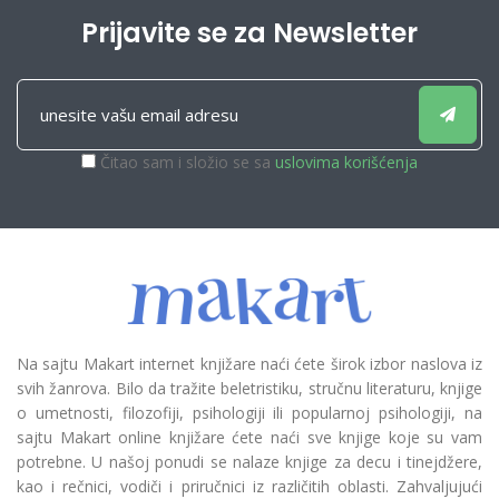
Prijavite se za Newsletter
Čitao sam i složio se sa
uslovima korišćenja
Na sajtu Makart internet knjižare naći ćete širok izbor naslova iz
svih žanrova. Bilo da tražite beletristiku, stručnu literaturu, knjige
o umetnosti, filozofiji, psihologiji ili popularnoj psihologiji, na
sajtu Makart online knjižare ćete naći sve knjige koje su vam
potrebne. U našoj ponudi se nalaze knjige za decu i tinejdžere,
kao i rečnici, vodiči i priručnici iz različitih oblasti. Zahvaljujući