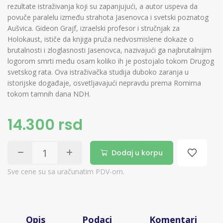
rezultate istraživanja koji su zapanjujući, a autor uspeva da
povuče paralelu između strahota Jasenovca i svetski poznatog
Aušvica. Gideon Grajf, izraelski profesor i stručnjak za
Holokaust, ističe da knjiga pruža nedvosmislene dokaze o
brutalnosti i zloglasnosti Jasenovca, nazivajući ga najbrutalnijim
logorom smrti među osam koliko ih je postojalo tokom Drugog
svetskog rata. Ova istraživačka studija duboko zaranja u
istorijske događaje, osvetljavajući nepravdu prema Romima
tokom tamnih dana NDH.
14.300 rsd
Dodaj u korpu
Sve cene su sa uračunatim PDV-om.
Opis
Podaci
Komentari