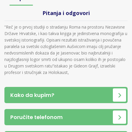
Pitanja i odgovori
”Reč je o prvoj studiji o stradanju Roma na prostoru Nezavisne
Države Hrvatske, i kao takva knjiga je jedinstvena monografija u
svetskoj istoriografiji. Opisani rezultati istraživanja i povučena
paralela sa svetski ozloglašenim Aušvicom imaju cilj pružanje
nedvosmislenih dokaza da je Jasenovac bio najbrutalniji i
najzloglasniji logor smrti od ukupno osam koliko ih je postojalo
u Drugom svetskom ratu”istakao je Gideon Grajf, izraelski
profesor i stručnjak za Holokaust,
Kako da kupim?
Poručite telefonom