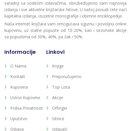
saradnji sa vodećim izdavačima, obezbeđujemo vam najnovija
izdanja i sve aktuelne knjižarske hitove. U našoj ponudi ćete naći
kapitalna izdanja, izuzetne monografije i obimne enciklopedije.
Naša internet knjižara vam omogućava sigurnu i povoljnu online
kupovinu, uz stalne popuste od 10-20%, kao i sezonske akcije
sa popustima od 30%, 40%, pa čak i 50%.
Informacije
Linkovi
O Nama
Knjige
Kontakt
Preporučujemo
Kupovina
Top-Lista
Uslovi Kupovine
Akcije
Polisa Privatnosti
Offinger
Uputstvo
Sitnice
Odjava
Izdavači