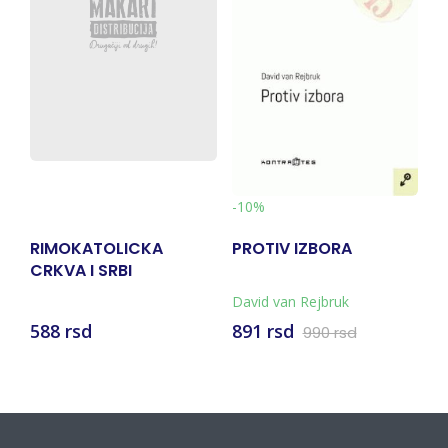
-10%
RIMOKATOLICKA
PROTIV IZBORA
I
CRKVA I SRBI
S
1
David van Rejbruk
588 rsd
891 rsd
2
990 rsd