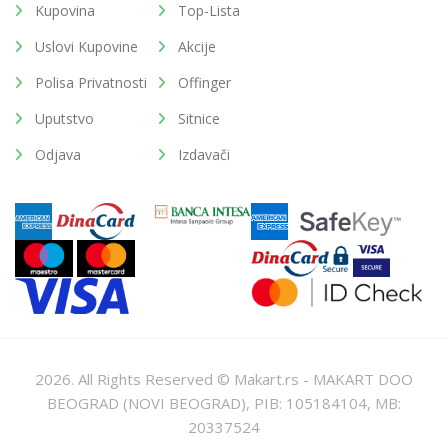
Kupovina
Top-Lista
Uslovi Kupovine
Akcije
Polisa Privatnosti
Offinger
Uputstvo
Sitnice
Odjava
Izdavači
2026. All Rights Reserved © Makart.rs - MAKART DOO
BEOGRAD (NOVI BEOGRAD), PIB: 105184104, MB:
20337524