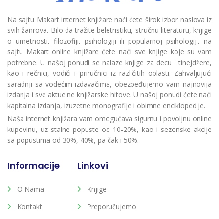
Na sajtu Makart internet knjižare naći ćete širok izbor naslova iz
svih žanrova. Bilo da tražite beletristiku, stručnu literaturu, knjige
o umetnosti, filozofiji, psihologiji ili popularnoj psihologiji, na
sajtu Makart online knjižare ćete naći sve knjige koje su vam
potrebne. U našoj ponudi se nalaze knjige za decu i tinejdžere,
kao i rečnici, vodiči i priručnici iz različitih oblasti. Zahvaljujući
saradnji sa vodećim izdavačima, obezbeđujemo vam najnovija
izdanja i sve aktuelne knjižarske hitove. U našoj ponudi ćete naći
kapitalna izdanja, izuzetne monografije i obimne enciklopedije.
Naša internet knjižara vam omogućava sigurnu i povoljnu online
kupovinu, uz stalne popuste od 10-20%, kao i sezonske akcije
sa popustima od 30%, 40%, pa čak i 50%.
Informacije
Linkovi
O Nama
Knjige
Kontakt
Preporučujemo