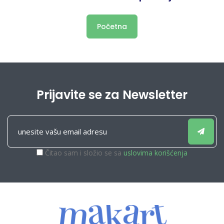
Početna
Prijavite se za Newsletter
Čitao sam i složio se sa
uslovima korišćenja