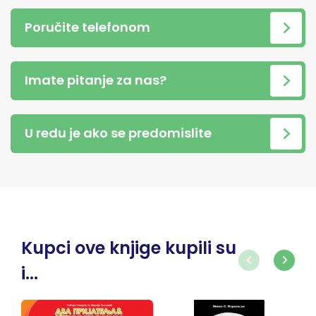
Poručite telefonom
Imate pitanje za nas?
U redu je ako se predomislite
Kupci ove knjige kupili su
i...