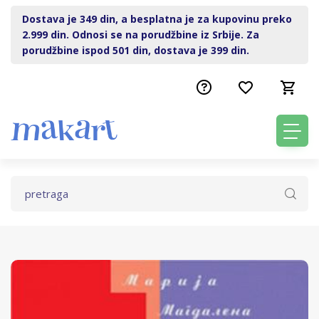
Dostava je 349 din, a besplatna je za kupovinu preko
2.999 din. Odnosi se na porudžbine iz Srbije. Za
porudžbine ispod 501 din, dostava je 399 din.