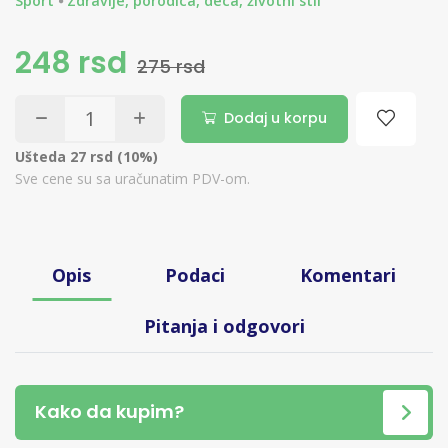
Sport
Zdravlje, porodica, deca, životni stil
248 rsd
275 rsd
Dodaj u korpu
Ušteda 27 rsd (10%)
Sve cene su sa uračunatim PDV-om.
Opis
Podaci
Komentari
Pitanja i odgovori
Kako da kupim?