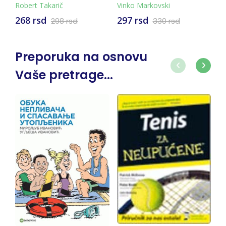
NASTAVNIKA,
Vinko Markovski
Slavica Čarapić
VASPITAČA I
297 rsd
231 rsd
330 rsd
257 rsd
STRUČNOG SARADNIKA
Preporuka na osnovu
Vaše pretrage...
-10%