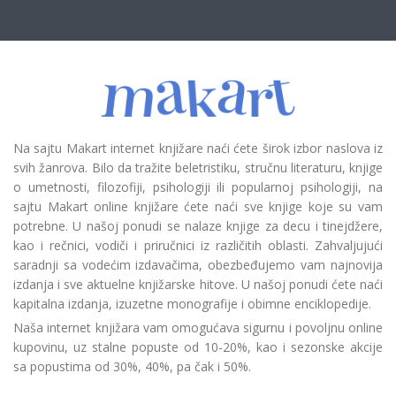
Na sajtu Makart internet knjižare naći ćete širok izbor naslova iz
svih žanrova. Bilo da tražite beletristiku, stručnu literaturu, knjige
o umetnosti, filozofiji, psihologiji ili popularnoj psihologiji, na
sajtu Makart online knjižare ćete naći sve knjige koje su vam
potrebne. U našoj ponudi se nalaze knjige za decu i tinejdžere,
kao i rečnici, vodiči i priručnici iz različitih oblasti. Zahvaljujući
saradnji sa vodećim izdavačima, obezbeđujemo vam najnovija
izdanja i sve aktuelne knjižarske hitove. U našoj ponudi ćete naći
kapitalna izdanja, izuzetne monografije i obimne enciklopedije.
Naša internet knjižara vam omogućava sigurnu i povoljnu online
kupovinu, uz stalne popuste od 10-20%, kao i sezonske akcije
sa popustima od 30%, 40%, pa čak i 50%.