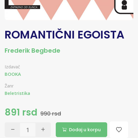
ROMANTIČNI EGOISTA
Frederik Begbede
Izdavač
BOOKA
Žanr
Beletristika
891 rsd
990 rsd
Dodaj u korpu