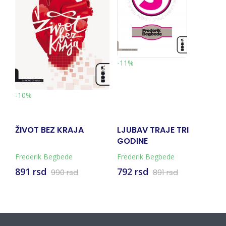
-11%
-10%
-
ŽIVOT BEZ KRAJA
LJUBAV TRAJE TRI
B
GODINE
Frederik Begbede
Frederik Begbede
Fr
891 rsd
792 rsd
8
990 rsd
891 rsd