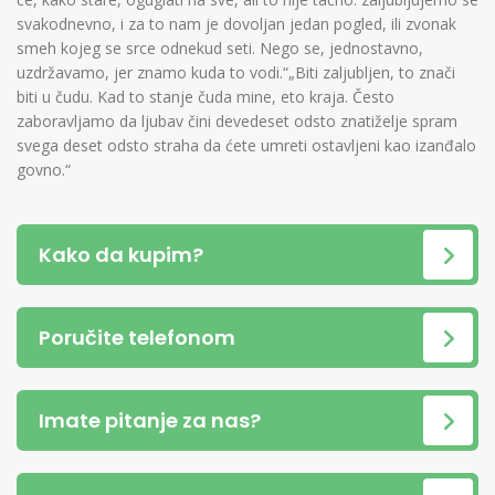
svakodnevno, i za to nam je dovoljan jedan pogled, ili zvonak
smeh kojeg se srce odnekud seti. Nego se, jednostavno,
uzdržavamo, jer znamo kuda to vodi.“„Biti zaljubljen, to znači
biti u čudu. Kad to stanje čuda mine, eto kraja. Često
zaboravljamo da ljubav čini devedeset odsto znatiželje spram
svega deset odsto straha da ćete umreti ostavljeni kao izanđalo
govno.“
Kako da kupim?
Poručite telefonom
Imate pitanje za nas?