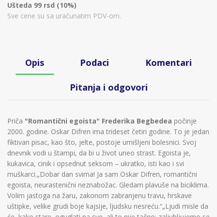
Ušteda 99 rsd (10%)
Sve cene su sa uračunatim PDV-om.
Opis
Podaci
Komentari
Pitanja i odgovori
Priča
"Romantični egoista"
Frederika Begbedea
počinje
2000. godine. Oskar Difren ima trideset četiri godine. To je jedan
fiktivan pisac, kao što, jelte, postoje umišljeni bolesnici. Svoj
dnevnik vodi u štampi, da bi u život uneo strast. Egoista je,
kukavica, cinik i opsednut seksom – ukratko, isti kao i svi
muškarci.„Dobar dan svima! Ja sam Oskar Difren, romantični
egoista, neurastenični neznabožac. Gledam plavuše na biciklima.
Volim jastoga na žaru, zakonom zabranjenu travu, hrskave
uštipke, velike grudi boje kajsije, ljudsku nesreću.“„Ljudi misle da
će, kako stare, oguglati na sve, ali to nije tačno: zaljubljujemo se