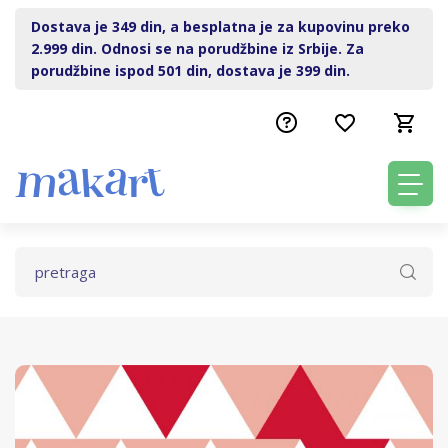
Dostava je 349 din, a besplatna je za kupovinu preko
2.999 din. Odnosi se na porudžbine iz Srbije. Za
porudžbine ispod 501 din, dostava je 399 din.