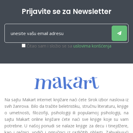
Prijavite se za Newsletter
Čitao sam i složio se sa
uslovima korišćenja
Na sajtu Makart internet knjižare naći ćete širok izbor naslova iz
svih žanrova. Bilo da tražite beletristiku, stručnu literaturu, knjige
o umetnosti, filozofiji, psihologiji ili popularnoj psihologiji, na
sajtu Makart online knjižare ćete naći sve knjige koje su vam
potrebne. U našoj ponudi se nalaze knjige za decu i tinejdžere,
kao i rečnici, vodiči i priručnici iz različitih oblasti. Zahvaljujući