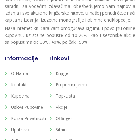
saradnji sa vodećim izdavačima, obezbeđujemo vam najnovija
izdanja i sve aktuelne knjižarske hitove. U našoj ponudi ćete naći
kapitalna izdanja, izuzetne monografije i obimne enciklopedije.
Naša internet knjižara vam omogućava sigurnu i povoljnu online
kupovinu, uz stalne popuste od 10-20%, kao i sezonske akcije
sa popustima od 30%, 40%, pa čak i 50%.
Informacije
Linkovi
O Nama
Knjige
Kontakt
Preporučujemo
Kupovina
Top-Lista
Uslovi Kupovine
Akcije
Polisa Privatnosti
Offinger
Uputstvo
Sitnice