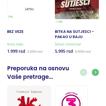
-9%
-
-14%
BEZ VEZE
BITKA NA SUTJESCI -
V
PAKAO U RAJU
N
(KNJIGA + KARTA)
Boris Vuku
Šimun Cimerman
Mi
1.999 rsd
5.995 rsd
1
2.200 rsd
6.996 rsd
Preporuka na osnovu
Vaše pretrage...