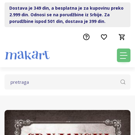
Dostava je 349 din, a besplatna je za kupovinu preko
2.999 din. Odnosi se na porudžbine iz Srbije. Za
porudžbine ispod 501 din, dostava je 399 din.