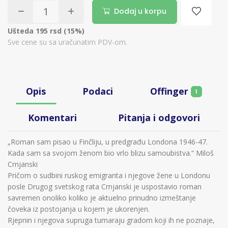
Dodaj u korpu
Ušteda 195 rsd (15%)
Sve cene su sa uračunatim PDV-om.
Offinger
Opis
Podaci
1
Komentari
Pitanja i odgovori
„Roman sam pisao u Finčliju, u predgrađu Londona 1946-47.
Kada sam sa svojom ženom bio vrlo blizu samoubistva.“ Miloš
Crnjanski
Pričom o sudbini ruskog emigranta i njegove žene u Londonu
posle Drugog svetskog rata Crnjanski je uspostavio roman
savremen onoliko koliko je aktuelno prinudno izmeštanje
čoveka iz postojanja u kojem je ukorenjen.
Rjepnin i njegova supruga tumaraju gradom koji ih ne poznaje,