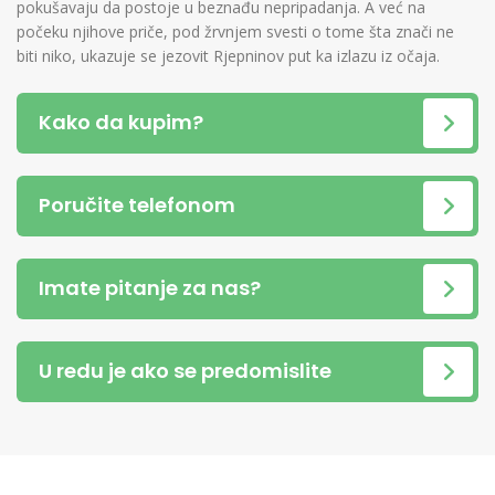
pokušavaju da postoje u beznađu nepripadanja. A već na
počeku njihove priče, pod žrvnjem svesti o tome šta znači ne
biti niko, ukazuje se jezovit Rjepninov put ka izlazu iz očaja.
Kako da kupim?
Poručite telefonom
Imate pitanje za nas?
U redu je ako se predomislite