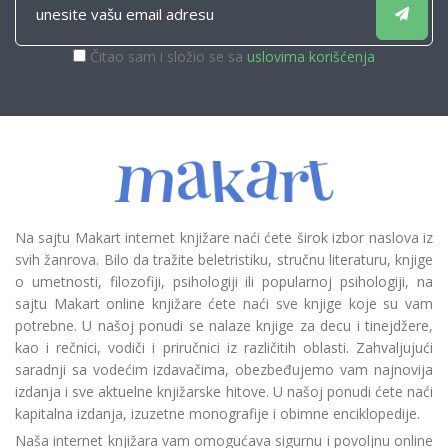
Čitao sam i složio se sa
uslovima korišćenja
Na sajtu Makart internet knjižare naći ćete širok izbor naslova iz
svih žanrova. Bilo da tražite beletristiku, stručnu literaturu, knjige
o umetnosti, filozofiji, psihologiji ili popularnoj psihologiji, na
sajtu Makart online knjižare ćete naći sve knjige koje su vam
potrebne. U našoj ponudi se nalaze knjige za decu i tinejdžere,
kao i rečnici, vodiči i priručnici iz različitih oblasti. Zahvaljujući
saradnji sa vodećim izdavačima, obezbeđujemo vam najnovija
izdanja i sve aktuelne knjižarske hitove. U našoj ponudi ćete naći
kapitalna izdanja, izuzetne monografije i obimne enciklopedije.
Naša internet knjižara vam omogućava sigurnu i povoljnu online