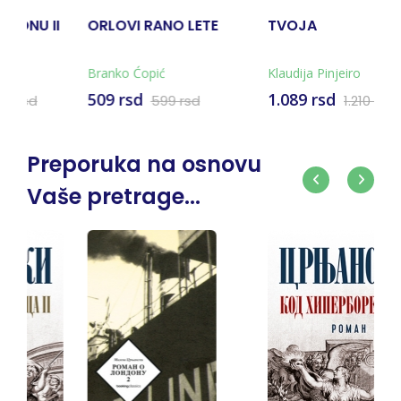
NO LETE
TVOJA
ČAROBNI BREG -
KNJIGA DRUGA
Klaudija Pinjeiro
Tomas Man
1.089 rsd
1.349 rsd
9 rsd
1.210 rsd
1.499 
Preporuka na osnovu
Vaše pretrage...