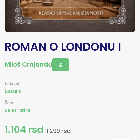
ROMAN O LONDONU I
Miloš Crnjanski
Izdavač
Laguna
Žanr
Beletristika
1.104 rsd
1.299 rsd