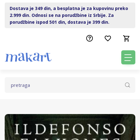
Dostava je 349 din, a besplatna je za kupovinu preko
2.999 din. Odnosi se na porudžbine iz Srbije. Za
porudžbine ispod 501 din, dostava je 399 din.