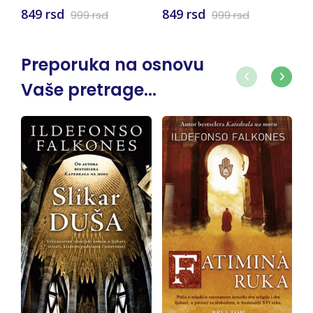
849 rsd
849 rsd
999 rsd
999 rsd
Preporuka na osnovu
Vaše pretrage...