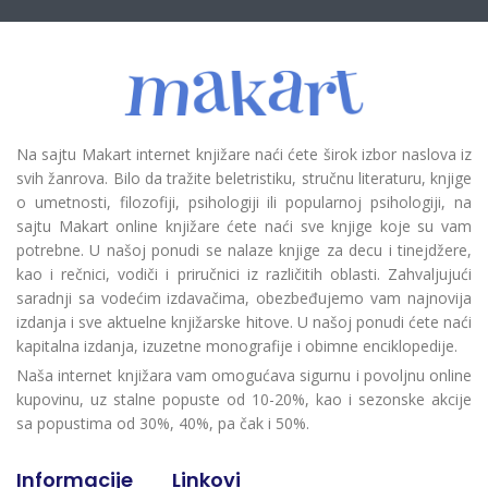
Na sajtu Makart internet knjižare naći ćete širok izbor naslova iz
svih žanrova. Bilo da tražite beletristiku, stručnu literaturu, knjige
o umetnosti, filozofiji, psihologiji ili popularnoj psihologiji, na
sajtu Makart online knjižare ćete naći sve knjige koje su vam
potrebne. U našoj ponudi se nalaze knjige za decu i tinejdžere,
kao i rečnici, vodiči i priručnici iz različitih oblasti. Zahvaljujući
saradnji sa vodećim izdavačima, obezbeđujemo vam najnovija
izdanja i sve aktuelne knjižarske hitove. U našoj ponudi ćete naći
kapitalna izdanja, izuzetne monografije i obimne enciklopedije.
Naša internet knjižara vam omogućava sigurnu i povoljnu online
kupovinu, uz stalne popuste od 10-20%, kao i sezonske akcije
sa popustima od 30%, 40%, pa čak i 50%.
Informacije
Linkovi