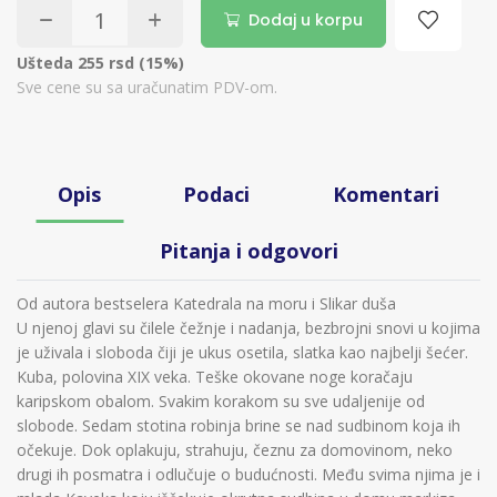
Dodaj u korpu
Ušteda 255 rsd (15%)
Sve cene su sa uračunatim PDV-om.
Opis
Podaci
Komentari
Pitanja i odgovori
Od autora bestselera Katedrala na moru i Slikar duša
U njenoj glavi su čilele čežnje i nadanja, bezbrojni snovi u kojima
je uživala i sloboda čiji je ukus osetila, slatka kao najbelji šećer.
Kuba, polovina XIX veka. Teške okovane noge koračaju
karipskom obalom. Svakim korakom su sve udaljenije od
slobode. Sedam stotina robinja brine se nad sudbinom koja ih
očekuje. Dok oplakuju, strahuju, čeznu za domovinom, neko
drugi ih posmatra i odlučuje o budućnosti. Među svima njima je i