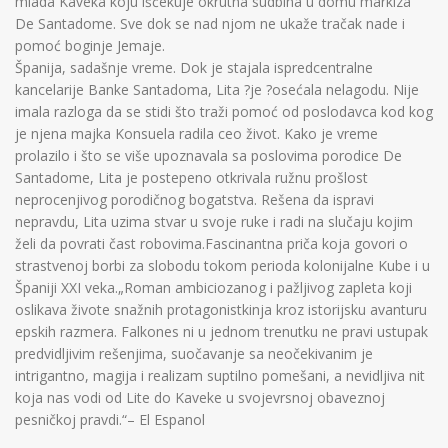
mlada Kaveka koju iščekuje okrutna sudbina u domu markiza
De Santadome. Sve dok se nad njom ne ukaže tračak nade i
pomoć boginje Jemaje.
Španija, sadašnje vreme. Dok je stajala ispredcentralne
kancelarije Banke Santadoma, Lita ?je ?osećala nelagodu. Nije
imala razloga da se stidi što traži pomoć od poslodavca kod kog
je njena majka Konsuela radila ceo život. Kako je vreme
prolazilo i što se više upoznavala sa poslovima porodice De
Santadome, Lita je postepeno otkrivala ružnu prošlost
neprocenjivog porodičnog bogatstva. Rešena da ispravi
nepravdu, Lita uzima stvar u svoje ruke i radi na slučaju kojim
želi da povrati čast robovima.Fascinantna priča koja govori o
strastvenoj borbi za slobodu tokom perioda kolonijalne Kube i u
Španiji XXI veka.„Roman ambiciozanog i pažljivog zapleta koji
oslikava živote snažnih protagonistkinja kroz istorijsku avanturu
epskih razmera. Falkones ni u jednom trenutku ne pravi ustupak
predvidljivim rešenjima, suočavanje sa neočekivanim je
intrigantno, magija i realizam suptilno pomešani, a nevidljiva nit
koja nas vodi od Lite do Kaveke u svojevrsnoj obaveznoj
pesničkoj pravdi.“– El Espanol