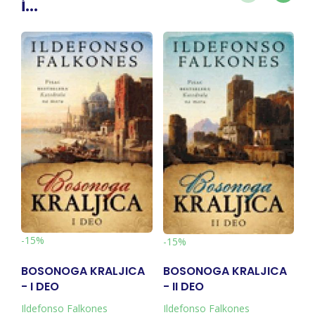
i...
R
-15%
-15%
BOSONOGA KRALJICA
BOSONOGA KRALJICA
P
- I DEO
- II DEO
Ildefonso Falkones
Ildefonso Falkones
Da