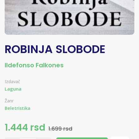
ROBINJA SLOBODE
Ildefonso Falkones
Izdavač
Laguna
Žanr
Beletristika
1.444 rsd
1.699 rsd