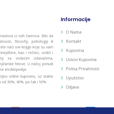
Informacije
O Nama
 naslova iz svih žanrova. Bilo da
Kontakt
osti, filozofiji, psihologiji ili
 ćete naći sve knjige koje su vam
Kupovina
ejdžere, kao i rečnici, vodiči i
radnji sa vodećim izdavačima,
Uslovi Kupovine
jižarske hitove. U našoj ponudi
Polisa Privatnosti
ne enciklopedije.
ljnu online kupovinu, uz stalne
Uputstvo
a od 30%, 40%, pa čak i 50%.
Odjava