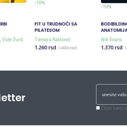
-10%
-10%
RBI
FIT U TRUDNOĆI SA
BODIBILDIN
PILATESOM
ANATOMIJ
,
Vule Žurić
Tamara Ratković
Nik Evans
1.260 rsd
1.370 rsd
1.400 rsd
1
letter
Čitao sam i 