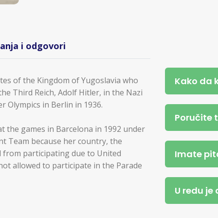
tanja i odgovori
Kako da 
etes of the Kingdom of Yugoslavia who
the Third Reich, Adolf Hitler, in the Nazi
 Olympics in Berlin in 1936.
Poručite 
t the games in Barcelona in 1992 under
nt Team because her country, the
Imate pit
 from participating due to United
t allowed to participate in the Parade
U redu je