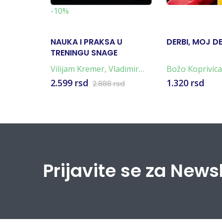
-10%
NAUKA I PRAKSA U
DERBI, MOJ DE
TRENINGU SNAGE
Vilijam Kremer
,
Vladimir
Božo Koprivica
Zaciorski
2.599 rsd
1.320 rsd
2.888 rsd
Prijavite se za News