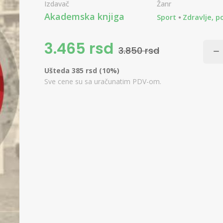
Izdavač
Žanr
Akademska knjiga
Sport
Zdravlje, po
3.465 rsd
3.850 rsd
Ušteda 385 rsd (10%)
Sve cene su sa uračunatim PDV-om.