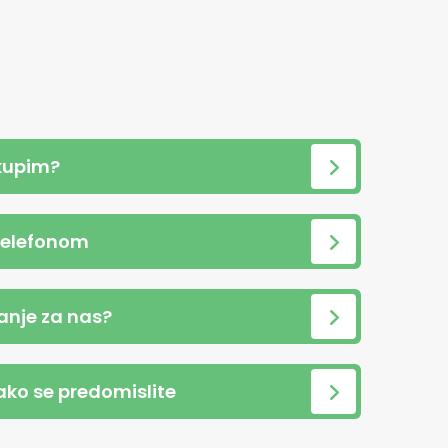
kupim?
telefonom
anje za nas?
 ako se predomislite