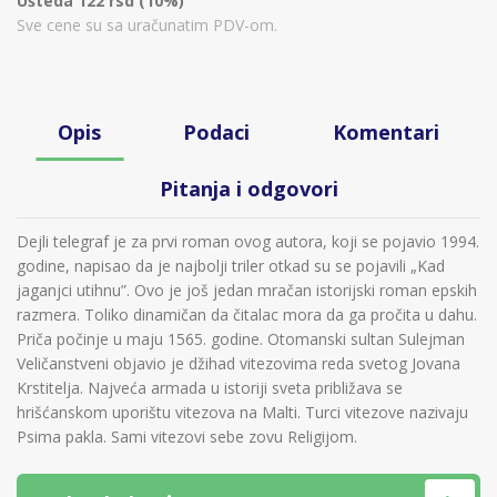
Ušteda 122 rsd (10%)
Sve cene su sa uračunatim PDV-om.
Opis
Podaci
Komentari
Pitanja i odgovori
Dejli telegraf je za prvi roman ovog autora, koji se pojavio 1994.
godine, napisao da je najbolji triler otkad su se pojavili „Kad
jaganjci utihnu”. Ovo je još jedan mračan istorijski roman epskih
razmera. Toliko dinamičan da čitalac mora da ga pročita u dahu.
Priča počinje u maju 1565. godine. Otomanski sultan Sulejman
Veličanstveni objavio je džihad vitezovima reda svetog Jovana
Krstitelja. Najveća armada u istoriji sveta približava se
hrišćanskom uporištu vitezova na Malti. Turci vitezove nazivaju
Psima pakla. Sami vitezovi sebe zovu Religijom.