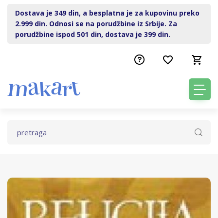
Dostava je 349 din, a besplatna je za kupovinu preko
2.999 din. Odnosi se na porudžbine iz Srbije. Za
porudžbine ispod 501 din, dostava je 399 din.