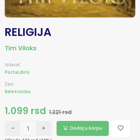
RELIGIJA
Tim Viloks
Izdavač
PortaLibris
Žanr
Beletristika
1.099 rsd
1.221 rsd
Dodaj u korpu