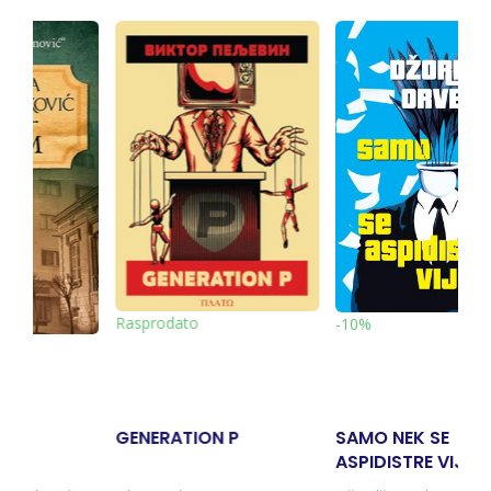
-10%
-10%
ON P
SAMO NEK SE
POKLONJENO LI
ASPIDISTRE VIJORE