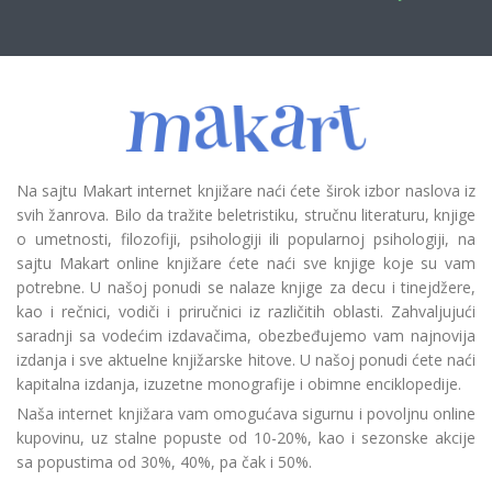
Na sajtu Makart internet knjižare naći ćete širok izbor naslova iz
svih žanrova. Bilo da tražite beletristiku, stručnu literaturu, knjige
o umetnosti, filozofiji, psihologiji ili popularnoj psihologiji, na
sajtu Makart online knjižare ćete naći sve knjige koje su vam
potrebne. U našoj ponudi se nalaze knjige za decu i tinejdžere,
kao i rečnici, vodiči i priručnici iz različitih oblasti. Zahvaljujući
saradnji sa vodećim izdavačima, obezbeđujemo vam najnovija
izdanja i sve aktuelne knjižarske hitove. U našoj ponudi ćete naći
kapitalna izdanja, izuzetne monografije i obimne enciklopedije.
Naša internet knjižara vam omogućava sigurnu i povoljnu online
kupovinu, uz stalne popuste od 10-20%, kao i sezonske akcije
sa popustima od 30%, 40%, pa čak i 50%.