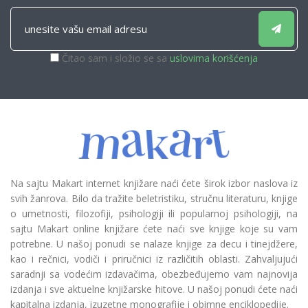
Čitao sam i složio se sa
uslovima korišćenja
Na sajtu Makart internet knjižare naći ćete širok izbor naslova iz
svih žanrova. Bilo da tražite beletristiku, stručnu literaturu, knjige
o umetnosti, filozofiji, psihologiji ili popularnoj psihologiji, na
sajtu Makart online knjižare ćete naći sve knjige koje su vam
potrebne. U našoj ponudi se nalaze knjige za decu i tinejdžere,
kao i rečnici, vodiči i priručnici iz različitih oblasti. Zahvaljujući
saradnji sa vodećim izdavačima, obezbeđujemo vam najnovija
izdanja i sve aktuelne knjižarske hitove. U našoj ponudi ćete naći
kapitalna izdanja, izuzetne monografije i obimne enciklopedije.