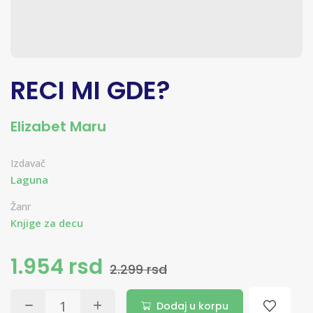
RECI MI GDE?
Elizabet Maru
Izdavač
Laguna
Žanr
Knjige za decu
1.954 rsd
2.299 rsd
Dodaj u korpu