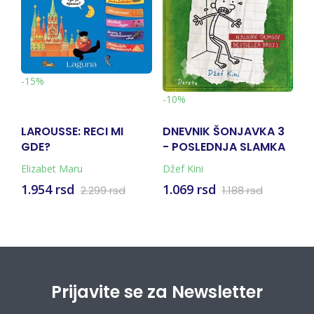
-
-15%
-10%
LAROUSSE: RECI MI
DNEVNIK ŠONJAVKA 3
I
GDE?
- POSLEDNJA SLAMKA
Elizabet Maru
Džef Kini
Ši
1.954 rsd
1.069 rsd
8
2.299 rsd
1.188 rsd
Prijavite se za Newsletter