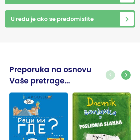
U redu je ako se predomislite
Preporuka na osnovu
Vaše pretrage...