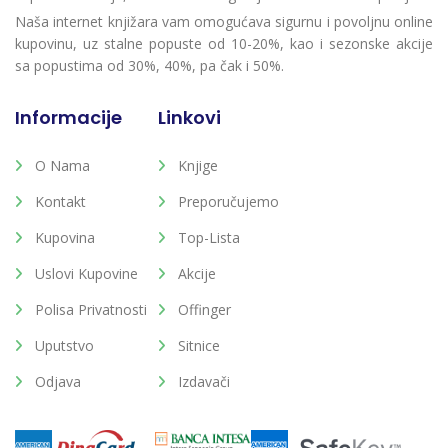
Naša internet knjižara vam omogućava sigurnu i povoljnu online
kupovinu, uz stalne popuste od 10-20%, kao i sezonske akcije
sa popustima od 30%, 40%, pa čak i 50%.
Informacije
Linkovi
O Nama
Knjige
Kontakt
Preporučujemo
Kupovina
Top-Lista
Uslovi Kupovine
Akcije
Polisa Privatnosti
Offinger
Uputstvo
Sitnice
Odjava
Izdavači