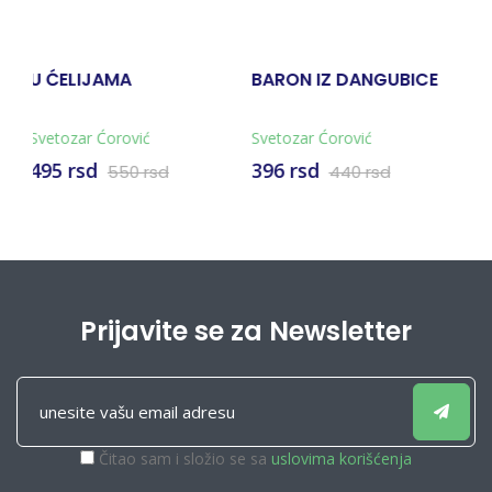
BARON IZ DANGUBICE
JARANI
Svetozar Ćorović
Svetozar Ćorović
396 rsd
574 rsd
440 rsd
638 rsd
Prijavite se za Newsletter
Čitao sam i složio se sa
uslovima korišćenja