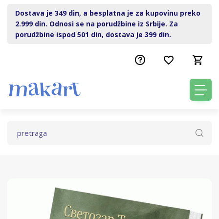
Dostava je 349 din, a besplatna je za kupovinu preko
2.999 din. Odnosi se na porudžbine iz Srbije. Za
porudžbine ispod 501 din, dostava je 399 din.