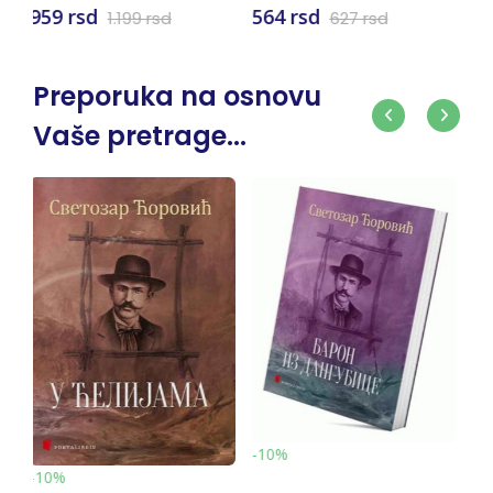
564 rsd
376 rsd
627 rsd
418 rsd
Preporuka na osnovu
Vaše pretrage...
-10%
-10%