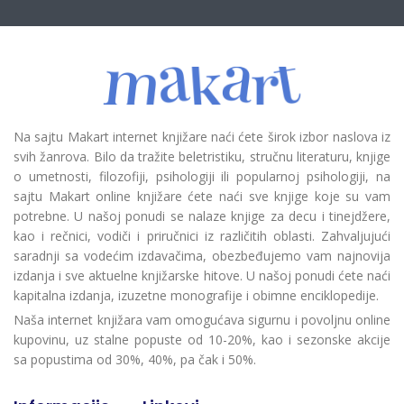
Na sajtu Makart internet knjižare naći ćete širok izbor naslova iz
svih žanrova. Bilo da tražite beletristiku, stručnu literaturu, knjige
o umetnosti, filozofiji, psihologiji ili popularnoj psihologiji, na
sajtu Makart online knjižare ćete naći sve knjige koje su vam
potrebne. U našoj ponudi se nalaze knjige za decu i tinejdžere,
kao i rečnici, vodiči i priručnici iz različitih oblasti. Zahvaljujući
saradnji sa vodećim izdavačima, obezbeđujemo vam najnovija
izdanja i sve aktuelne knjižarske hitove. U našoj ponudi ćete naći
kapitalna izdanja, izuzetne monografije i obimne enciklopedije.
Naša internet knjižara vam omogućava sigurnu i povoljnu online
kupovinu, uz stalne popuste od 10-20%, kao i sezonske akcije
sa popustima od 30%, 40%, pa čak i 50%.