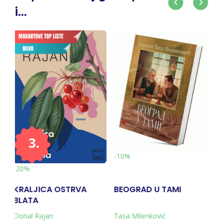
i...
-10%
-10%
BEOGRAD U TAMI
BRĐANI
Tasa Milenković
Svetozar Ćorović