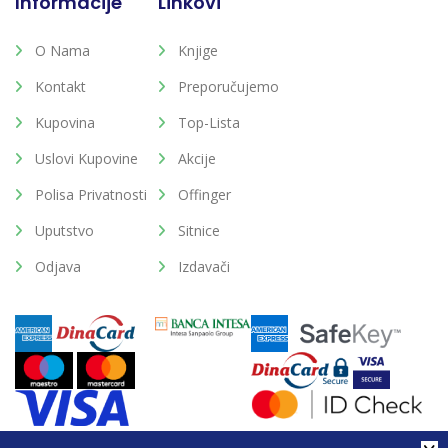
Informacije
Linkovi
O Nama
Knjige
Kontakt
Preporučujemo
Kupovina
Top-Lista
Uslovi Kupovine
Akcije
Polisa Privatnosti
Offinger
Uputstvo
Sitnice
Odjava
Izdavači