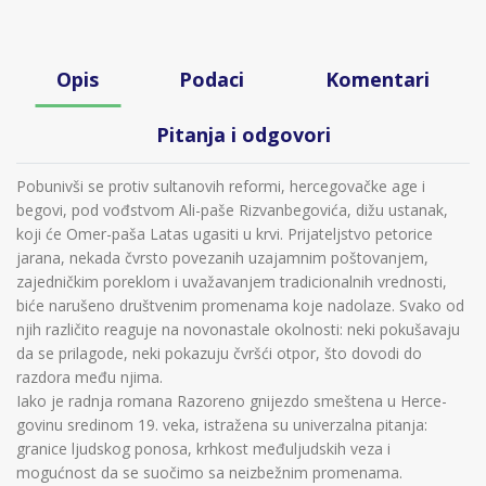
Opis
Podaci
Komentari
Pitanja i odgovori
Pobunivši se protiv sultanovih reformi, hercegovačke age i
begovi, pod vođstvom Ali-paše Rizvanbegovića, dižu ustanak,
koji će Omer-paša Latas ugasiti u krvi. Prijateljstvo petorice
jarana, nekada čvrsto povezanih uzajamnim poštovanjem,
zajedničkim poreklom i uvažavanjem tradicionalnih vrednosti,
biće narušeno društvenim promenama koje nadolaze. Svako od
njih različito reaguje na novonastale okolnosti: neki pokušavaju
da se prilagode, neki pokazuju čvršći otpor, što dovodi do
razdora među njima.
Iako je radnja romana Razoreno gnijezdo smeštena u Herce­
govinu sredinom 19. veka, istražena su univerzalna pitanja:
granice ljudskog ponosa, krhkost međuljudskih veza i
mogućnost da se suočimo sa neizbežnim promenama.