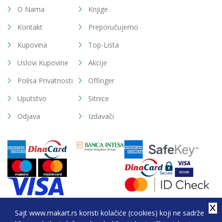
O Nama
Knjige
Kontakt
Preporučujemo
Kupovina
Top-Lista
Uslovi Kupovine
Akcije
Polisa Privatnosti
Offinger
Uputstvo
Sitnice
Odjava
Izdavači
Sajt www.makart.rs koristi kolačiće (cookies) koji ne sadrže