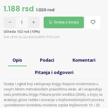
1.188 rsd
1.320 rsd
Dodaj u korpu
Ušteda 132 rsd (10%)
Sve cene su sa uračunatim PDV-om.
Opis
Podaci
Komentari
Pitanja i odgovori
Studije i ogledi koji sačinjavaju knjigu Rasponi modernizma u
svojim bitnim metodološkim polazištima slede, ali i unapređuju
našu prethodnu knjigu Pobuna protiv središta (2006), u kojoj se
analizuju govor razlike i inovacije u književnoistorijskom procesu
i poredbenom kontekstu moderne srpske književnosti 19. i 20.