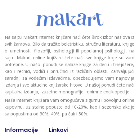
Na sajtu Makart internet knjižare naći ćete širok izbor naslova iz
svih žanrova. Bilo da tražite beletristiku, stručnu literaturu, knjige
o umetnosti, filozofiji, psihologiji ili popularnoj psihologiji, na
sajtu Makart online knjižare ćete naći sve knjige koje su vam
potrebne. U našoj ponudi se nalaze knjige za decu i tinejdžere,
kao i rečnici, vodiči i priručnici iz različitih oblasti. Zahvaljujući
saradnji sa vodećim izdavačima, obezbeđujemo vam najnovija
izdanja i sve aktuelne knjižarske hitove. U našoj ponudi ćete naći
kapitalna izdanja, izuzetne monografije i obimne enciklopedije.
Naša internet knjižara vam omogućava sigurnu i povoljnu online
kupovinu, uz stalne popuste od 10-20%, kao i sezonske akcije
sa popustima od 30%, 40%, pa čak i 50%.
Informacije
Linkovi