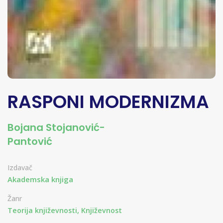
RASPONI MODERNIZMA
Bojana Stojanović-
Pantović
Izdavač
Akademska knjiga
Žanr
Teorija književnosti, Književnost