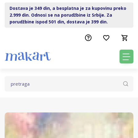
Dostava je 349 din, a besplatna je za kupovinu preko
2.999 din. Odnosi se na porudžbine iz Srbije. Za
porudžbine ispod 501 din, dostava je 399 din.