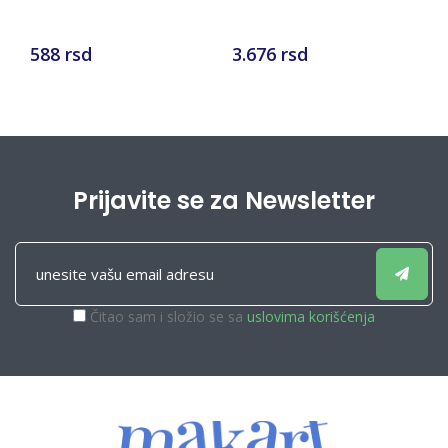
Lj
588 rsd
3.676 rsd
4
Prijavite se za Newsletter
Čitao sam i složio se sa
uslovima korišćenja