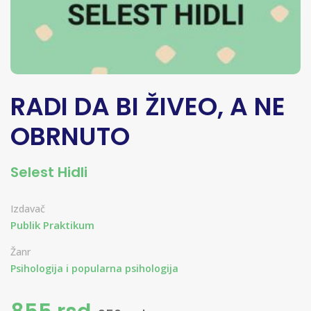
RADI DA BI ŽIVEO, A NE
OBRNUTO
Selest Hidli
Izdavač
Publik Praktikum
Žanr
Psihologija i popularna psihologija