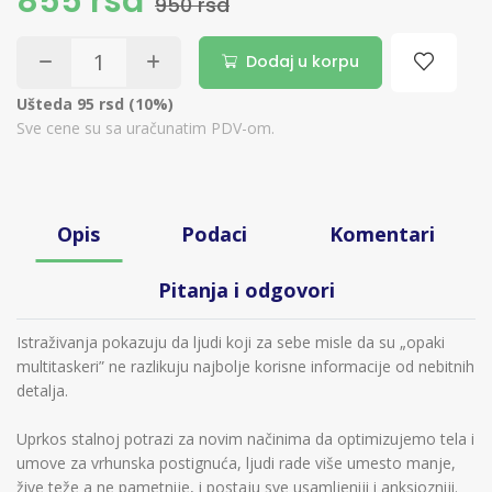
855 rsd
950 rsd
Dodaj u korpu
Ušteda 95 rsd (10%)
Sve cene su sa uračunatim PDV-om.
Opis
Podaci
Komentari
Pitanja i odgovori
Istraživanja pokazuju da ljudi koji za sebe misle da su „opaki
multitaskeri” ne razlikuju najbolje korisne informacije od nebitnih
detalja.
Uprkos stalnoj potrazi za novim načinima da optimizujemo tela i
umove za vrhunska postignuća, ljudi rade više umesto manje,
žive teže a ne pametnije, i postaju sve usamljeniji i anksiozniji.