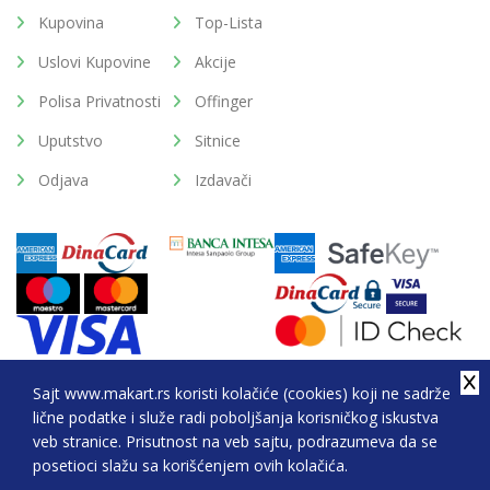
Kupovina
Top-Lista
Uslovi Kupovine
Akcije
Polisa Privatnosti
Offinger
Uputstvo
Sitnice
Odjava
Izdavači
Sajt www.makart.rs koristi kolačiće (cookies) koji ne sadrže
lične podatke i služe radi poboljšanja korisničkog iskustva
2026. All Rights Reserved © Makart.rs - MAKART DOO
veb stranice. Prisutnost na veb sajtu, podrazumeva da se
BEOGRAD (NOVI BEOGRAD), PIB: 105184104, MB:
posetioci slažu sa korišćenjem ovih kolačića.
20337524