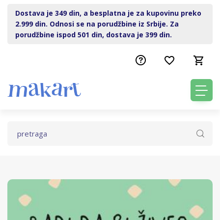
Dostava je 349 din, a besplatna je za kupovinu preko
2.999 din. Odnosi se na porudžbine iz Srbije. Za
porudžbine ispod 501 din, dostava je 399 din.