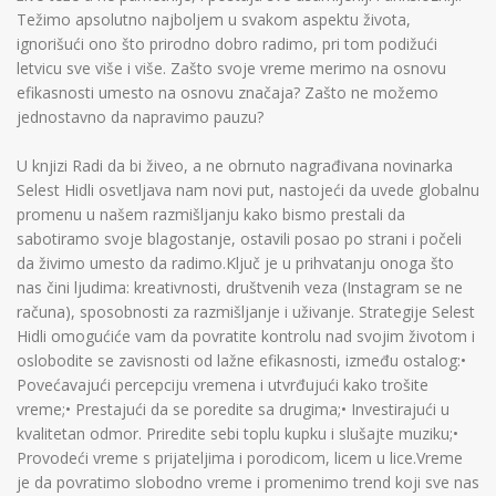
Težimo apsolutno najboljem u svakom aspektu života,
ignorišući ono što prirodno dobro radimo, pri tom podižući
letvicu sve više i više. Zašto svoje vreme merimo na osnovu
efikasnosti umesto na osnovu značaja? Zašto ne možemo
jednostavno da napravimo pauzu?
U knjizi Radi da bi živeo, a ne obrnuto nagrađivana novinarka
Selest Hidli osvetljava nam novi put, nastojeći da uvede globalnu
promenu u našem razmišljanju kako bismo prestali da
sabotiramo svoje blagostanje, ostavili posao po strani i počeli
da živimo umesto da radimo.Ključ je u prihvatanju onoga što
nas čini ljudima: kreativnosti, društvenih veza (Instagram se ne
računa), sposobnosti za razmišljanje i uživanje. Strategije Selest
Hidli omogućiće vam da povratite kontrolu nad svojim životom i
oslobodite se zavisnosti od lažne efikasnosti, između ostalog:•
Povećavajući percepciju vremena i utvrđujući kako trošite
vreme;• Prestajući da se poredite sa drugima;• Investirajući u
kvalitetan odmor. Priredite sebi toplu kupku i slušajte muziku;•
Provodeći vreme s prijateljima i porodicom, licem u lice.Vreme
je da povratimo slobodno vreme i promenimo trend koji sve nas