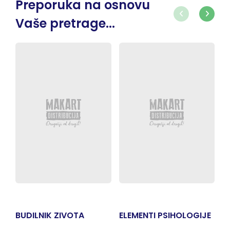
Preporuka na osnovu
Vaše pretrage...
BUDILNIK ZIVOTA
ELEMENTI PSIHOLOGIJE
E
S