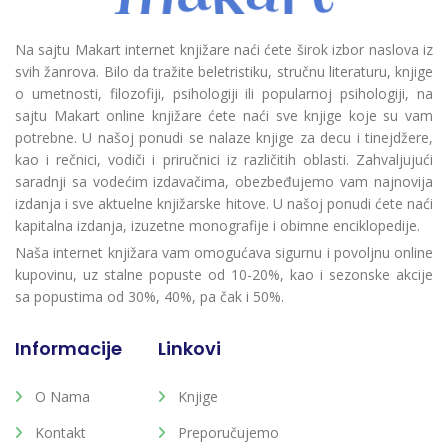
Na sajtu Makart internet knjižare naći ćete širok izbor naslova iz
svih žanrova. Bilo da tražite beletristiku, stručnu literaturu, knjige
o umetnosti, filozofiji, psihologiji ili popularnoj psihologiji, na
sajtu Makart online knjižare ćete naći sve knjige koje su vam
potrebne. U našoj ponudi se nalaze knjige za decu i tinejdžere,
kao i rečnici, vodiči i priručnici iz različitih oblasti. Zahvaljujući
saradnji sa vodećim izdavačima, obezbeđujemo vam najnovija
izdanja i sve aktuelne knjižarske hitove. U našoj ponudi ćete naći
kapitalna izdanja, izuzetne monografije i obimne enciklopedije.
Naša internet knjižara vam omogućava sigurnu i povoljnu online
kupovinu, uz stalne popuste od 10-20%, kao i sezonske akcije
sa popustima od 30%, 40%, pa čak i 50%.
Informacije
Linkovi
O Nama
Knjige
Kontakt
Preporučujemo