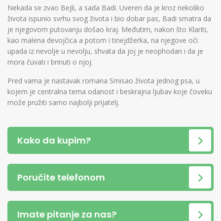
Nekada se zvao Bejli, a sada Badi. Uveren da je kroz nekoliko
života ispunio svrhu svog života i bio dobar pas, Badi smatra da
je njegovom putovanju došao kraj. Međutim, nakon što Klariti,
kao malena devojčica a potom i tinejdžerka, na njegove oči
upada iz nevolje u nevolju, shvata da joj je neophodan i da je
mora čuvati i brinuti o njoj.
Pred vama je nastavak romana Smisao života jednog psa, u
kojem je centralna tema odanost i beskrajna ljubav koje čoveku
može pružiti samo najbolji prijatelj.
Kako da kupim?
Poručite telefonom
Imate pitanje za nas?