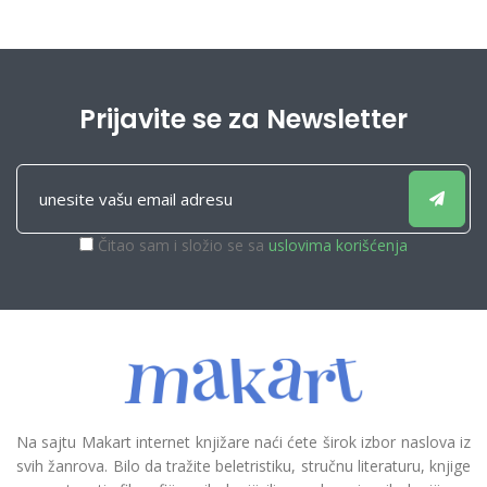
Prijavite se za Newsletter
Čitao sam i složio se sa
uslovima korišćenja
Na sajtu Makart internet knjižare naći ćete širok izbor naslova iz
svih žanrova. Bilo da tražite beletristiku, stručnu literaturu, knjige