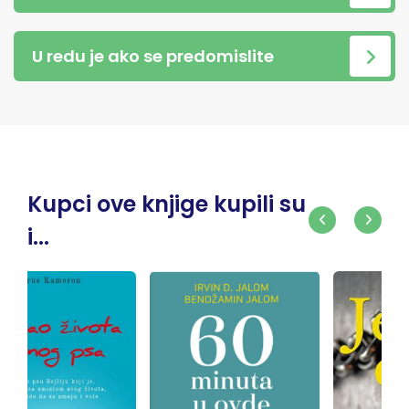
U redu je ako se predomislite
Kupci ove knjige kupili su
i...