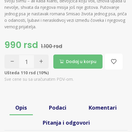
svoju svrhu – ali kada Klariti, devojčica koju voli, iznova upada u
nevolje, shvata da njegova misija još nije gotova. Putovanje
jednog psa je nastavak romana Smisao života jednog psa, priča
o odanosti, ljubavi i neraskidivoj vezi između čoveka i njegovog
vernog prijatelja.
990 rsd
1.100 rsd
Dodaj u korpu
Ušteda 110 rsd (10%)
Sve cene su sa uračunatim PDV-om.
Opis
Podaci
Komentari
Pitanja i odgovori