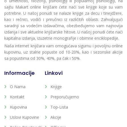
o umetnosti, filozofiji, psihologiji ili popularnoj psihologiji, na
sajtu Makart online knjižare ćete naći sve knjige koje su vam
potrebne. U našoj ponudi se nalaze knjige za decu i tinejdžere,
kao i rečnici, vodiči i priručnici iz različitih oblasti. Zahvaljujući
saradnji sa vodećim izdavačima, obezbeđujemo vam najnovija
izdanja i sve aktuelne knjižarske hitove. U našoj ponudi ćete naći
kapitalna izdanja, izuzetne monografije i obimne enciklopedije.
Naša internet knjižara vam omogućava sigurnu i povoljnu online
kupovinu, uz stalne popuste od 10-20%, kao i sezonske akcije
sa popustima od 30%, 40%, pa čak i 50%.
Informacije
Linkovi
O Nama
Knjige
Kontakt
Preporučujemo
Kupovina
Top-Lista
Uslovi Kupovine
Akcije