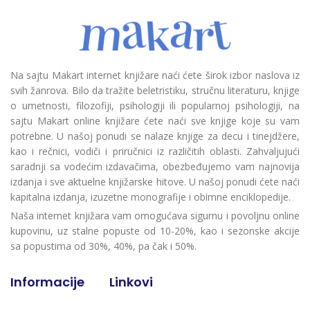
Na sajtu Makart internet knjižare naći ćete širok izbor naslova iz
svih žanrova. Bilo da tražite beletristiku, stručnu literaturu, knjige
o umetnosti, filozofiji, psihologiji ili popularnoj psihologiji, na
sajtu Makart online knjižare ćete naći sve knjige koje su vam
potrebne. U našoj ponudi se nalaze knjige za decu i tinejdžere,
kao i rečnici, vodiči i priručnici iz različitih oblasti. Zahvaljujući
saradnji sa vodećim izdavačima, obezbeđujemo vam najnovija
izdanja i sve aktuelne knjižarske hitove. U našoj ponudi ćete naći
kapitalna izdanja, izuzetne monografije i obimne enciklopedije.
Naša internet knjižara vam omogućava sigurnu i povoljnu online
kupovinu, uz stalne popuste od 10-20%, kao i sezonske akcije
sa popustima od 30%, 40%, pa čak i 50%.
Informacije
Linkovi