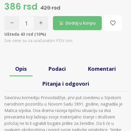
386 rsd
429 rsd
Dodaj u korpu
Ušteda 43 rsd (10%)
Sve cene su sa uračunatim PDV-om.
Opis
Podaci
Komentari
Pitanja i odgovori
Savićevu komediju Provodadžije, prvi put izvedenu u Srpskom
narodnom pozorištu u Novom Sadu 1891. godine, nagradila je
Matica srpska. Ova drama razvija tipičnu situaciju sa dva
prevaranta koji lažiraju svoje materijalno stanje i društveni
položaj ne bi li ugrabili bogate prilike za ženidbe. Da li će u
ovakvim okolnostima i pored svoje najbolje prijateljice, Simke