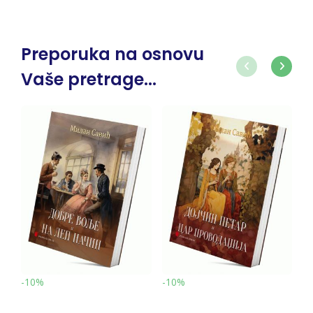
Preporuka na osnovu
Vaše pretrage...
-10%
-10%
-