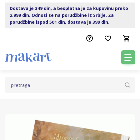
Dostava je 349 din, a besplatna je za kupovinu preko
2.999 din. Odnosi se na porudžbine iz Srbije. Za
porudžbine ispod 501 din, dostava je 399 din.