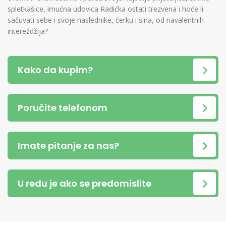
spletkašice, imućna udovica Radićka ostati trezvena i hoće li
sačuvati sebe i svoje naslednike, ćerku i sina, od navalentnih
intereždžija?
Kako da kupim?
Poručite telefonom
Imate pitanje za nas?
U redu je ako se predomislite