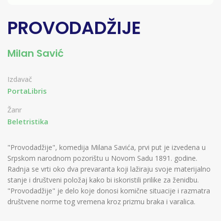
PROVODADŽIJE
Milan Savić
Izdavač
PortaLibris
Žanr
Beletristika
"Provodadžije", komedija Milana Savića, prvi put je izvedena u
Srpskom narodnom pozorištu u Novom Sadu 1891. godine.
Radnja se vrti oko dva prevaranta koji lažiraju svoje materijalno
stanje i društveni položaj kako bi iskoristili prilike za ženidbu.
"Provodadžije" je delo koje donosi komične situacije i razmatra
društvene norme tog vremena kroz prizmu braka i varalica.