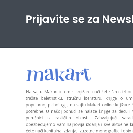
Prijavite se za News
Na sajtu Makart internet knjižare naći ćete širok izbor
tražite beletristiku, stručnu literaturu, knjige o umetn
popularnoj psihologiji, na sajtu Makart online knjižare
potrebne. U našoj ponudi se nalaze knjige za decu i tin
priručnici iz različitih oblasti. Zahvaljujući sa
obezbeđujemo vam najnovija izdanja i sve aktuelne kn
ćete naći kapitalna izdanja, izuzetne monografije i obim