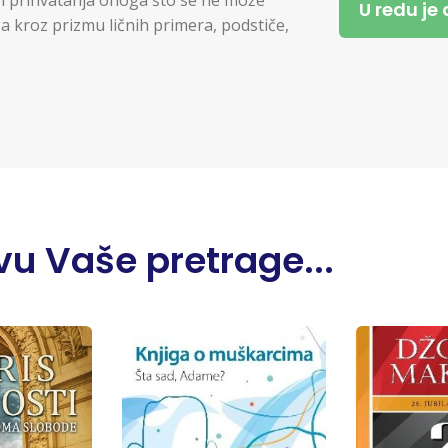
U redu je
ga kroz prizmu ličnih primera, podstiče,
u Vaše pretrage...