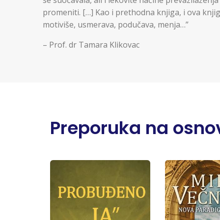
promeniti. […] Kao i prethodna knjiga, i ova knji
motiviše, usmerava, podučava, menja…”
– Prof. dr Tamara Klikovac
Preporuka na osnov