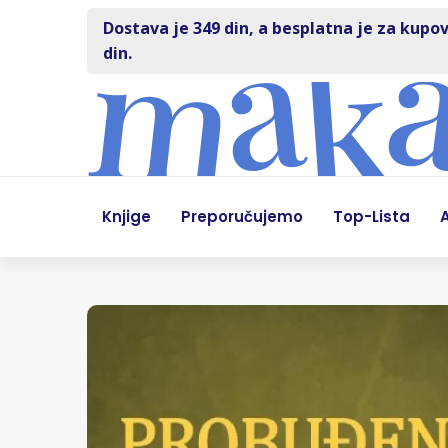
Dostava je 349 din, a besplatna je za kupov
din.
Knjige
Preporučujemo
Top-Lista
A