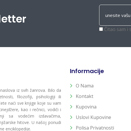
letter
Čitao sam i 
Informacije
O Nama
 naslova iz svih žanrova. Bilo da
Kontakt
osti, filozofiji, psihologiji ili
 ćete naći sve knjige koje su vam
Kupovina
ejdžere, kao i rečnici, vodiči i
radnji sa vodećim izdavačima,
Uslovi Kupovine
jižarske hitove. U našoj ponudi
Polisa Privatnosti
ne enciklopedije.