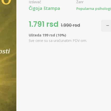
Izdavač
Žanr
Čigoja štampa
Popularna psihologi
1.791 rsd
1.990 rsd
Ušteda 199 rsd (10%)
Sve cene su sa uračunatim PDV-om.