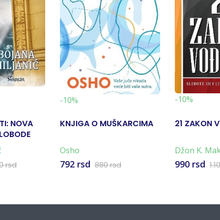
-10%
-10%
TI: NOVA
KNJIGA O MUŠKARCIMA
21 ZAKON 
SLOBODE
ć
Osho
Džon K. Mak
792 rsd
990 rsd
00 rsd
880 rsd
1.1