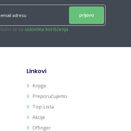
prijava
složio se sa
uslovima korišćenja
Linkovi
Knjige
Preporučujemo
Top-Lista
Akcije
Offinger