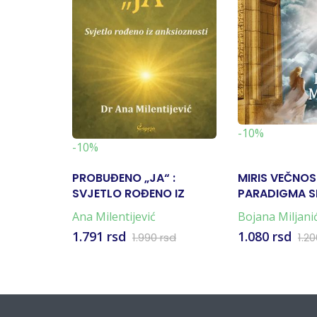
-10%
-10%
PROBUĐENO „JA“ :
MIRIS VEČNOS
SVJETLO ROĐENO IZ
PARADIGMA 
ANKSIOZNOSTI
Ana Milentijević
Bojana Miljani
1.791 rsd
1.080 rsd
1.990 rsd
1.2