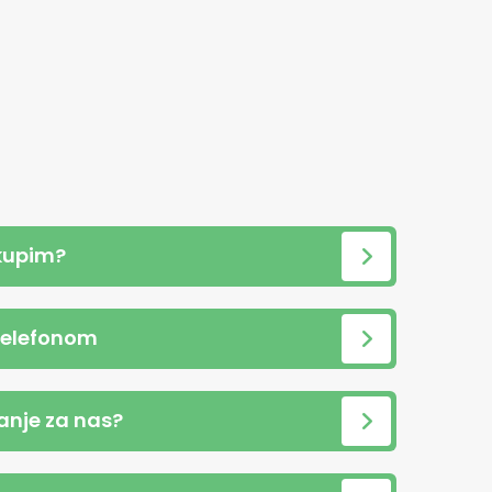
kupim?
telefonom
anje za nas?