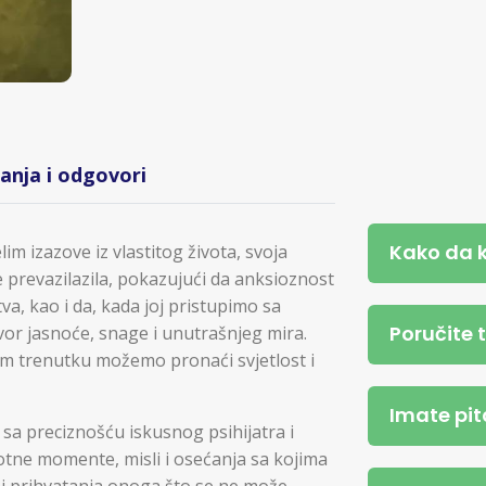
tanja i odgovori
Kako da 
elim izazove iz vlastitog života, svoja
 prevazilazila, pokazujući da anksioznost
va, kao i da, kada joj pristupimo sa
Poručite 
vor jasnoće, snage i unutrašnjeg mira.
em trenutku možemo pronaći svjetlost i
Imate pit
a sa preciznošću iskusnog psihijatra i
votne momente, misli i osećanja sa kojima
a i prihvatanja onoga što se ne može