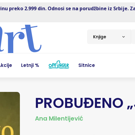
inu preko 2.999 din. Odnosi se na porudžbine iz Srbije. Z
Knjige
kcije
Letnji %
Sitnice
PROBUĐENO „
Ana Milentijević