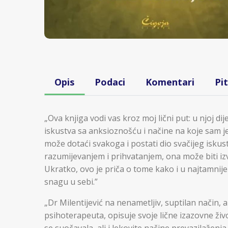
Opis
Podaci
Komentari
Pi
„Ova knjiga vodi vas kroz moj lični put: u njoj dij
iskustva sa anksioznošću i načine na koje sam je
može dotaći svakoga i postati dio svačijeg iskust
razumijevanjem i prihvatanjem, ona može biti iz
Ukratko, ovo je priča o tome kako i u najtamnij
snagu u sebi.”
„Dr Milentijević na nenametljiv, suptilan način, 
psihoterapeuta, opisuje svoje lične izazovne ži
se suočavala, ali i lekovite načine prevazilaženj