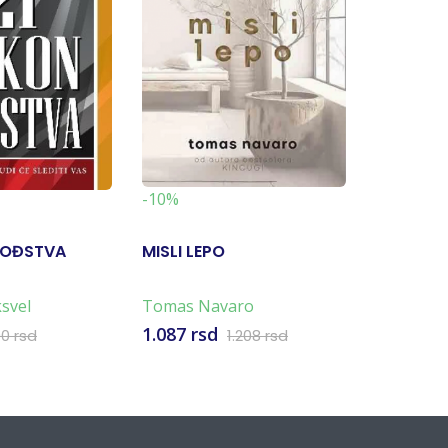
-10%
-10%
VOĐSTVA
MISLI LEPO
SLOBOD
svel
Tomas Navaro
1.087 rsd
666 rsd
00 rsd
1.208 rsd