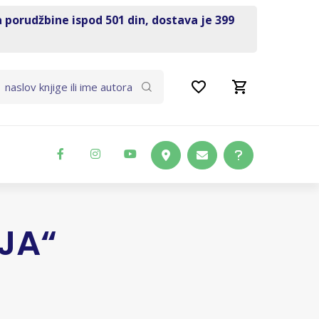
a porudžbine ispod 501 din, dostava je 399
JA“