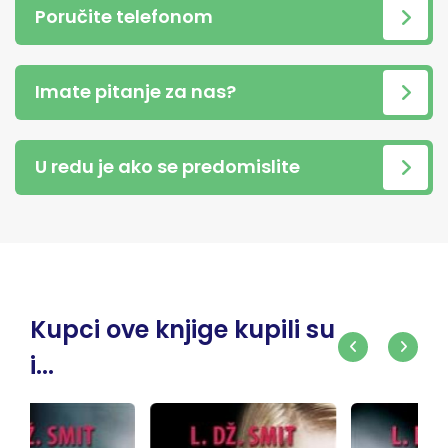
Poručite telefonom
Imate pitanje za nas?
U redu je ako se predomislite
Kupci ove knjige kupili su
i...