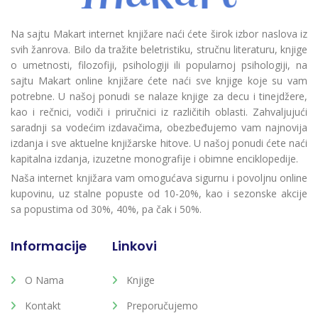
Na sajtu Makart internet knjižare naći ćete širok izbor naslova iz
svih žanrova. Bilo da tražite beletristiku, stručnu literaturu, knjige
o umetnosti, filozofiji, psihologiji ili popularnoj psihologiji, na
sajtu Makart online knjižare ćete naći sve knjige koje su vam
potrebne. U našoj ponudi se nalaze knjige za decu i tinejdžere,
kao i rečnici, vodiči i priručnici iz različitih oblasti. Zahvaljujući
saradnji sa vodećim izdavačima, obezbeđujemo vam najnovija
izdanja i sve aktuelne knjižarske hitove. U našoj ponudi ćete naći
kapitalna izdanja, izuzetne monografije i obimne enciklopedije.
Naša internet knjižara vam omogućava sigurnu i povoljnu online
kupovinu, uz stalne popuste od 10-20%, kao i sezonske akcije
sa popustima od 30%, 40%, pa čak i 50%.
Informacije
Linkovi
O Nama
Knjige
Kontakt
Preporučujemo