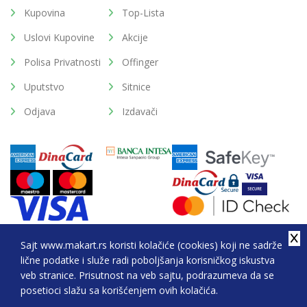
Kupovina
Top-Lista
Uslovi Kupovine
Akcije
Polisa Privatnosti
Offinger
Uputstvo
Sitnice
Odjava
Izdavači
Sajt www.makart.rs koristi kolačiće (cookies) koji ne sadrže
lične podatke i služe radi poboljšanja korisničkog iskustva
2026. All Rights Reserved © Makart.rs - MAKART DOO
veb stranice. Prisutnost na veb sajtu, podrazumeva da se
BEOGRAD (NOVI BEOGRAD), PIB: 105184104, MB:
posetioci slažu sa korišćenjem ovih kolačića.
20337524