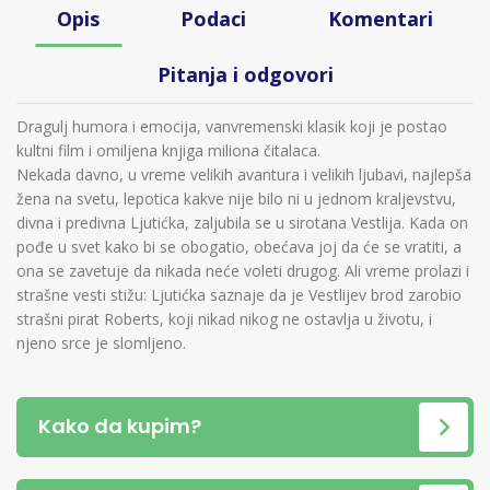
Opis
Podaci
Komentari
Pitanja i odgovori
Dragulj humora i emocija, vanvremenski klasik koji je postao
kultni film i omiljena knjiga miliona čitalaca.
Nekada davno, u vreme velikih avantura i velikih ljubavi, najlepša
žena na svetu, lepotica kakve nije bilo ni u jednom kraljevstvu,
divna i predivna Ljutićka, zaljubila se u sirotana Vestlija. Kada on
pođe u svet kako bi se obogatio, obećava joj da će se vratiti, a
ona se zavetuje da nikada neće voleti drugog. Ali vreme prolazi i
strašne vesti stižu: Ljutićka saznaje da je Vestlijev brod zarobio
strašni pirat Roberts, koji nikad nikog ne ostavlja u životu, i
njeno srce je slomljeno.
Kako da kupim?