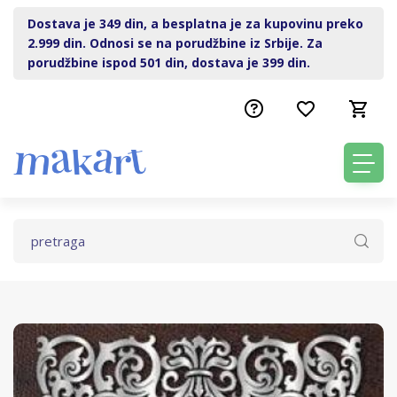
Dostava je 349 din, a besplatna je za kupovinu preko
2.999 din. Odnosi se na porudžbine iz Srbije. Za
porudžbine ispod 501 din, dostava je 399 din.