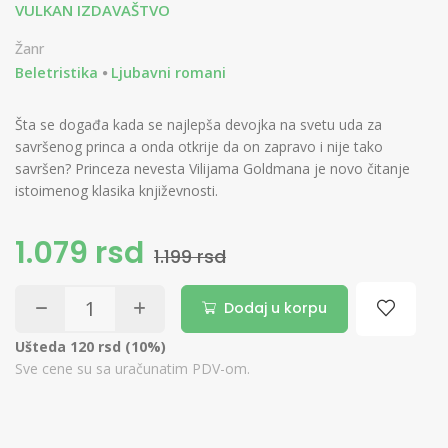
VULKAN IZDAVAŠTVO
Žanr
Beletristika
Ljubavni romani
Šta se događa kada se najlepša devojka na svetu uda za
savršenog princa a onda otkrije da on zapravo i nije tako
savršen? Princeza nevesta Vilijama Goldmana je novo čitanje
istoimenog klasika književnosti.
1.079 rsd
1.199 rsd
Dodaj u korpu
Ušteda 120 rsd (10%)
Sve cene su sa uračunatim PDV-om.