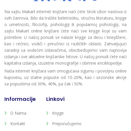
Na sajtu Makart internet knjižare naći ćete širok izbor naslova iz
svih žanrova. Bilo da tražite beletristiku, stručnu literaturu, knjige
o umetnosti, filozofiji, psihologiji ili popularnoj psihologiji, na
sajtu Makart online knjižare ćete naći sve knjige koje su vam
potrebne. U našoj ponudi se nalaze knjige za decu i tinejdžere,
kao i rečnici, vodiči i priručnici iz različitih oblasti. Zahvaljujući
saradnji sa vodećim izdavačima, obezbeđujemo vam najnovija
izdanja i sve aktuelne knjižarske hitove. U našoj ponudi ćete naći
kapitalna izdanja, izuzetne monografije i obimne enciklopedije.
Naša internet knjižara vam omogućava sigurnu i povoljnu online
kupovinu, uz stalne popuste od 10-20%, kao i sezonske akcije
sa popustima od 30%, 40%, pa čak i 50%.
Informacije
Linkovi
O Nama
Knjige
Kontakt
Preporučujemo