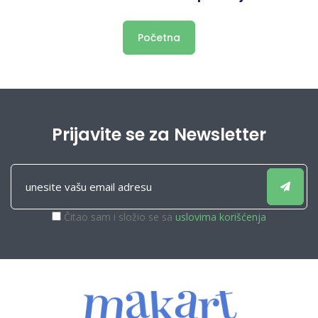
Početna
Prijavite se za Newsletter
Čitao sam i složio se sa
uslovima korišćenja