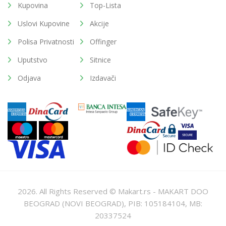
Kupovina
Top-Lista
Uslovi Kupovine
Akcije
Polisa Privatnosti
Offinger
Uputstvo
Sitnice
Odjava
Izdavači
2026. All Rights Reserved © Makart.rs - MAKART DOO
BEOGRAD (NOVI BEOGRAD), PIB: 105184104, MB:
20337524