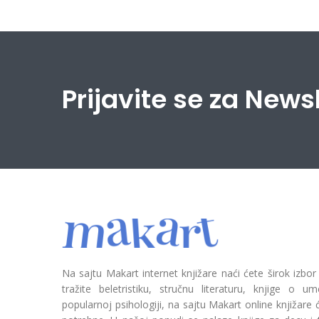
Prijavite se za News
Na sajtu Makart internet knjižare naći ćete širok izbor
tražite beletristiku, stručnu literaturu, knjige o umetn
popularnoj psihologiji, na sajtu Makart online knjižare