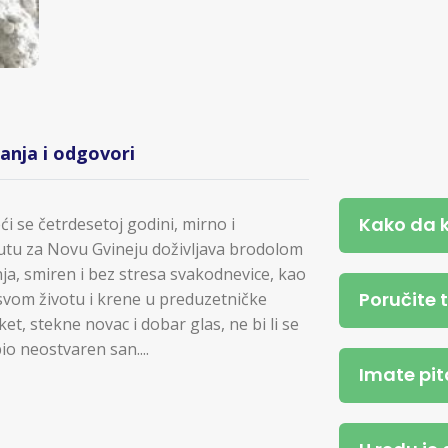
tanja i odgovori
Kako da 
i se četrdesetoj godini, mirno i
u za Novu Gvineju doživljava brodolom
nja, smiren i bez stresa svakodnevice, kao
Poručite 
 svom životu i krene u preduzetničke
t, stekne novac i dobar glas, ne bi li se
io neostvaren san....
Imate pit