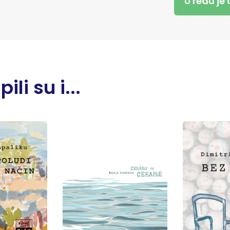
U redu je
li su i...