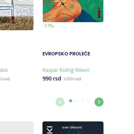
-17%
-10%
EVROPSKO PROLEĆE
MORA D
HODALA 
akis
Kaspar Koling Nilsen
Karolina 
990 rsd
495 rsd
0 rsd
1.199 rsd