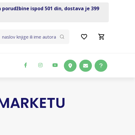
a porudžbine ispod 501 din, dostava je 399
RMARKETU