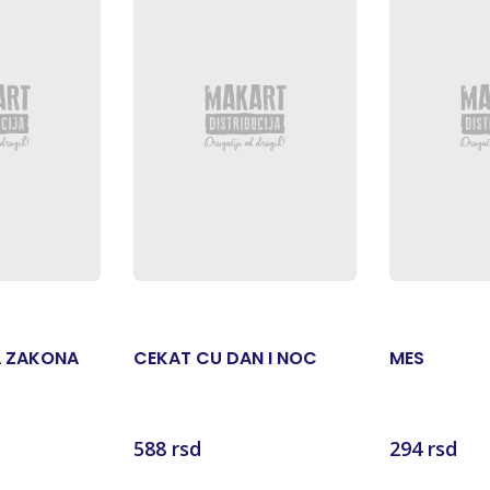
A ZAKONA
CEKAT CU DAN I NOC
MES
588 rsd
294 rsd