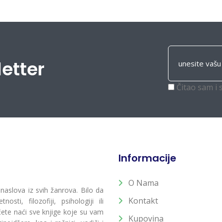
letter
Čitao sam i 
Informacije
O Nama
 naslova iz svih žanrova. Bilo da
Kontakt
osti, filozofiji, psihologiji ili
 ćete naći sve knjige koje su vam
Kupovina