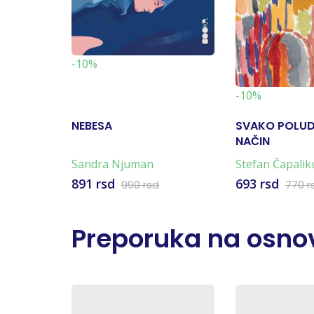
-10%
-10%
NEBESA
SVAKO POLUD
NAČIN
Sandra Njuman
Stefan Čapalik
891 rsd
693 rsd
990 rsd
770 r
Preporuka na osnov