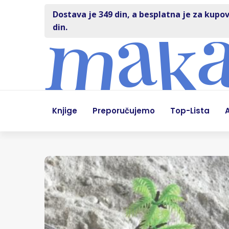
Dostava je 349 din, a besplatna je za kupov
din.
Knjige
Preporučujemo
Top-Lista
A