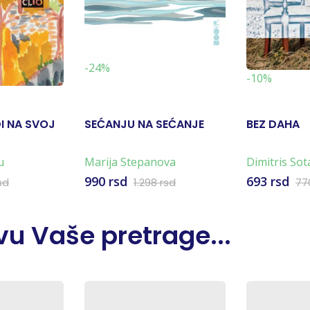
-24%
-10%
I NA SVOJ
SEĆANJU NA SEĆANJE
BEZ DAHA
u
Marija Stepanova
Dimitris Sot
990 rsd
693 rsd
sd
1.298 rsd
77
u Vaše pretrage...