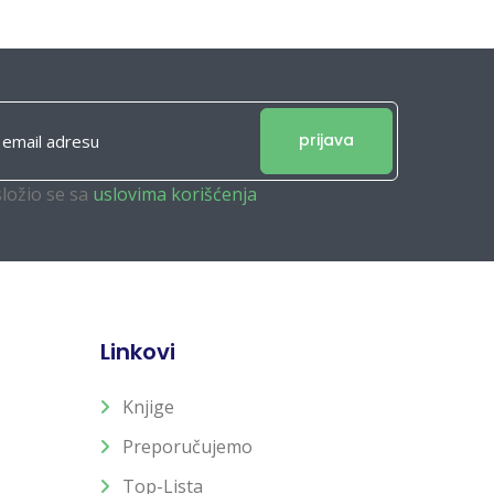
prijava
složio se sa
uslovima korišćenja
Linkovi
Knjige
Preporučujemo
Top-Lista