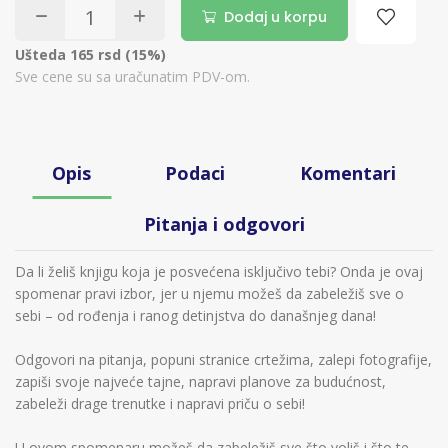
Dodaj u korpu
Ušteda 165 rsd (15%)
Sve cene su sa uračunatim PDV-om.
Opis
Podaci
Komentari
Pitanja i odgovori
Da li želiš knjigu koja je posvećena isključivo tebi? Onda je ovaj
spomenar pravi izbor, jer u njemu možeš da zabeležiš sve o
sebi – od rođenja i ranog detinjstva do današnjeg dana!
Odgovori na pitanja, popuni stranice crtežima, zalepi fotografije,
zapiši svoje najveće tajne, napravi planove za budućnost,
zabeleži drage trenutke i napravi priču o sebi!
U ovom spomenaru možeš da zabeležiš sve što voliš i što te