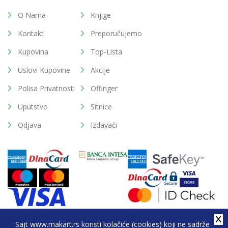
O Nama
Knjige
Kontakt
Preporučujemo
Kupovina
Top-Lista
Uslovi Kupovine
Akcije
Polisa Privatnosti
Offinger
Uputstvo
Sitnice
Odjava
Izdavači
Sajt www.makart.rs koristi kolačiće (cookies) koji ne sadrže