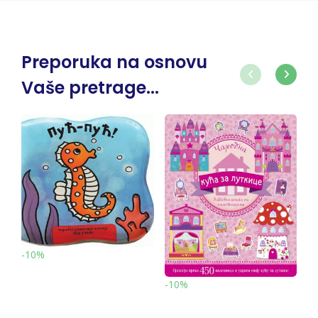
Preporuka na osnovu
Vaše pretrage...
-10%
-10%
-