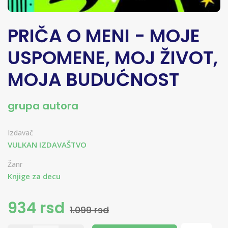
PRIČA O MENI - MOJE
USPOMENE, MOJ ŽIVOT,
MOJA BUDUĆNOST
grupa autora
Izdavač
VULKAN IZDAVAŠTVO
Žanr
Knjige za decu
934 rsd
1.099 rsd