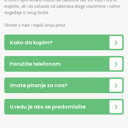
inspiriše, ali i da sačuvaš od zaborava drage uspomene i važne
događaje iz svog života.
Olovke u ruke i napiši svoju priču!
Kako da kupim?
Poručite telefonom
Imate pitanje za nas?
U redu je ako se predomislite