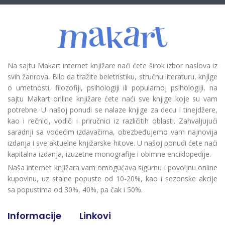
Na sajtu Makart internet knjižare naći ćete širok izbor naslova iz
svih žanrova. Bilo da tražite beletristiku, stručnu literaturu, knjige
o umetnosti, filozofiji, psihologiji ili popularnoj psihologiji, na
sajtu Makart online knjižare ćete naći sve knjige koje su vam
potrebne. U našoj ponudi se nalaze knjige za decu i tinejdžere,
kao i rečnici, vodiči i priručnici iz različitih oblasti. Zahvaljujući
saradnji sa vodećim izdavačima, obezbeđujemo vam najnovija
izdanja i sve aktuelne knjižarske hitove. U našoj ponudi ćete naći
kapitalna izdanja, izuzetne monografije i obimne enciklopedije.
Naša internet knjižara vam omogućava sigurnu i povoljnu online
kupovinu, uz stalne popuste od 10-20%, kao i sezonske akcije
sa popustima od 30%, 40%, pa čak i 50%.
Informacije
Linkovi