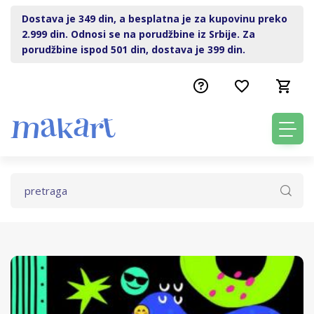
Dostava je 349 din, a besplatna je za kupovinu preko
2.999 din. Odnosi se na porudžbine iz Srbije. Za
porudžbine ispod 501 din, dostava je 399 din.