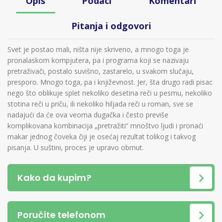
Opis
Podaci
Komentari
Pitanja i odgovori
Svet je postao mali, ništa nije skriveno, a mnogo toga je
pronalaskom kompjutera, pa i programa koji se nazivaju
pretraživači, postalo suvišno, zastarelo, u svakom slučaju,
presporo. Mnogo toga, pa i književnost. Jer, šta drugo radi pisac
nego što oblikuje splet nekoliko desetina reči u pesmu, nekoliko
stotina reči u priču, ili nekoliko hiljada reči u roman, sve se
nadajući da će ova veoma dugačka i često previše
komplikovana kombinacija „pretražiti“ mnoštvo ljudi i pronaći
makar jednog čoveka čiji je osećaj rezultat tolikog i takvog
pisanja. U suštini, proces je upravo obrnut.
Kako da kupim?
Poručite telefonom