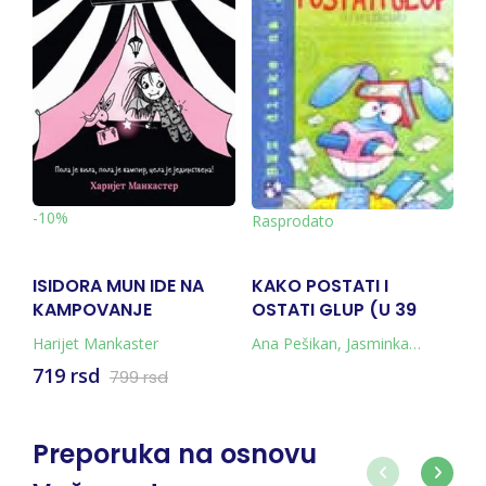
-10%
Rasprodato
-
ISIDORA MUN IDE NA
KAKO POSTATI I
M
KAMPOVANJE
OSTATI GLUP (U 39
V
LEKCIJA)
Harijet Mankaster
Ana Pešikan
,
Jasminka
Ja
Petrović
719 rsd
7
799 rsd
Preporuka na osnovu