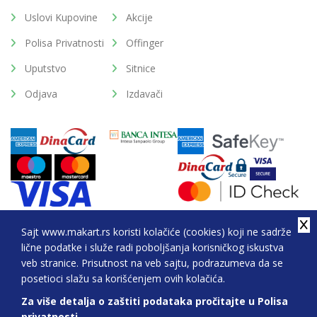
Uslovi Kupovine
Akcije
Polisa Privatnosti
Offinger
Uputstvo
Sitnice
Odjava
Izdavači
Sajt www.makart.rs koristi kolačiće (cookies) koji ne sadrže
lične podatke i služe radi poboljšanja korisničkog iskustva
2026. All Rights Reserved © Makart.rs - MAKART DOO
veb stranice. Prisutnost na veb sajtu, podrazumeva da se
BEOGRAD (NOVI BEOGRAD), PIB: 105184104, MB:
posetioci slažu sa korišćenjem ovih kolačića.
20337524
Za više detalja o zaštiti podataka pročitajte u Polisa
Sve cene na ovom sajtu iskazane su u dinarima. PDV je uračunat u cenu.
privatnosti