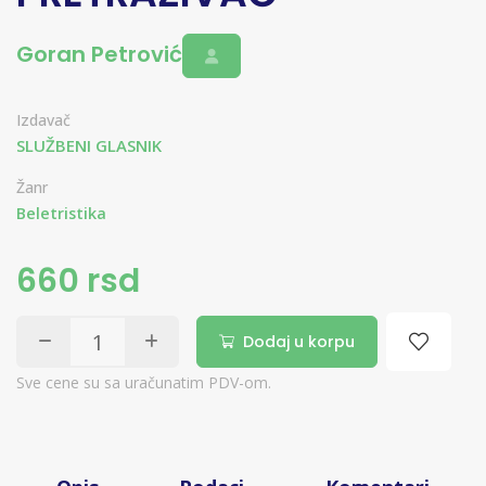
Goran Petrović
Izdavač
SLUŽBENI GLASNIK
Žanr
Beletristika
660 rsd
Dodaj u korpu
Sve cene su sa uračunatim PDV-om.