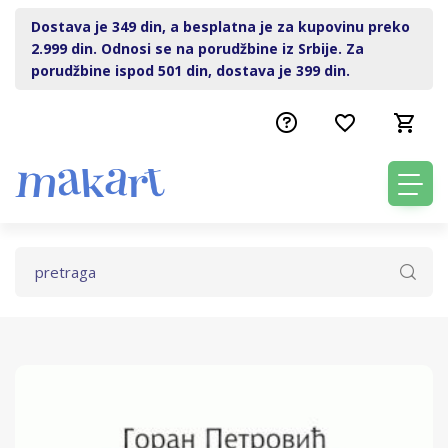
Dostava je 349 din, a besplatna je za kupovinu preko
2.999 din. Odnosi se na porudžbine iz Srbije. Za
porudžbine ispod 501 din, dostava je 399 din.