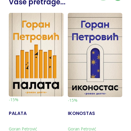
Vaše pretrage...
-
-15%
-15%
PALATA
IKONOSTAS
A
T
Goran Petrović
Goran Petrović
Go