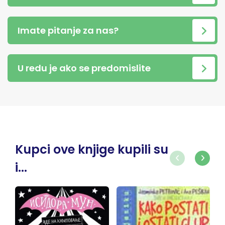
Imate pitanje za nas?
U redu je ako se predomislite
Kupci ove knjige kupili su
i...