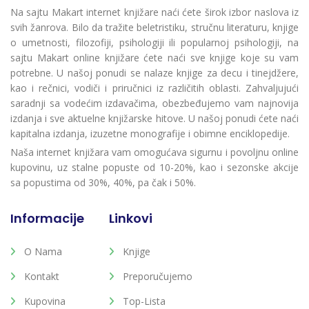
Na sajtu Makart internet knjižare naći ćete širok izbor naslova iz
svih žanrova. Bilo da tražite beletristiku, stručnu literaturu, knjige
o umetnosti, filozofiji, psihologiji ili popularnoj psihologiji, na
sajtu Makart online knjižare ćete naći sve knjige koje su vam
potrebne. U našoj ponudi se nalaze knjige za decu i tinejdžere,
kao i rečnici, vodiči i priručnici iz različitih oblasti. Zahvaljujući
saradnji sa vodećim izdavačima, obezbeđujemo vam najnovija
izdanja i sve aktuelne knjižarske hitove. U našoj ponudi ćete naći
kapitalna izdanja, izuzetne monografije i obimne enciklopedije.
Naša internet knjižara vam omogućava sigurnu i povoljnu online
kupovinu, uz stalne popuste od 10-20%, kao i sezonske akcije
sa popustima od 30%, 40%, pa čak i 50%.
Informacije
Linkovi
O Nama
Knjige
Kontakt
Preporučujemo
Kupovina
Top-Lista