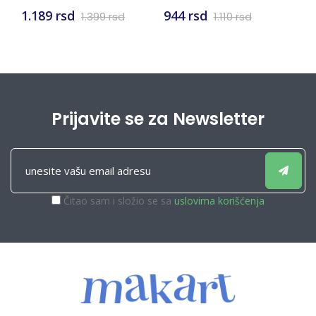
1.189 rsd
944 rsd
1
1.399 rsd
1.110 rsd
Prijavite se za Newsletter
Čitao sam i složio se sa
uslovima korišćenja