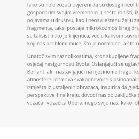
Iako su neki vozači uvjereni da su dosegli neolibe
gospodarim svojim vremenom“;) nešto ih tišti, i
pojavama u društvu, kao i neosviještenu želju z
fragmenta, taksi postaje mikrokozmos šireg druš
su taksisti i tko je klijentica, već u kakvom suv
koji nas problemi muče, što je normalno, a što n
Unatoč svim raznolikostima, kroz skupljene fra
osjećaj nesigurnosti života. Oslanjajući se ugl
Berlant, ali i nastavljajući na njezinome tragu, 
atmosfere i ritmova svakodnevnice s psihoanaliz
izmješta iz ustaljenih obrazaca, inspirira da gl
perspektive. I na kraju, dovodi nas do zaključka
vozača i vozačica Ubera, nego sviju nas, kako lo