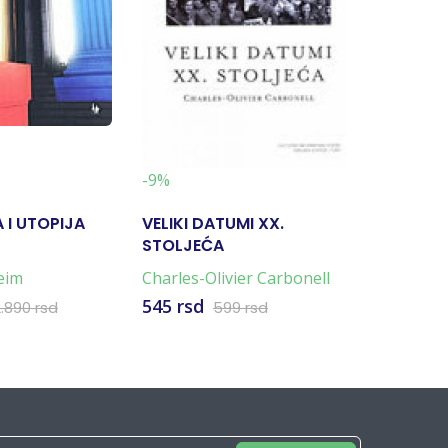
-19%
-9%
 I UTOPIJA
VELIKI DATUMI XX.
PRIRUČNI
STOLJEĆA
SUDIONI
I UPRAV
eim
Charles-Olivier Carbonell
Ana Žuve
KULTUR
545 rsd
2.596 rs
2.890 rsd
599 rsd