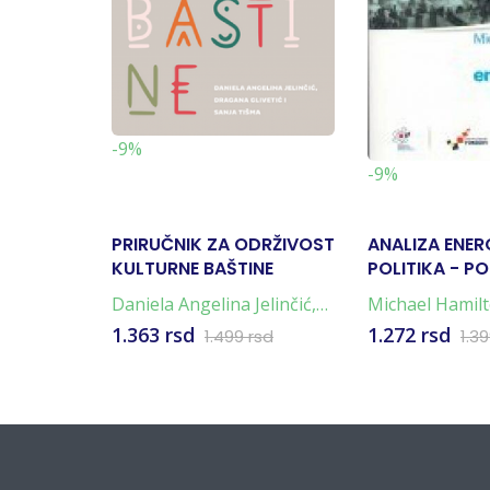
-9%
-9%
PRIRUČNIK ZA ODRŽIVOST
ANALIZA ENER
KULTURNE BAŠTINE
POLITIKA - P
OKVIR
Daniela Angelina Jelinčić
,
Michael Hamil
Dragana Glivetić
,
Sanja
1.363 rsd
1.272 rsd
1.499 rsd
1.3
Tišma