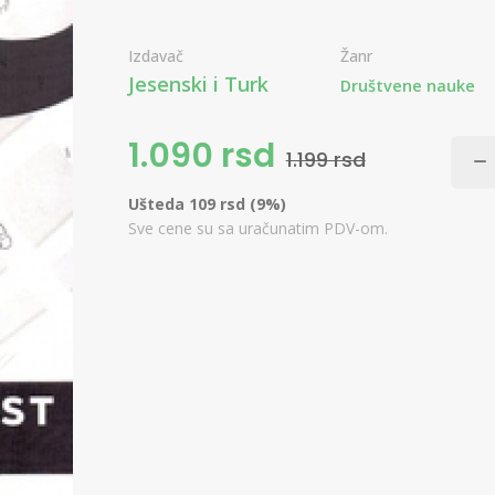
Izdavač
Žanr
Jesenski i Turk
Društvene nauke
1.090 rsd
1.199 rsd
Ušteda 109 rsd (9%)
Sve cene su sa uračunatim PDV-om.