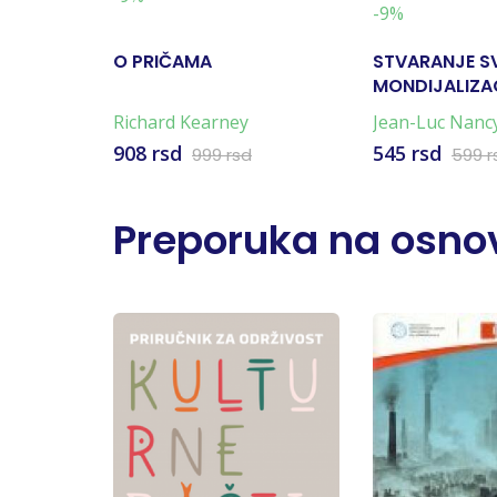
-9%
O PRIČAMA
STVARANJE SVI
MONDIJALIZA
Richard Kearney
Jean-Luc Nanc
908 rsd
545 rsd
999 rsd
599 r
Preporuka na osnov