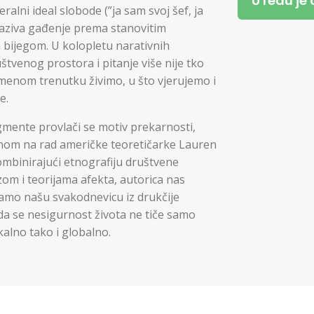
U redu je
ralni ideal slobode (”ja sam svoj šef, ja
zaziva gađenje prema stanovitim
a bijegom. U kolopletu narativnih
tvenog prostora i pitanje više nije tko
remenom trenutku živimo, u što vjerujemo i
e.
gmente provlači se motiv prekarnosti,
avnom na rad američke teoretičarke Lauren
kombinirajući etnografiju društvene
om i teorijama afekta, autorica nas
edamo našu svakodnevicu iz drukčije
 da se nesigurnost života ne tiče samo
kalno tako i globalno.