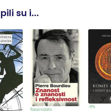
li su i...
-9%
Rasprodato