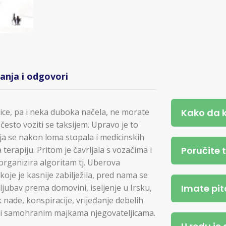
tanja i odgovori
Kako da 
jice, pa i neka duboka načela, ne morate
često voziti se taksijem. Upravo je to
oja se nakon loma stopala i medicinskih
Poručite 
 terapiju. Pritom je čavrljala s vozačima i
organizira algoritam tj. Uberova
koje je kasnije zabilježila, pred nama se
Imate pit
 ljubav prema domovini, iseljenje u Irsku,
k nade, konspiracije, vrijeđanje debelih
i samohranim majkama njegovateljicama.