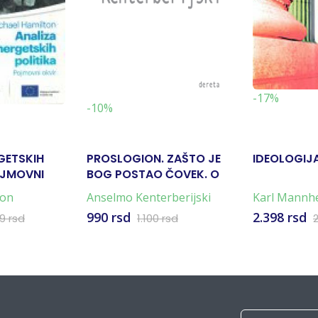
-17%
-10%
GETSKIH
PROSLOGION. ZAŠTO JE
IDEOLOGIJA
OJMOVNI
BOG POSTAO ČOVEK. O
ISTINI
ton
Anselmo Kenterberijski
Karl Mannh
990 rsd
2.398 rsd
99 rsd
1.100 rsd