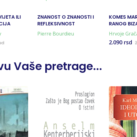
JETA ILI
ZNANOST O ZNANOSTI I
KOMES MARC
CIJA
REFLEKSIVNOST
RANOG BIZ
y
Pierre Bourdieu
Hrvoje Grač
2.090 rsd
sd
u Vaše pretrage...