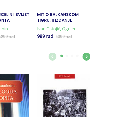
ELIN I SVIJET
MIT O BALKANSKOM
NEVIDLJI
ANTA
TIGRU, II IZDANJE
anin
Ivan Ostojić
,
Ognjen
Italo Kalv
Radonjić
989 rsd
891 rsd
2.299 rsd
1.099 rsd