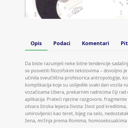
Opis
Podaci
Komentari
Pi
Da biste razumjeli neke bitne tendencije sadašn
se posvetiti filozofskim tekstovima – dovoljno je 
učinila sveučilišna profesorica antropologije, k
komplikacija koje su uslijedile svaki dan vozila na
vozačicama Ubera, prekarnim radnicima čiji rad 
aplikacija. Prateći njezine razgovore, fragmente 
otvara široka lepeza života: život pod kreditima,
umirovljenici kao teret, bijeg na selo, nedostata
žena, mržnja prema Romima, homoseksualcima 