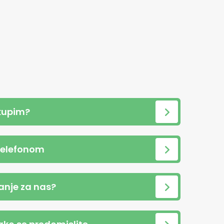
kupim?
telefonom
anje za nas?