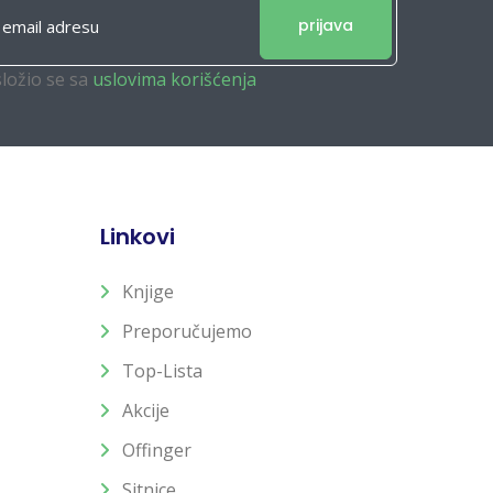
prijava
složio se sa
uslovima korišćenja
Linkovi
Knjige
Preporučujemo
Top-Lista
Akcije
Offinger
Sitnice