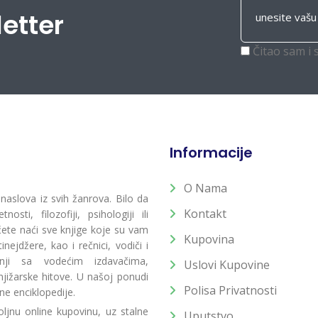
letter
Čitao sam i 
Informacije
O Nama
 naslova iz svih žanrova. Bilo da
Kontakt
osti, filozofiji, psihologiji ili
 ćete naći sve knjige koje su vam
Kupovina
ejdžere, kao i rečnici, vodiči i
radnji sa vodećim izdavačima,
Uslovi Kupovine
jižarske hitove. U našoj ponudi
Polisa Privatnosti
ne enciklopedije.
ljnu online kupovinu, uz stalne
Uputstvo