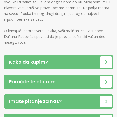
ovoj knjizi nalazi se u svom originalnom obliku. Strašnom lavu i
Plavom zecu društvo prave i pesme Zamislite, Najbolja mama
na svetu, Pouka i mnogi drugi dragulji jednog od najvećih
srpskih pesnika za decu.
Otkrivajući lepote sveta i jezika, vaši mališani će uz stihove
Dušana Radovića spoznati da je poezija suštinski važan deo
našeg života.
Kako da kupim?
Poručite telefonom
Imate pitanje za nas?