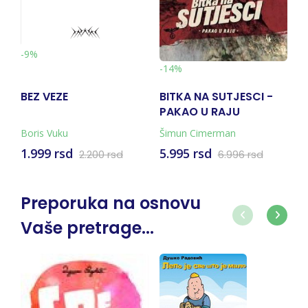
-10%
-14%
BITKA NA SUTJESCI -
VOLI ME VIŠE OD SVE
PAKAO U RAJU
NA SVIJETU
(KNJIGA + KARTA)
Šimun Cimerman
Mira Furlan
5.995 rsd
1.793 rsd
 rsd
6.996 rsd
1.991 rsd
Preporuka na osnovu
Vaše pretrage...