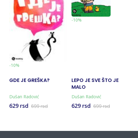
-10%
-10%
?
LEPO JE SVE ŠTO JE
GDE JE GREŠKA?
MALO
Dušan Radović
Dušan Radović
629 rsd
629 rsd
699 rsd
699 rsd