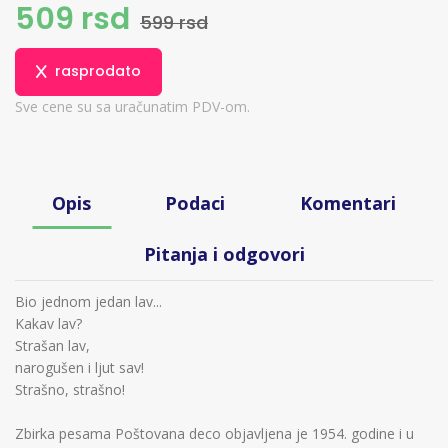
509 rsd
599 rsd
rasprodato
Sve cene su sa uračunatim PDV-om.
Opis
Podaci
Komentari
Pitanja i odgovori
Bio jednom jedan lav...
Kakav lav?
Strašan lav,
narogušen i ljut sav!
Strašno, strašno!
Zbirka pesama Poštovana deco objavljena je 1954. godine i u