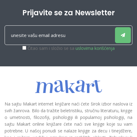
Prijavite se za Newsletter
Čitao sam i složio se sa
uslovima korišćenja
Na sajtu Makart internet knjižare naći ćete širok izbor naslova iz
svih žanrova. Bilo da tražite beletristiku, stručnu literaturu, knjige
o umetnosti, filozofiji, psihologiji ili popularnoj psihologiji, na
sajtu Makart online knjižare ćete naći sve knjige koje su vam
potrebne. U našoj ponudi se nalaze knjige za decu i tinejdžere,