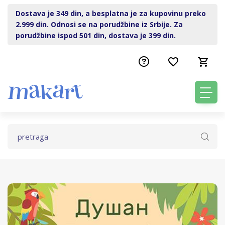
Dostava je 349 din, a besplatna je za kupovinu preko
2.999 din. Odnosi se na porudžbine iz Srbije. Za
porudžbine ispod 501 din, dostava je 399 din.