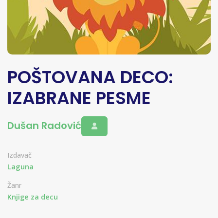
POŠTOVANA DECO:
IZABRANE PESME
Dušan Radović
Izdavač
Laguna
Žanr
Knjige za decu