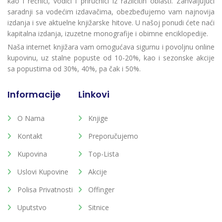
kao i rečnici, vodiči i priručnici iz različitih oblasti. Zahvaljujući
saradnji sa vodećim izdavačima, obezbeđujemo vam najnovija
izdanja i sve aktuelne knjižarske hitove. U našoj ponudi ćete naći
kapitalna izdanja, izuzetne monografije i obimne enciklopedije.
Naša internet knjižara vam omogućava sigurnu i povoljnu online
kupovinu, uz stalne popuste od 10-20%, kao i sezonske akcije
sa popustima od 30%, 40%, pa čak i 50%.
Informacije
Linkovi
O Nama
Knjige
Kontakt
Preporučujemo
Kupovina
Top-Lista
Uslovi Kupovine
Akcije
Polisa Privatnosti
Offinger
Uputstvo
Sitnice