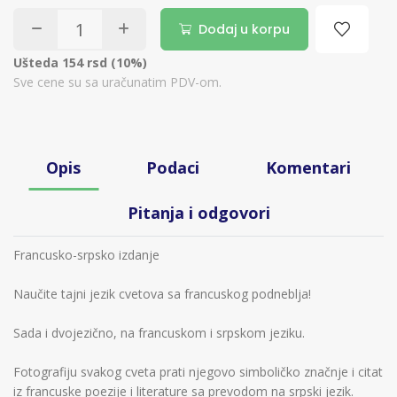
Dodaj u korpu
Ušteda 154 rsd (10%)
Sve cene su sa uračunatim PDV-om.
Opis
Podaci
Komentari
Pitanja i odgovori
Francusko-srpsko izdanje
Naučite tajni jezik cvetova sa francuskog podneblja!
Sada i dvojezično, na francuskom i srpskom jeziku.
Fotografiju svakog cveta prati njegovo simboličko značnje i citat
iz francuske poezije i literature sa prevodom na srpski jezik.