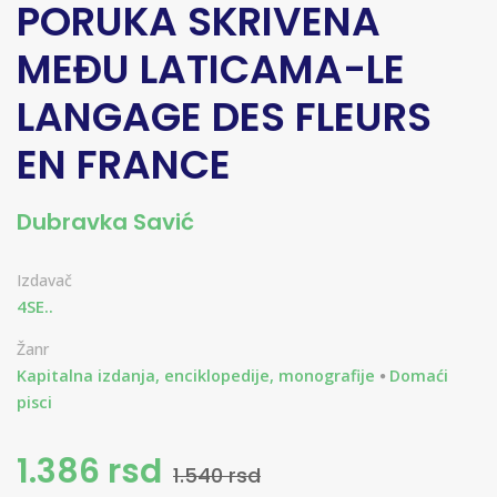
PORUKA SKRIVENA
MEĐU LATICAMA-LE
LANGAGE DES FLEURS
EN FRANCE
Dubravka Savić
Izdavač
4SE..
Žanr
Kapitalna izdanja, enciklopedije, monografije
Domaći
pisci
1.386 rsd
1.540 rsd