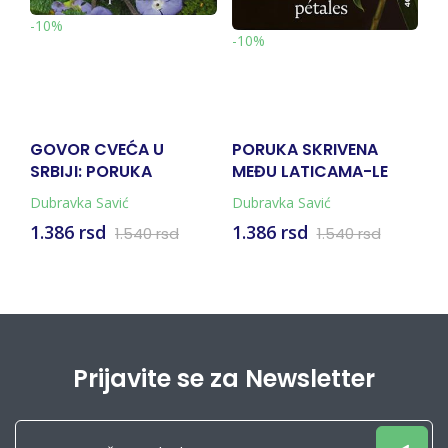
-10%
-10%
GOVOR CVEĆA U
PORUKA SKRIVENA
P
SRBIJI: PORUKA
MEĐU LATICAMA-LE
2
SKRIVENA MEĐU
LANGAGE DES FLEURS
Dubravka Savić
Dubravka Savić
gr
LATICAMA (SRPSKO-
EN FRANCE
1.386 rsd
1.386 rsd
1
1.540 rsd
1.540 rsd
SLOVAČKO IZDANJE)
Prijavite se za Newsletter