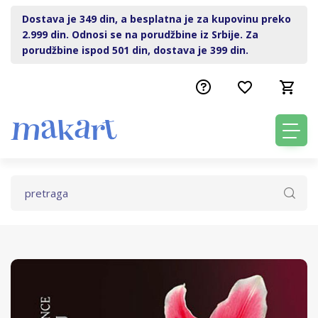
Dostava je 349 din, a besplatna je za kupovinu preko
2.999 din. Odnosi se na porudžbine iz Srbije. Za
porudžbine ispod 501 din, dostava je 399 din.