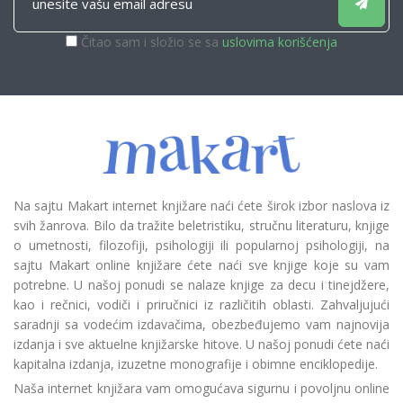
Čitao sam i složio se sa
uslovima korišćenja
Na sajtu Makart internet knjižare naći ćete širok izbor naslova iz
svih žanrova. Bilo da tražite beletristiku, stručnu literaturu, knjige
o umetnosti, filozofiji, psihologiji ili popularnoj psihologiji, na
sajtu Makart online knjižare ćete naći sve knjige koje su vam
potrebne. U našoj ponudi se nalaze knjige za decu i tinejdžere,
kao i rečnici, vodiči i priručnici iz različitih oblasti. Zahvaljujući
saradnji sa vodećim izdavačima, obezbeđujemo vam najnovija
izdanja i sve aktuelne knjižarske hitove. U našoj ponudi ćete naći
kapitalna izdanja, izuzetne monografije i obimne enciklopedije.
Naša internet knjižara vam omogućava sigurnu i povoljnu online