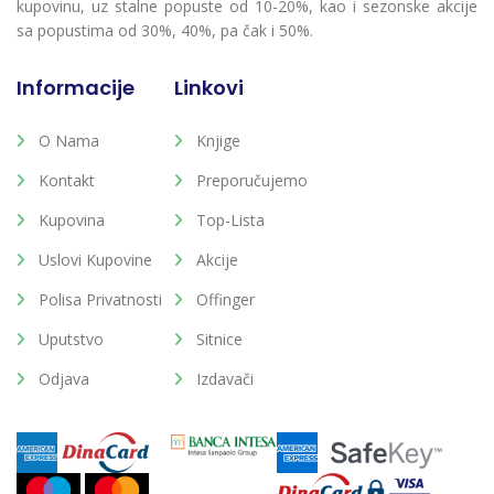
kupovinu, uz stalne popuste od 10-20%, kao i sezonske akcije
sa popustima od 30%, 40%, pa čak i 50%.
Informacije
Linkovi
O Nama
Knjige
Kontakt
Preporučujemo
Kupovina
Top-Lista
Uslovi Kupovine
Akcije
Polisa Privatnosti
Offinger
Uputstvo
Sitnice
Odjava
Izdavači