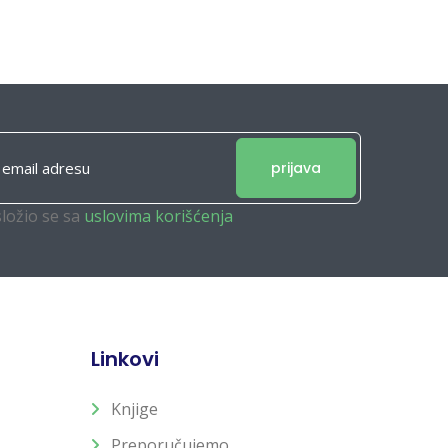
prijava
složio se sa
uslovima korišćenja
Linkovi
Knjige
Preporučujemo