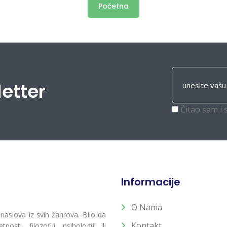
Početna
letter
Čitao sam i 
Informacije
O Nama
 naslova iz svih žanrova. Bilo da
Kontakt
osti, filozofiji, psihologiji ili