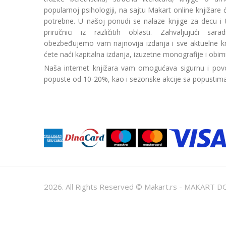
popularnoj psihologiji, na sajtu Makart online knjižare
potrebne. U našoj ponudi se nalaze knjige za decu i tin
priručnici iz različitih oblasti. Zahvaljujući sa
obezbeđujemo vam najnovija izdanja i sve aktuelne kn
ćete naći kapitalna izdanja, izuzetne monografije i obim
Naša internet knjižara vam omogućava sigurnu i povo
popuste od 10-20%, kao i sezonske akcije sa popustim
2026. All Rights Reserved © Makart.rs - MAKAR
Sve cene na ovom sajtu iskazane su u dinarima. PDV je urač
informacije kompletne i bez grešaka. Svi artikli prikazani