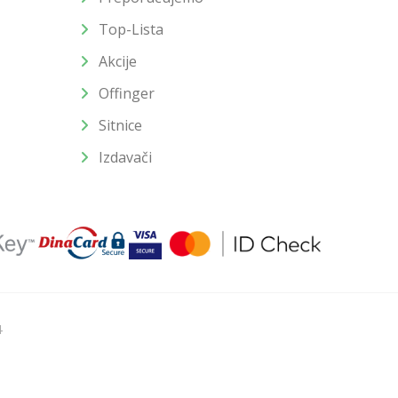
Top-Lista
Akcije
Offinger
Sitnice
Izdavači
4
u slika i samih cena, ali ne možemo garantovati da su sve
enutku.