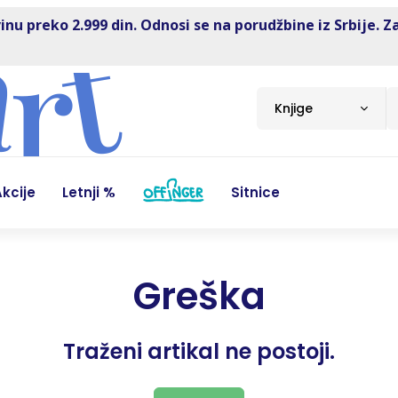
inu preko 2.999 din. Odnosi se na porudžbine iz Srbije. Z
Knjige
kcije
Letnji %
Sitnice
Greška
Traženi artikal ne postoji.