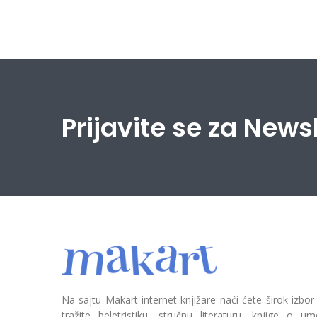
Prijavite se za News
Na sajtu Makart internet knjižare naći ćete širok izbor
tražite beletristiku, stručnu literaturu, knjige o umetn