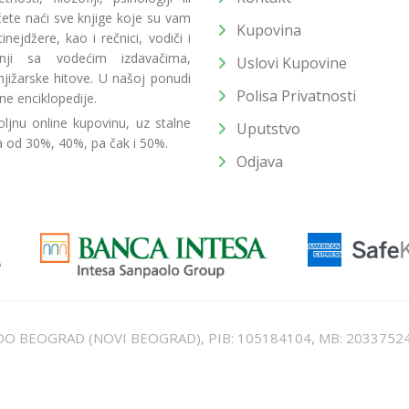
 ćete naći sve knjige koje su vam
Kupovina
ejdžere, kao i rečnici, vodiči i
radnji sa vodećim izdavačima,
Uslovi Kupovine
jižarske hitove. U našoj ponudi
Polisa Privatnosti
ne enciklopedije.
ljnu online kupovinu, uz stalne
Uputstvo
a od 30%, 40%, pa čak i 50%.
Odjava
T DOO BEOGRAD (NOVI BEOGRAD), PIB: 105184104, MB: 2033752
unat u cenu. Nastojimo da budemo što precizniji u opisu proizvoda, prikaz
 na sajtu su deo naše ponude i ne podrazumeva da su dostupni u svakom tr