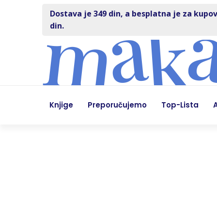
Dostava je 349 din, a besplatna je za kupov
din.
Knjige
Preporučujemo
Top-Lista
A