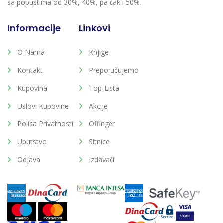
sa popustima od 30%, 40%, pa čak i 50%.
Informacije
Linkovi
O Nama
Knjige
Kontakt
Preporučujemo
Kupovina
Top-Lista
Uslovi Kupovine
Akcije
Polisa Privatnosti
Offinger
Uputstvo
Sitnice
Odjava
Izdavači