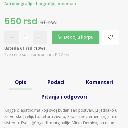
Autobiografije, biografije, memoari
550 rsd
611 rsd
Dodaj u korpu
Ušteda 61 rsd (10%)
Sve cene su sa uračunatim PDV-om.
Opis
Podaci
Komentari
Pitanja i odgovori
Knjiga o apatridima koji svoj budan san postvaruju jednako u
zatvorskoj ćeliji, toj retorti života, kao i u nevremenu rigidnih
sistema. Eseji, (p)ogledi, marginalije Mirka Demića, na ni od