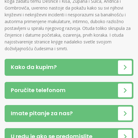
koga zadatu temu Desnice i Kiša, Zupana i Šulca, Andrića i
Gombroviča, uvereno nastoje da pokažu kako su svi njihovi
književni i neknjiževni incidenti i nesporazumi sa banalnošću i
autorima primenjene makulature, intimno, duboko razložno
postavljeni u spiralu njegovog razvoja. Otuda toliko skrupula za
činjenice i datume početaka, ozarenja, prvih koraka. I otuda
najostvarenije stranice knjige nadaleko svetle svojom
doživljajnošću čudesima i smrti.
Kako da kupim?
Poručite telefonom
Imate pitanje za nas?
U redu je ako se predomislite