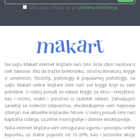
Čitao sam i složio se sa
uslovima korišćenja
Na sajtu Makart internet knjižare naći ćete širok izbor naslova iz
svih žanrova. Bilo da tražite beletristiku, stručnu literaturu, knjige
o umetnosti, filozofiji, psihologiji ili popularnoj psihologiji, na
sajtu Makart online knjižare ćete naći sve knjige koje su vam
potrebne. U našoj ponudi se nalaze knjige za decu i tinejdžere,
kao i rečnici, vodiči i priručnici iz različitih oblasti. Zahvaljujući
saradnji sa vodećim izdavačima, obezbeđujemo vam najnovija
izdanja i sve aktuelne knjižarske hitove. U našoj ponudi ćete naći
kapitalna izdanja, izuzetne monografije i obimne enciklopedije.
Naša internet knjižara vam omogućava sigurnu i povoljnu online
kupovinu, uz stalne popuste od 10-20%, kao i sezonske akcije