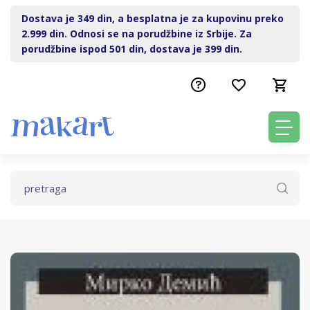
Dostava je 349 din, a besplatna je za kupovinu preko
2.999 din. Odnosi se na porudžbine iz Srbije. Za
porudžbine ispod 501 din, dostava je 399 din.