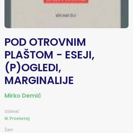
POD OTROVNIM
PLAŠTOM - ESEJI,
(P)OGLEDI,
MARGINALIJE
Mirko Demić
Izdavač
IK Prometej
Žanr