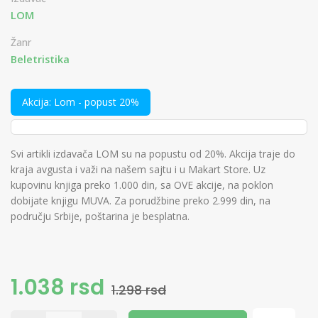
LOM
Žanr
Beletristika
Akcija: Lom - popust 20%
Svi artikli izdavača LOM su na popustu od 20%. Akcija traje do
kraja avgusta i važi na našem sajtu i u Makart Store. Uz
kupovinu knjiga preko 1.000 din, sa OVE akcije, na poklon
dobijate knjigu MUVA. Za porudžbine preko 2.999 din, na
području Srbije, poštarina je besplatna.
1.038 rsd
1.298 rsd