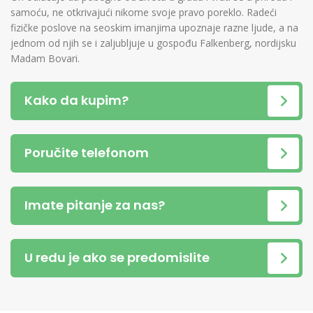
samoću, ne otkrivajući nikome svoje pravo poreklo. Radeći
fizičke poslove na seoskim imanjima upoznaje razne ljude, a na
jednom od njih se i zaljubljuje u gospođu Falkenberg, nordijsku
Madam Bovari.
Kako da kupim?
Poručite telefonom
Imate pitanje za nas?
U redu je ako se predomislite