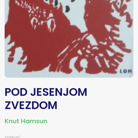
POD JESENJOM
ZVEZDOM
Knut Hamsun
Izdavač