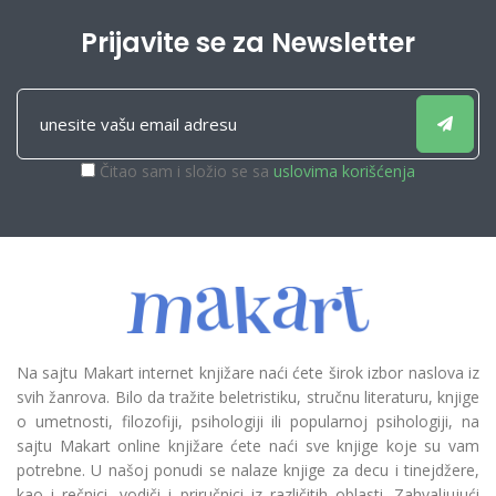
Prijavite se za Newsletter
Čitao sam i složio se sa
uslovima korišćenja
Na sajtu Makart internet knjižare naći ćete širok izbor naslova iz
svih žanrova. Bilo da tražite beletristiku, stručnu literaturu, knjige
o umetnosti, filozofiji, psihologiji ili popularnoj psihologiji, na
sajtu Makart online knjižare ćete naći sve knjige koje su vam
potrebne. U našoj ponudi se nalaze knjige za decu i tinejdžere,
kao i rečnici, vodiči i priručnici iz različitih oblasti. Zahvaljujući