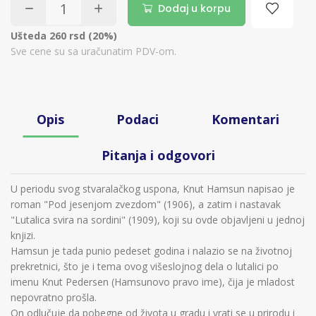
Dodaj u korpu
Ušteda 260 rsd (20%)
Sve cene su sa uračunatim PDV-om.
Opis
Podaci
Komentari
Pitanja i odgovori
U periodu svog stvaralačkog uspona, Knut Hamsun napisao je
roman "Pod jesenjom zvezdom" (1906), a zatim i nastavak
"Lutalica svira na sordini" (1909), koji su ovde objavljeni u jednoj
knjizi.
Hamsun je tada punio pedeset godina i nalazio se na životnoj
prekretnici, što je i tema ovog višeslojnog dela o lutalici po
imenu Knut Pedersen (Hamsunovo pravo ime), čija je mladost
nepovratno prošla.
On odlučuje da pobegne od života u gradu i vrati se u prirodu i