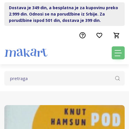
Dostava je 349 din, a besplatna je za kupovinu preko
2.999 din. Odnosi se na porudžbine iz Srbije. Za
porudžbine ispod 501 din, dostava je 399 din.