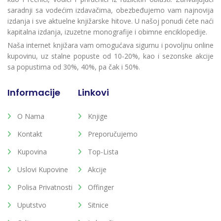
saradnji sa vodećim izdavačima, obezbeđujemo vam najnovija
izdanja i sve aktuelne knjižarske hitove. U našoj ponudi ćete naći
kapitalna izdanja, izuzetne monografije i obimne enciklopedije.
Naša internet knjižara vam omogućava sigurnu i povoljnu online
kupovinu, uz stalne popuste od 10-20%, kao i sezonske akcije
sa popustima od 30%, 40%, pa čak i 50%.
Informacije
Linkovi
O Nama
Knjige
Kontakt
Preporučujemo
Kupovina
Top-Lista
Uslovi Kupovine
Akcije
Polisa Privatnosti
Offinger
Uputstvo
Sitnice