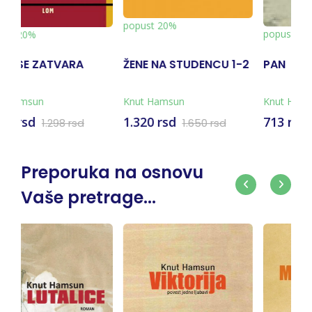
0%
popust 20%
popust 20%
 STUDENCU 1-2
PAN
PLODOVI ZEM
sun
Knut Hamsun
Knut Hamsun
sd
713 rsd
1.197 rsd
1.650 rsd
891 rsd
1.4
Preporuka na osnovu
Vaše pretrage...